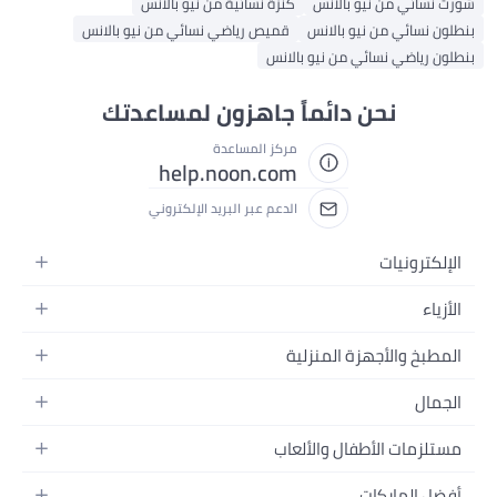
شورت نسائي من نيو بالانس
كنزة نسائية من نيو بالانس
بنطلون نسائي من نيو بالانس
قميص رياضي نسائي من نيو بالانس
بنطلون رياضي نسائي من نيو بالانس
نحن دائماً جاهزون لمساعدتك
مركز المساعدة
help.noon.com
الدعم عبر البريد الإلكتروني
الإلكترونيات
الجوالات
الأزياء
التابلت
أزياء نسائية
المطبخ والأجهزة المنزلية
اللابتوبات
أزياء رجالية
الحمام
الأجهزة المنزلية
الجمال
أزياء البنات
ديكور البيت
الكاميرات
العطور
أزياء الأولاد
مستلزمات الأطفال والألعاب
المطبخ والسفرة
التلفزيونات
المكياج
الساعات
الحفاضات
أدوات وتحسين المنزل
السماعات
أفضل الماركات