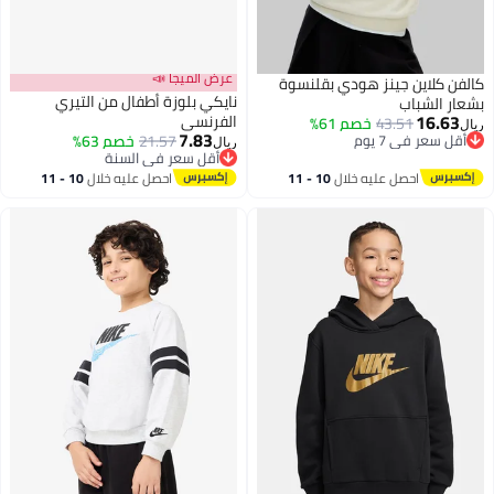
عرض الميجا 📣
كالفن كلاين جينز هودي بقلنسوة
نايكي بلوزة أطفال من التيري
بشعار الشباب
16.63
الفرنسي
43.51
خصم 61%
ريال
7.83
أقل سعر في 7 يوم
21.57
خصم 63%
ريال
أقل سعر في 7 يوم
أقل سعر في السنة
أقل سعر في السنة
احصل عليه خلال
10 - 11
احصل عليه خلال
10 - 11
اغسطس
اغسطس