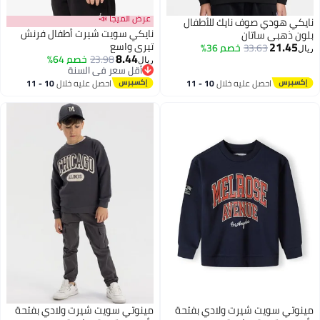
عرض الميجا 📣
نايكي هودي صوف نايك للأطفال
نايكي سويت شيرت أطفال فرنش
بلون ذهبي ساتان
21.45
تيري واسع
33.63
خصم 36%
ريال
8.44
23.98
خصم 64%
ريال
2
أقل سعر في السنة
أقل سعر في السنة
احصل عليه خلال
10 - 11
احصل عليه خلال
10 - 11
اغسطس
اغسطس
مينوتي سويت شيرت ولادي بفتحة
مينوتي سويت شيرت ولادي بفتحة