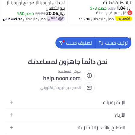
بنياتا كنزة قطنية
اديداس اوريجينالز هودي أوريجينالز
1.84
6.99
خصم 73%
بيج للأطفال
ريال
20.06
أقل سعر في السنة
28.71
خصم 30%
ريال
أقل سعر في السنة
احصل عليه خلال
10 - 11
احصل عليه خلال
12 اغسطس
اغسطس
البحث الشائع
ترتيب حسب
تصنيف حسب
ملابس اطفال
نحن دائماً جاهزون لمساعدتك
مركز المساعدة
help.noon.com
الدعم عبر البريد الإلكتروني
الإلكترونيات
الجوالات
الأزياء
التابلت
أزياء نسائية
المطبخ والأجهزة المنزلية
اللابتوبات
أزياء رجالية