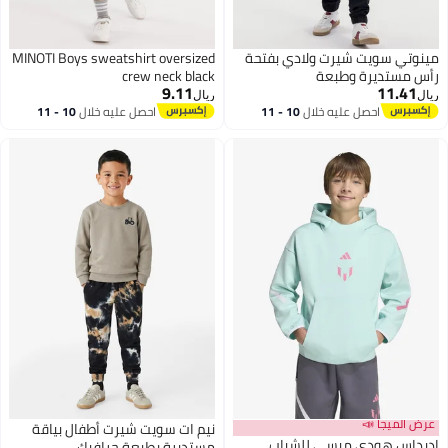
مينوتي سويت شيرت ولادي بفتحة
MINOTI Boys sweatshirt oversized
رأس مستديرة وطبعة
crew neck black
9.11
11.41
ريال
ريال
احصل عليه خلال
10 - 11
احصل عليه خلال
10 - 11
اغسطس
اغسطس
عرض الميجا 📣
نيم ات سويت شيرت أطفال بياقة
اديداس هودي ميسي للشباب
مستديرة بطبعة جرافيك