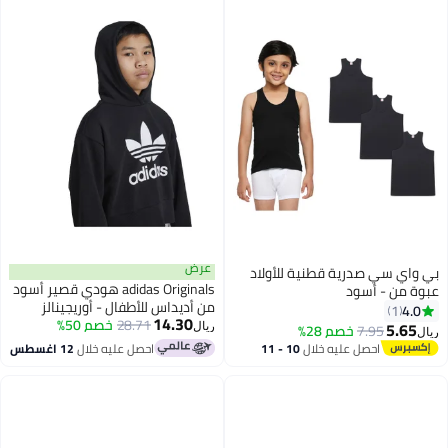
عرض
بي واي سي صدرية قطنية للأولاد
adidas Originals هودي قصير أسود
عبوة من - أسود
من أديداس للأطفال - أوريجينالز
4.0
1
14.30
28.71
خصم 50%
5.65
7.95
خصم 28%
ريال
ريال
احصل عليه خلال
10 - 11
احصل عليه خلال
12 اغسطس
اغسطس