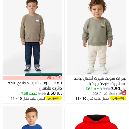
s
00
:
m
عرض برق
00
·
باقي 100%
نيم ات سويت شيرت أطفال بياقة
نيم ات سويت شيرت مطبوع بياقة
مستديرة بطبعة جرافيك
3.50
دائرية للأطفال
9.04
خصم 61%
ريال
3.50
أقل سعر في 7 يوم
8.56
خصم 59%
ريال
أقل سعر في 7 يوم
احصل عليه خلال
10 - 11
احصل عليه خلال
10 - 11
اغسطس
اغسطس