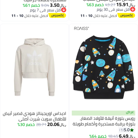
15.91
3.50
43.27
خصم 63%
9.04
خصم 61%
ريال
ريال
أقل سعر في 30 يوم
أقل سعر في 7 يوم
أقل سعر في 30 يوم
أقل سعر في 7 يوم
احصل عليه خلال
10 - 11
احصل عليه خلال
10 - 11
اغسطس
اغسطس
عرض
اديداس اوريجينالز هودي قصير أبيض
رويس بلوزة أنيقة للأولاد الصغار،
للأطفال سويت شيرت أصلي
20.06
بلوزة برقبة مستديرة وأكمام طويلة
28.71
خصم 30%
ريال
بنقشة جميلة، مناسبة للارتداء
5.0
1
4
اليومي أو أي مناسبة
6.49
18.45
خصم 64%
ريال