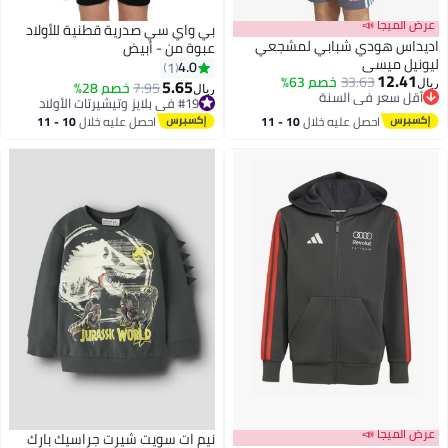
عرض الميجا 📣
بي واي سي صدرية قطنية للأولاد
اديداس هودي شبابي لمشجعي
عبوة من - أبيض
ليونيل ميسي
4.0
1
12.41
33.63
خصم 63%
5.65
7.95
خصم 28%
ريال
ريال
أقل سعر في السنة
#19 في بلايز وتيشيرتات الأولاد
أقل سعر في السنة
#19 في بلايز وتيشيرتات الأولاد
احصل عليه خلال
10 - 11
احصل عليه خلال
10 - 11
اغسطس
اغسطس
عرض الميجا 📣
نيم ات سويت شيرت جراسيك بارك