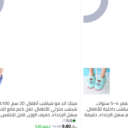
ميلك آند مو شباشب أطفال، لعمر 4–5 سنوات،
ميلك آ
 سم، قطن 100%، شباشب داخلية للأطفال،
شبشب منزلي للأطفال، نعل ناعم مانع للانز
يم سهل الارتداء، خفيفة
سهل الارتداء، خفيف الوزن، قابل للتنفس،
للمنزل والحمام
5.0
1
خطبوط البحّار، للأولاد
9.80
14.06
خصم 30%
ريال