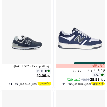
s
00
:
m
عرض برق
00
·
باقي 100%
نيو بالانس حذاء 574 للأطفال
نيو بالانس شباب بي بي
5.0
10
5.0
1
42.06
ريال
29.53
42.06
خصم 29%
ريال
احصل عليه خلال
10 - 11
احصل عليه خلال
10 - 11
اغسطس
اغسطس