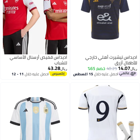
اديداس تيشيرت أهلي خارجي
اديداس قميص أرسنال الأساسي
للأطفال أزرق
للشباب
43.28
14.07
40.25
خصم 65%
ريال
ريال
احصل عليه خلال
15 اغسطس
احصل عليه خلال
11 - 12
اغسطس