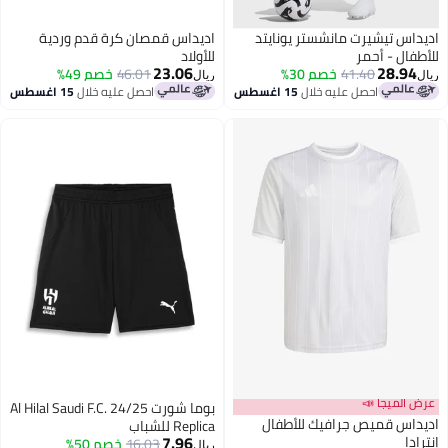
اديداس تيشيرت مانشستر يونايتد
اديداس قمصان كرة قدم وردية
للأطفال - أحمر
للأولاد
23.06
28.94
41.40
خصم 30%
46.01
خصم 49%
ريال
ريال
احصل عليه خلال
15 اغسطس
احصل عليه خلال
15 اغسطس
عرض الميجا 📣
بوما شورت Al Hilal Saudi F.C. 24/25
اديداس قميص جرافيك للأطفال
Replica للشباب
7.96
إنترادا
16.03
خصم 50%
ريال