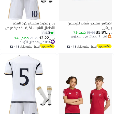
اديداس قميص شباب الأرجنتين
ريال مدريد قمصان كرة القدم
بريشي
للأطفال الشباب لكرة القدم قميص
35.81
39.66
خصم 9%
التدريب بدلة موحدة
4.3
8
ريال
#10 في قمصان الأولاد
12.22
#14 في قمصان الأولاد
21.79
خصم 43%
ريال
أقل سعر في 30 يوم
أقل سعر في السنة
باقي 1 وحدات في المخزون
#14 في قمصان الأولاد
احصل عليه خلال
11 - 12
احصل عليه خلال
11 - 12
#10 في قمصان الأولاد
اغسطس
اغسطس