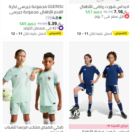
اديداس شورت رياضي للأطفال
GGEROU مجموعة جيرسي لكرة
7.16
16.76
خصم 57%
القدم للأطفال، مجموعة جيرسي
ريال
أقل سعر في 7 يوم
لكرة القدم ميامي ميسي # 10 بطل
4.8
15
أقل سعر في 7 يوم
العالم لكرة القدم للأطفال
5.39
15.68
خصم 65%
ريال
2
2
#21 في قمصان الأولاد
#21 في قمصان الأولاد
احصل عليه خلال
11 - 12
احصل عليه خلال
11 - 12
اغسطس
اغسطس
عرض الميجا 📣
نايكي قميص منتخب فرنسا للشباب
اديداس شورت مباراة الأطفال