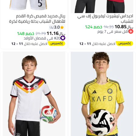
اديداس تيشيرت ليفربول إف سي
ريال مدريد قميص كرة القدم
للشباب
للأطفال الشباب بدلة رياضية لكرة
10.85
14.35
خصم 24%
القدم للأطفال
3.0
4
ريال
أقل سعر في 7 يوم
11.16
21.79
خصم 48%
ريال
أقل سعر في 7 يوم
#20 في قمصان الأولاد
#20 في قمصان الأولاد
احصل عليه خلال
11 - 12
احصل عليه خلال
11 - 12
اغسطس
اغسطس