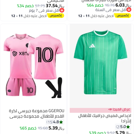
الاحتياطي
6.03
37.54
16.76
خصم 64%
أقل سعر في 7 يوم
57.75
خصم 34%
ريال
ريال
أقل سعر في السنة
بتخلّص بسرعة
5
أقل سعر في السنة
أقل سعر في 7 يوم
احصل عليه خلال
11 - 12
احصل عليه خلال
11 - 12
اغسطس
اغسطس
عرض الميجا 📣
GGEROU مجموعة جيرسي لكرة
اديداس قميص جرافيك للأطفال
القدم للأطفال، مجموعة جيرسي
إنتْرادا
لكرة القدم لفريق ميامي ميسي #
4.8
15
5.0
2
10، بطل العالم لكرة القدم للأطفال
5.39
15.68
خصم 65%
ريال
2
5.79
9.52
خصم 39%
ريال