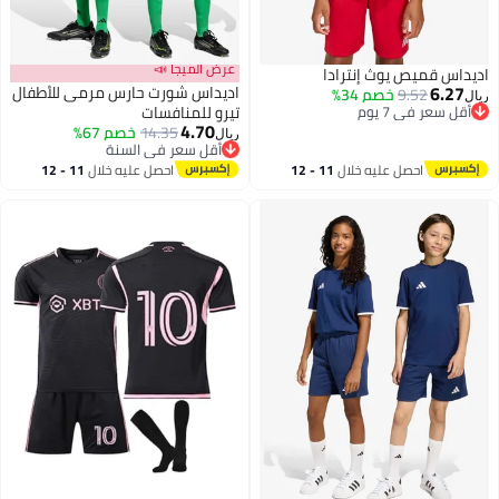
عرض الميجا 📣
اديداس قميص يوث إنترادا
6.27
اديداس شورت حارس مرمى للأطفال
9.52
خصم 34%
ريال
أقل سعر في 7 يوم
تيرو للمنافسات
4.70
أقل سعر في 7 يوم
14.35
خصم 67%
ريال
2
أقل سعر في السنة
أقل سعر في السنة
احصل عليه خلال
11 - 12
احصل عليه خلال
11 - 12
اغسطس
اغسطس