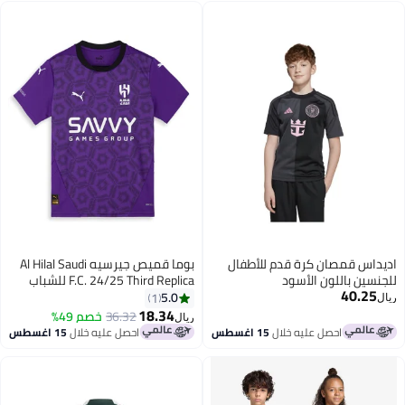
اديداس قمصان كرة قدم للأطفال
بوما قميص جيرسيه Al Hilal Saudi
للجنسين باللون الأسود
F.C. 24/25 Third Replica للشباب
40.25
5.0
1
ريال
18.34
36.32
خصم 49%
ريال
احصل عليه خلال
15 اغسطس
احصل عليه خلال
15 اغسطس