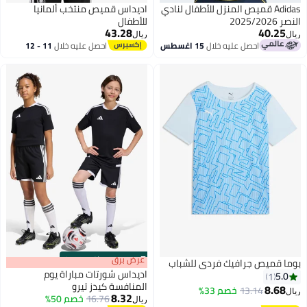
Adidas قميص المنزل للأطفال لنادي
اديداس قميص منتخب ألمانيا
النصر 2025/2026
للأطفال
43.28
40.25
ريال
ريال
احصل عليه خلال
15 اغسطس
احصل عليه خلال
11 - 12
اغسطس
s
00
:
m
عرض برق
00
·
باقي 100%
بوما قميص جرافيك فردي للشباب
اديداس شورتات مباراة يوم
5.0
1
المنافسة كيدز تيرو
8.68
13.14
خصم 33%
ريال
8.32
16.76
خصم 50%
ريال
5