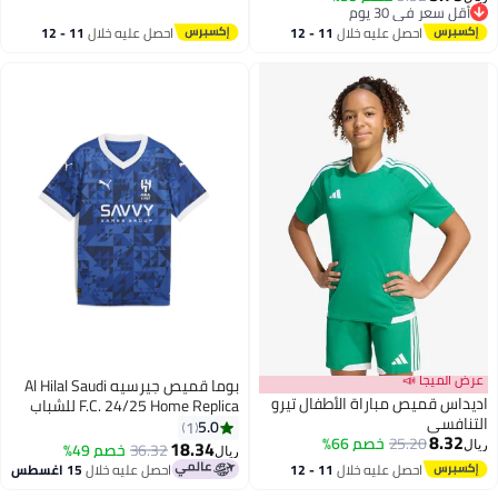
أقل سعر في 30 يوم
أقل سعر في 30 يوم
احصل عليه خلال
11 - 12
احصل عليه خلال
11 - 12
اغسطس
اغسطس
عرض الميجا 📣
بوما قميص جيرسيه Al Hilal Saudi
اديداس قميص مباراة الأطفال تيرو
F.C. 24/25 Home Replica للشباب
التنافسي
5.0
1
8.32
25.20
خصم 66%
18.34
36.32
خصم 49%
ريال
ريال
احصل عليه خلال
11 - 12
احصل عليه خلال
15 اغسطس
اغسطس