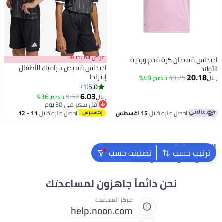
عرض الميجا 📣
اديداس قمصان كرة قدم وردية
اديداس قميص جرافيك للأطفال
للأولاد
20.18
إنترادا
40.25
خصم 49%
ريال
5.0
1
2
6.03
9.52
خصم 36%
ريال
أقل سعر في 30 يوم
أقل سعر في 30 يوم
احصل عليه خلال
15 اغسطس
احصل عليه خلال
11 - 12
اغسطس
البحث الشائع
ترتيب حسب
تصنيف حسب
ملابس اطفال
فساتين للبنات
نحن دائماً جاهزون لمساعدتك
مركز المساعدة
help.noon.com