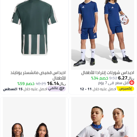
اديداس شورتات إنترادا للأطفال
اديداس قميص مانشستر يونايتد
6.27
9.52
خصم 34%
للأطفال
ريال
16.14
أقل سعر في 7 يوم
40.25
خصم 59%
ريال
أقل سعر في 7 يوم
احصل عليه خلال
11 - 12
احصل عليه خلال
15 اغسطس
6
اغسطس