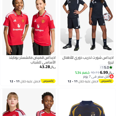
اديداس شورت تدريب دوري للأطفال
اديداس قميص مانشستر يونايتد
تيرو
الأساسي للشباب
43.28
5.0
1
ريال
6.99
10.73
خصم 34%
ريال
3
أقل سعر في 7 يوم
أقل سعر في 7 يوم
احصل عليه خلال
11 - 12
احصل عليه خلال
11 - 12
اغسطس
اغسطس