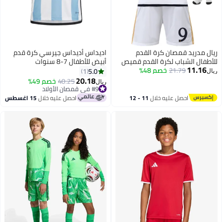
ريال مدريد قمصان كرة القدم
اديداس أديداس جيرسي كرة قدم
للأطفال الشباب لكرة القدم قميص
أبيض للأطفال 7-8 سنوات
11.16
21.79
التدريب بدلة موحدة
خصم 48%
5.0
1
ريال
20.18
40.25
خصم 49%
ريال
#9 في قمصان الأولاد
#9 في قمصان الأولاد
احصل عليه خلال
11 - 12
احصل عليه خلال
15 اغسطس
اغسطس