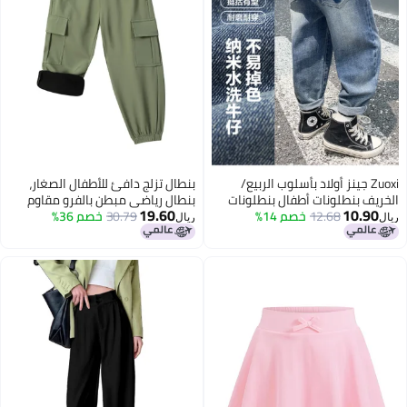
Zuoxi جينز أولاد بأسلوب الربيع/
بنطال تزلج دافئ للأطفال الصغار،
ف بنطلونات أطفال بنطلونات
بنطال رياضي مبطن بالفرو مقاوم
19.60
10.
12.68
خصم 14%
 بنات أنيقة خريف فضفاضة
30.79
خصم 36%
للماء للأطفال من الجنسين، مقاس
ريال
 ملابس أطفال كبار
كبير، أخضر، 5 سنوات