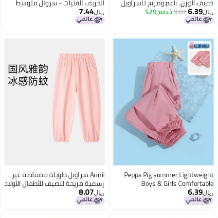
لوزن، ناعم ومريح للسراويل
الخريف للفتيات - سروال متوسط
7.44
6.
9.02
خصم 29%
ة للأطفال الكبار
الارتفاع مع فتحة واسعة، ملابس
ريال
كاجوال بسيطة وأنيقة للأطفال
الصغار
Peppa Pig summer Lightw
Annil سراويل طويلة فضفاضة غير
Boys & Girls Comfor
رسمية مريحة للصيف للأطفال الأولاد
8.07
6.
Breathable Casual Pants
والبنات
ريال
Elastic Cuffs Baby Long