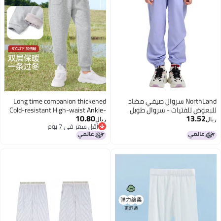
NorthLand سروال صيفي مضاد
Long time companion thickened
ض للفتيات - سروال طويل
Cold-resistant High-waist Ankle-
10.80
13.
متعدد الاستخدامات وعصري
cuff Pants For Boys & Girls
ريال
أقل سعر في 7 يوم
أقل سعر في 7 يوم