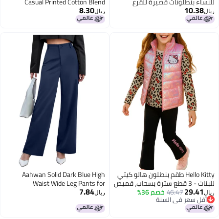
ء بنطلونات قصيرة للقرع
Casual Printed Cotton Blend
8.30
10.
ة للأمان للبنطلونات القصيرة
(Multicolor Pack of 5) (6-7 Years)
ريال
أبيض)
Regular
Hello Kitty طقم بنطلون هالو كيتي
Aahwan Solid Dark Blue High
للبنات - 3 قطع سترة بسحاب، قميص
Waist Wide Leg Pants for
7.84
29.
46.47
خصم 36%
الأكمام برسومات، بنطلون
Women's & Girls'(233-DB-28)
ريال
 سعر في السنة
فليس - طقم متناسق للبنات (2T-
 سعر في السنة