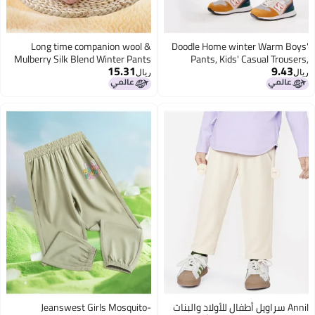
Long time companion wool &
Doodle Home winter Warm 
Mulberry Silk Blend Winter Pants
Pants, Kids' Casual Tro
15.31
9.
For Boys And Girls
Elastic Cuff Girls' Sport
ريال
Trendy Baby & Children's Cl
Anni سراويل أطفال للأولاد والبنات
Jeanswest Girls Mosquito-