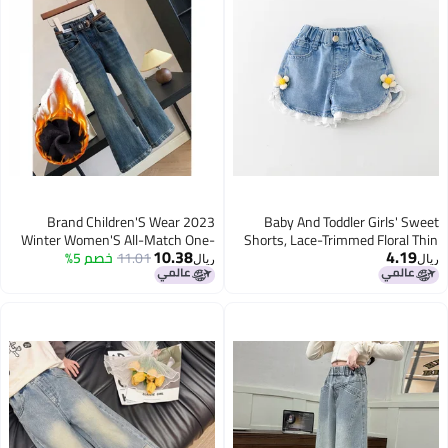
Brand Children'S Wear 2023
Baby And Toddler Girls'
Winter Women'S All-Match One-
Shorts, Lace-Trimmed Flora
10.38
4.
Denim 
11.01
خصم 5%
Piece Velvet Thickened Washed
ريال
Jeans Flared Pants Trousers