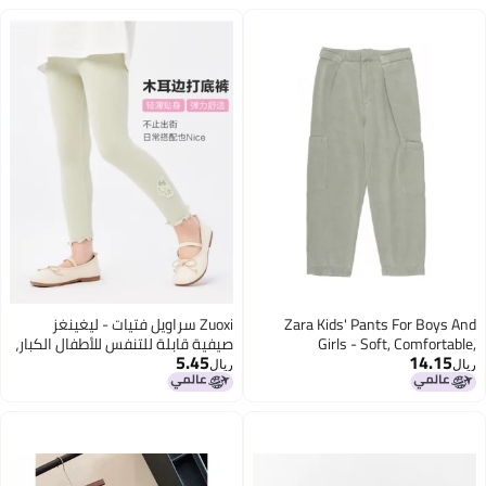
Zara Kids' Pants For Bo
Zuoxi سراويل فتيات - ليغينغز
Girls - Soft, Comfor
صيفية قابلة للتنفس للأطفال الكبار،
5.45
14.
Breathable Casual Tr
سراويل طويلة عصرية للفتيات
ريال
الصغيرات