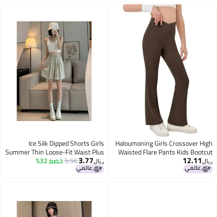
Ice Silk Dipped Shorts Girls
Haloumoning Girls Crossover
Summer Thin Loose-Fit Waist Plus
Waisted Flare Pants Kids B
3.77
12.
Leggings Full Length Bell B
5.56
خصم 32%
Size Straight Cool Straight Simple
ريال
Wide-Leg Pants
5-14 Years 