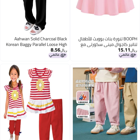
BOOPH تنورة بنات بووبث للأطفال
Aahwan Solid Charcoal Black
ر كاجوال ميني سكورتي مع
Korean Baggy Parallel Loose High
8.56
15.
لون الوردي 6-7 سنوات
Rise Formal Pant for Women's &
ريال
Girl's with Pocket (220_Black-XL)