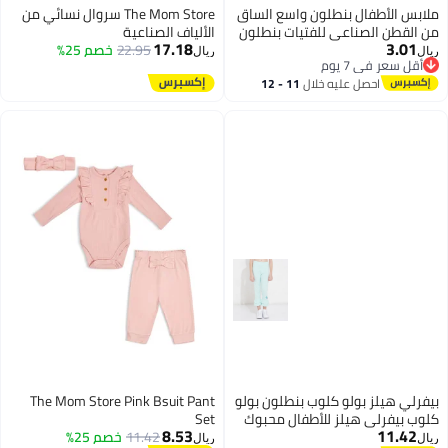
 الأطفال بنطلون واسع الساق
The Mom Store سروال نسائي من
قطن الصناعي للفتيات بنطلون
الألياف الصناعية
17.18
3.
م من حرير القطن بنطلون
22.95
خصم 25%
ريال
سعر في 7 يوم
فضفاض رقيق للأطفال
سعر في 7 يوم
احصل عليه خلال
11 - 12
اغسطس
 هيلز بولو كلوب بنطلون بولو
The Mom Store Pink Bsuit Pant
بيفرلي هيلز للأطفال محبوك
Set
8.53
11.
11.42
خصم 25%
ريال