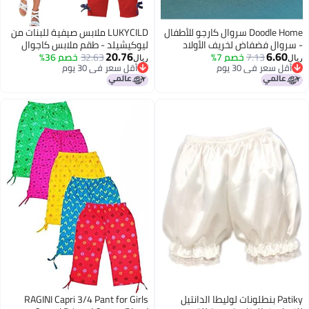
Doodle Home سروال كارجو للأطفال
LUKYCILD ملابس صيفية للبنات من
ال فضفاض لخريف الأولاد
ليوكيشيلد - طقم ملابس كاجوال
20.76
6.
7.13
خصم 7%
ت، بنطال كاجوال للأطفال
32.63
خصم 36%
بأكمام قصيرة وقميص مخطط +
ريال
سعر في 30 يوم
أقل سعر في 30 يوم
بنطلون
سعر في 30 يوم
أقل سعر في 30 يوم
Patiky بنطلونات لوليطا الدانتيل
RAGINI Capri 3/4 Pant for Girls