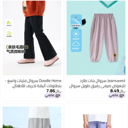
Jeanswest سروال بنات طارد
Doodle Home سروال فتيات واسع -
ض صيفي رقيق طويل سروال
بنطلونات أنيقة لخريف للأطفال،
7.86
8.
-كبير للأطفال قابل للتمدد
بنطلونات طويلة غير رسمية للبنات
ريال
كاف سروال بطبعة نباتية غير
الصغيرات
ة