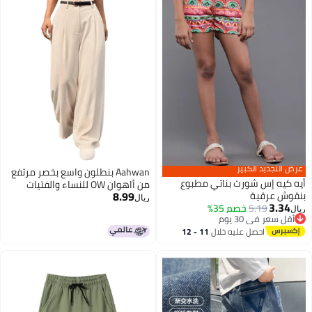
تجديد الكبير
Aahwan بنطلون واسع بخصر مرتفع
يه إس شورت بناتي مطبوع
من أاهوان OW للنساء والفتيات
8.99
 عرقية
(296_OW_32) أبيض فاتح
ريال
3.
5.19
خصم 35%
سعر في 30 يوم
سعر في 30 يوم
احصل عليه خلال
11 - 12
اغسطس