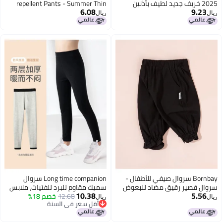
2025 خريف جديد لطيف بأذنين
repellent Pants - Summer Thin
6.08
9.
 موضة للأطفال
Fabric, Mid-large Kids Stretch
ريال
Elastic Ankle Cuffs, Color-block
Letter Print Casual Long Pants
Bornbay سروال صيفي للأطفال -
Long time companion سروال
 قصير رقيق مضاد للبعوض
سميك مقاوم للبرد للفتيات، ملابس
10.38
5.
ل الصغار والفتيات الصغيرات
12.68
خصم 18%
مدرسية طبقة أساسية أو ملابس
ريال
أقل سعر في السنة
خارجية
أقل سعر في السنة