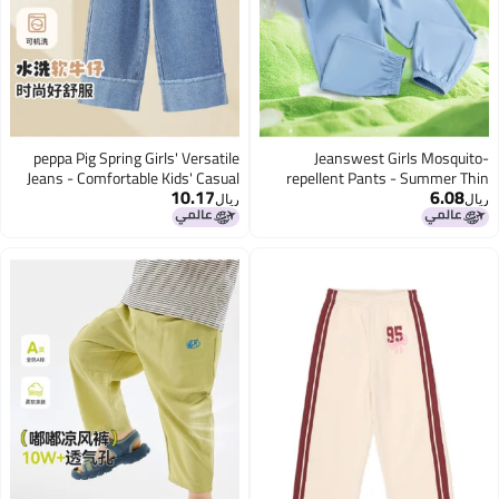
peppa Pig Spring Girls' Versatile
Jeanswest Girls Mosq
Jeans - Comfortable Kids' Casual
repellent Pants - Summer
10.17
6.
Pants
Fabric, Mid-large Kids S
ريال
Elastic Ankle Cuffs, Color
Letter Print Casual Long