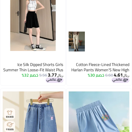
Ice Silk Dipped Shorts Girls
Cotton Fleece-Lined Thic
Summer Thin Loose-Fit Waist Plus
Harlan Pants Women'S New
3.77
4.
6.60
خصم 30%
Waist Slimming Plus Size C
5.56
خصم 32%
Size Straight Cool Straight Simple
ريال
Wide-Leg Pants
Girl Warm Casual 