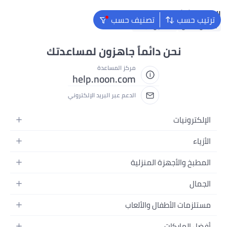
البحث الشائع
ترتيب حسب
تصنيف حسب
ملابس اطفال
فساتين للبنات
نحن دائماً جاهزون لمساعدتك
مركز المساعدة
help.noon.com
الدعم عبر البريد الإلكتروني
الإلكترونيات
الجوالات
الأزياء
التابلت
أزياء نسائية
المطبخ والأجهزة المنزلية
اللابتوبات
أزياء رجالية
الحمام
الأجهزة المنزلية
الجمال
أزياء البنات
ديكور البيت
الكاميرات
العطور
أزياء الأولاد
مستلزمات الأطفال والألعاب
المطبخ والسفرة
التلفزيونات
المكياج
الساعات
الحفاضات
أدوات وتحسين المنزل
السماعات
أفضل الماركات