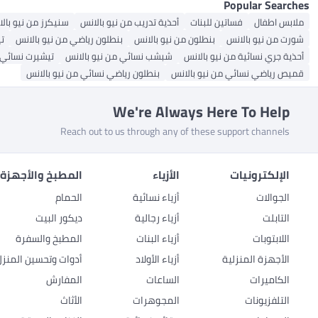
Popular Searches
ملابس اطفال
فساتين للبنات
أحذية تدريب من نيو بالانس
سنيكرز من نيو بال
شورت من نيو بالانس
بنطلون من نيو بالانس
بنطلون رياضي من نيو بالانس
تي
أحذية جري نسائية من نيو بالانس
شبشب نسائي من نيو بالانس
تيشيرت نسائي 
قميص رياضي نسائي من نيو بالانس
بنطلون رياضي نسائي من نيو بالانس
We're Always Here To Help
Reach out to us through any of these support channels
الإلكترونيات
الأزياء
المطبخ والأجهزة 
الجوالات
أزياء نسائية
الحمام
التابلت
أزياء رجالية
ديكور البيت
اللابتوبات
أزياء البنات
المطبخ والسفرة
الأجهزة المنزلية
أزياء الأولاد
أدوات وتحسين المنزل
الكاميرات
الساعات
المفارش
التلفزيونات
المجوهرات
الأثاث