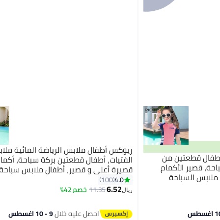
ريوكس أطفال ملابس الرياضة المائية ملا
أطفال قطعتين من
الفتيات، أطفال قطعتين بركة سباحة، أكما
حة، قصير الأكمام
قصيرة أعلى و قصير، أطفال ملابس سباحة 
 ملابس السباحة
المياه، ملابس حمام جاف سريع، حماية ا
4.0
100
5
م جاف سريع، حماية
6.52
ملابس سباحة شاطئ/بركة/ماء حديقة
11.35
خصم 42%
ريال
اطئ/بركة/حديقة
لمائية
احصل عليه خلال
9 - 10 اغسطس