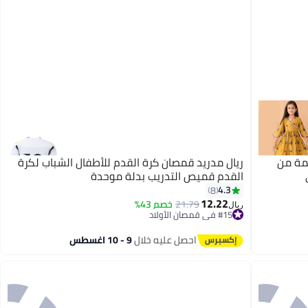
مة من
ريال مدريد قمصان كرة القدم للأطفال الشباب لكرة
القدم قميص التدريب بدلة موحدة
4.3
8
12.22
21.79
خصم 43%
ريال
#15 في قمصان الأولاد
أقل سعر في السنة
#15 في قمصان الأولاد
احصل عليه خلال
9 - 10 اغسطس