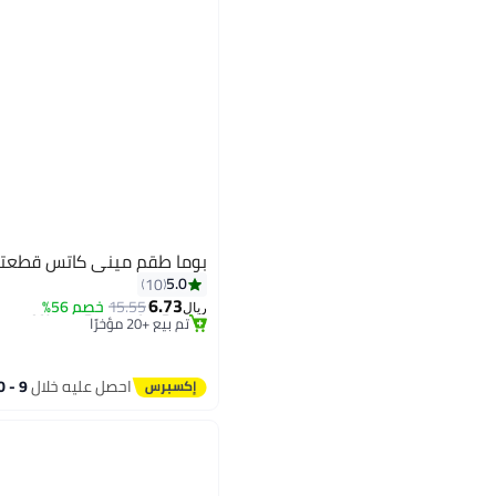
بوما طقم ميني كاتس قطعتي
5.0
10
#1 في مجموعات ملابس اطفال بنات
6.73
باقي 1 وحدات في المخزون
15.55
خصم 56%
ريال
تم بيع +20 مؤخرًا
2
#1 في مجموعات ملابس اطفال بنات
احصل عليه خلال
9 - 10 اغسطس