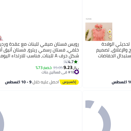
ذن لحديثي الولادة
رويس فستان صيفي للبنات مع عقدة وردي
والإغلاق، تصميم
خلفي، فستان رسمي ريترو، فستان أنيق أ
تبدال الحفاضات
شكل حرف A للبنات، مناسب للارتداء ال
أي مناسبة
4.7
4
9.23
35.05
خصم 73%
ريال
#18 في فساتين بنات
أقل سعر في 30 يوم
#18 في فساتين بنات
احصل عليه خلال
9 - 10 اغسطس