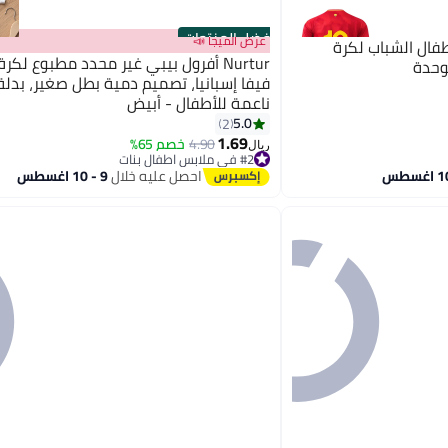
أفضل المنتجات
عرض الميجا 📣
طفال الشباب لكرة
Nurtur أفرول بيبي غير محدد مطبوع لكر
وحدة
فيفا إسبانيا، تصميم دمية بطل صغير، بدل
ناعمة للأطفال - أبيض
5.0
2
1.69
4.90
خصم 65%
ريال
#2 في ملابس اطفال بنات
#2 في ملابس اطفال بنات
احصل عليه خلال
9 - 10 اغسطس