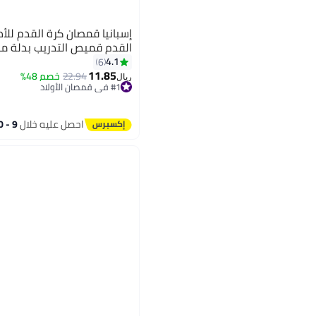
إسبانيا قمصان كرة القدم للأ
القدم قميص التدريب بدلة م
4.1
6
11.85
22.94
خصم 48%
ريال
#1 في قمصان الأولاد
باقي 2 وحدات في المخزون
#1 في قمصان الأولاد
احصل عليه خلال
9 - 10 اغسطس