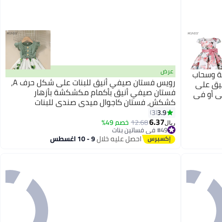
عرض
ة وسحاب
رويس فستان صيفي أنيق للبنات على شكل حرف A،
نيق على
فستان صيفي أنيق بأكمام مكشكشة بأزهار
يومي أو في
كشكش، فستان كاجوال ميدي صندي للبنات
الصغيرات، مناسب للارتداء اليومي أو في أي مناسبة
3.9
3
6.37
12.68
خصم 49%
ريال
#49 في فساتين بنات
#49 في فساتين بنات
احصل عليه خلال
9 - 10 اغسطس