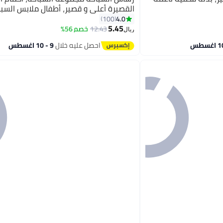
القصيرة أعلى و قصير، أطفال ملابس السبا
5
الماء، ملابس السباحة السريعة الجافة، حم
4.0
100
5.45
الشمس ملابس السباحة للشطيء/المسبح/
12.43
خصم 56%
ريال
الحديقة
احصل عليه خلال
9 - 10 اغسطس