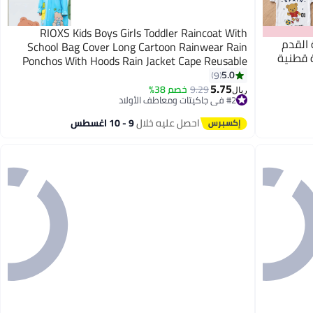
RIOXS Kids Boys Girls Toddler Raincoat With
ة القدم
School Bag Cover Long Cartoon Rainwear Rain
ة قطنية
Ponchos With Hoods Rain Jacket Cape Reusable
For Outdoor Climbing Cycling Hiking Camping
5.0
9
7
5.75
9.29
خصم 38%
ريال
#2 في جاكيتات ومعاطف الأولاد
#2 في جاكيتات ومعاطف الأولاد
احصل عليه خلال
9 - 10 اغسطس