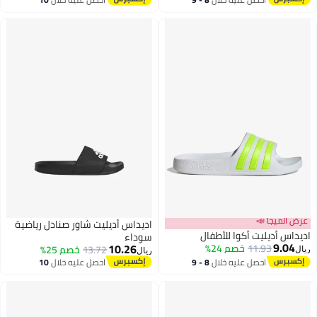
اغسطس
اغسطس
عرض الميجا 📣
اديداس أديليت شاور صنادل رياضية
اديداس أديليت أكوا للأطفال
سوداء
9.04
10.26
11.93
خصم 24%
13.72
خصم 25%
ريال
ريال
احصل عليه خلال
8 - 9
احصل عليه خلال
10
اغسطس
اغسطس