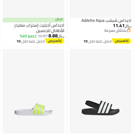
عرض
اديداس شبشب Adilette Aqua
11.41
اديداس أديليت إستراب سلايدز
ريال
بتخلّص بسرعة
للأطفال للجنسين
8.88
بتخلّص بسرعة
14.87
خصم 40%
ريال
احصل عليه خلال
10
احصل عليه خلال
10
اغسطس
اغسطس