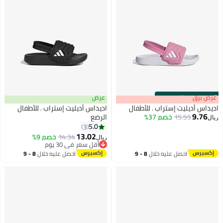
s
00
:
m
عرض برق
00
·
باقي 100%
عرض
اديداس أديليت إستراب . للأطفال
اديداس أديليت إستراب . للأطفال
9.76
15.55
خصم 37%
الرضع
ريال
5.0
3
2
13.02
14.34
خصم 9%
ريال
أقل سعر في 30 يوم
أقل سعر في 30 يوم
احصل عليه خلال
8 - 9
احصل عليه خلال
8 - 9
اغسطس
اغسطس