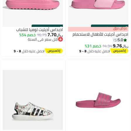
s
00
:
m
عرض برق
00
·
باقي 100%
s
00
:
m
00
·
باقي 9
اديداس أديليت لوميا للشباب
7.70
اديداس أديليت للأطفال للاستحمام
16.75
خصم 54%
ريال
أقل سعر في السنة
5.0
5
أقل سعر في السنة
9.76
14.34
خصم 31%
ريال
2
احصل عليه خلال
8 - 9
احصل عليه خلال
8 - 9
اغسطس
اغسطس