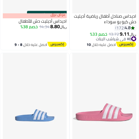
s
00
:
m
عرض برق
00
·
باقي 100%
اديداس صنادل أطفال رياضية أديليت
اديداس أديليت دش للأطفال
دش كيو يو سوداء
8.80
14.34
خصم 38%
4.8
172
ريال
9.11
13.72
خصم 33%
ريال
#8 في شباشب البنات
#8 في شباشب البنات
احصل عليه خلال
10
احصل عليه خلال
8 - 9
اغسطس
اغسطس