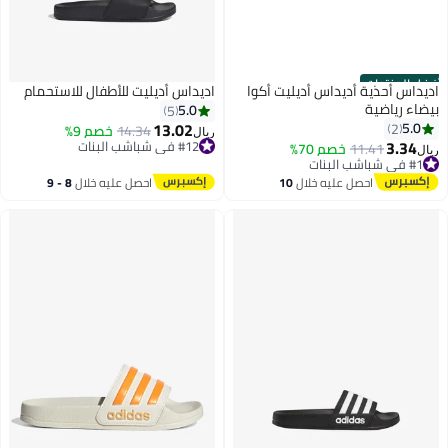
أفضل المنتجات
اديداس أحذية أديداس أديليت أكوا
اديداس أديليت للأطفال للاستحمام
بيضاء رياضية
5.0
5
13.02
5.0
2
14.34
خصم 9%
ريال
3.34
#12 في شباشب البنات
11.41
خصم 70%
ريال
2
#12 في شباشب البنات
#1 في شباشب البنات
بتخلّص بسرعة
احصل عليه خلال
10
احصل عليه خلال
8 - 9
#1 في شباشب البنات
اغسطس
اغسطس