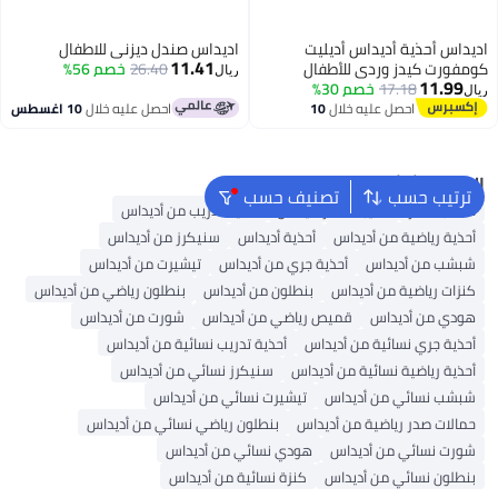
اديداس أحذية أديداس أديليت
اديداس صندل ديزني للاطفال
11.41
كومفورت كيدز وردي للأطفال
26.40
خصم 56%
ريال
11.99
17.18
خصم 30%
ريال
احصل عليه خلال
10
احصل عليه خلال
10 اغسطس
اغسطس
البحث الشائع
ترتيب حسب
تصنيف حسب
حقائب ظهر
حقيبة ظهر أديداس
أحذية تدريب من أديداس
أحذية رياضية من أديداس
أحذية أديداس
سنيكرز من أديداس
شبشب من أديداس
أحذية جري من أديداس
تيشيرت من أديداس
كنزات رياضية من أديداس
بنطلون من أديداس
بنطلون رياضي من أديداس
هودي من أديداس
قميص رياضي من أديداس
شورت من أديداس
أحذية جري نسائية من أديداس
أحذية تدريب نسائية من أديداس
أحذية رياضية نسائية من أديداس
سنيكرز نسائي من أديداس
شبشب نسائي من أديداس
تيشيرت نسائي من أديداس
حمالات صدر رياضية من أديداس
بنطلون رياضي نسائي من أديداس
شورت نسائي من أديداس
هودي نسائي من أديداس
بنطلون نسائي من أديداس
كنزة نسائية من أديداس