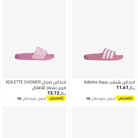
اديداس شبشب Adilette Aqua
اديداس صندل ADILETTE SHOWER
11.41
مزين بشعار للأطفال
ريال
13.72
ريال
احصل عليه خلال
10
احصل عليه خلال
10
اغسطس
اغسطس