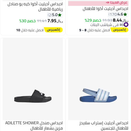
عرض الميجا 📣
اديداس أديليت أكوا كيه يو صنادل
اديداس أديليت أكوا للأطفال
رياضية للأطفال
4.6
170
5.0
2
8.44
7.95
11.93
خصم 29%
11.41
خصم 30%
ريال
ريال
3
#6 في شباشب البنات
أقل سعر في 7 يوم
احصل عليه خلال
8 - 9
احصل عليه خلال
10
#6 في شباشب البنات
اغسطس
اغسطس
اديداس أديليت إستراب سلايدز
اديداس صندل ADILETTE SHOWER
للأطفال للجنسين
مزين بشعار للأطفال