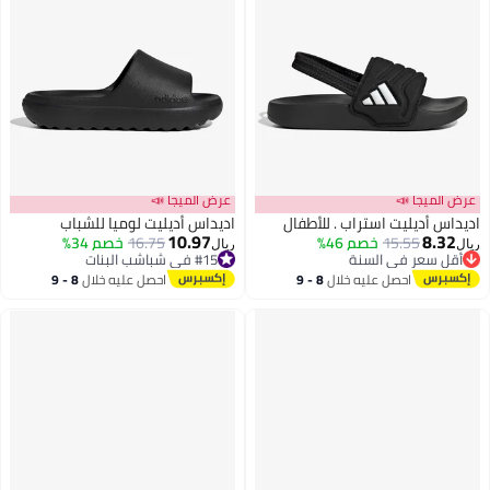
عرض الميجا 📣
عرض الميجا 📣
اديداس أديليت استراب . للأطفال
اديداس أديليت لوميا للشباب
10.97
8.32
15.55
خصم 46%
16.75
خصم 34%
ريال
ريال
أقل سعر في السنة
#15 في شباشب البنات
أقل سعر في السنة
أقل سعر في 30 يوم
احصل عليه خلال
8 - 9
احصل عليه خلال
8 - 9
#15 في شباشب البنات
اغسطس
اغسطس