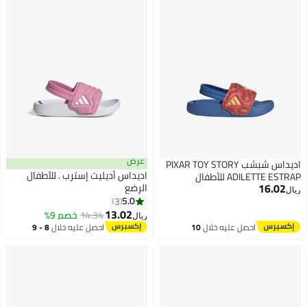
عرض
اديداس شبشب PIXAR TOY STORY
اديداس أديليت إسترب . للأطفال
ADILETTE ESTRAP للأطفال
16.02
الرضع
ريال
5.0
3
2
13.02
14.34
خصم 9%
ريال
احصل عليه خلال
10
احصل عليه خلال
8 - 9
اغسطس
اغسطس