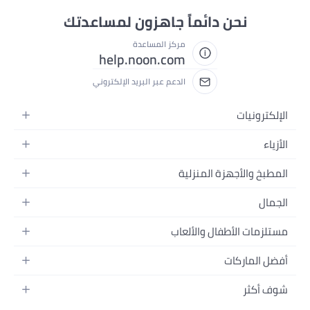
نحن دائماً جاهزون لمساعدتك
مركز المساعدة
help.noon.com
الدعم عبر البريد الإلكتروني
الإلكترونيات
الجوالات
الأزياء
التابلت
أزياء نسائية
المطبخ والأجهزة المنزلية
اللابتوبات
أزياء رجالية
الحمام
الأجهزة المنزلية
الجمال
أزياء البنات
ديكور البيت
الكاميرات
العطور
أزياء الأولاد
مستلزمات الأطفال والألعاب
المطبخ والسفرة
التلفزيونات
المكياج
الساعات
الحفاضات
أدوات وتحسين المنزل
السماعات
أفضل الماركات
العناية بالشعر
المجوهرات
وسائل تنقل الأطفال
المفارش
ألعاب القيمنق
سامسونج
العناية بالبشرة
شوف أكثر
حقائب نسائية
الرضاعة والتغذية
الأثاث
أبل
منتجات الحمام والجسم
نظارات رجالية