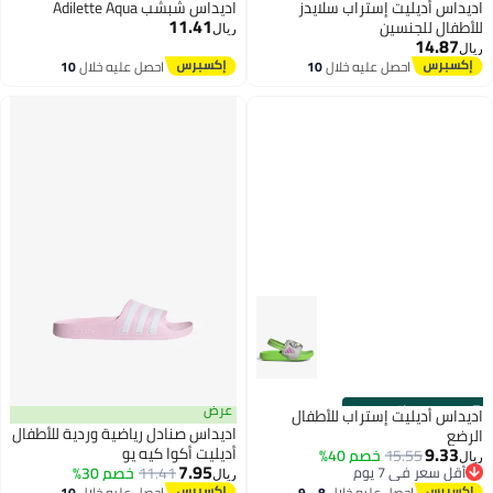
اديداس أديليت إستراب سلايدز
اديداس شبشب Adilette Aqua
11.41
للأطفال للجنسين
ريال
14.87
ريال
احصل عليه خلال
10
احصل عليه خلال
10
اغسطس
اغسطس
s
00
:
m
00
·
باقي 100%
عرض
اديداس أديليت إستراب للأطفال
اديداس صنادل رياضية وردية للأطفال
الرضع
9.33
أديليت أكوا كيه يو
15.55
خصم 40%
ريال
7.95
أقل سعر في 7 يوم
11.41
خصم 30%
ريال
أقل سعر في 7 يوم
احصل عليه خلال
8 - 9
احصل عليه خلال
10