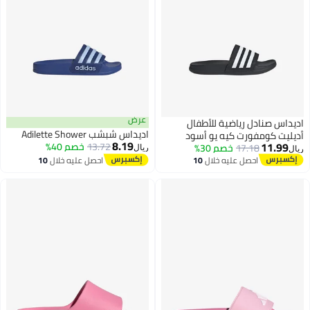
عرض
اديداس صنادل رياضية للأطفال
اديداس شبشب Adilette Shower
أديليت كومفورت كيه يو أسود
8.19
11.99
13.72
خصم 40%
17.18
خصم 30%
ريال
ريال
احصل عليه خلال
10
احصل عليه خلال
10
اغسطس
اغسطس