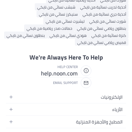
أحذية تدريب نسائية من نايكي
شبشب نسائي من نايكي
أحذية جري نسائية من نايكي
سنيكرز نسائي من نايكي
شورت نسائي من نايكي
تيشيرت نسائي من نايكي
بنطلون رياضي نسائي من نايكي
حمالات صدر رياضية من نايكي
كنزة نسائية من نايكي
هودي نسائي من نايكي
بنطلون نسائي من نايكي
قميص رياضي نسائي من نايكي
We're Always Here To Help
HELP CENTER
help.noon.com
EMAIL SUPPORT
الإلكترونيات
الجوالات
الأزياء
التابلت
أزياء نسائية
المطبخ والأجهزة المنزلية
اللابتوبات
أزياء رجالية
الحمام