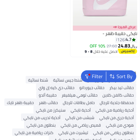
عرض الميجا 📣
نايكي حقيبة ظهر -
4.7
126
24.83
10% OFF
27.60
ريال
احصل عليه خلال
8 - 9
اغسطس
Popular Searches
Filter
Sort By
حقائب سفر أمريكان توريستر
شنط جيس نسائية
شنط نسائية
حقائب تيد بيكر
حقائب جيوردانو
حقائب دي كيه إن واي
حقائب كالفن كلاين
حقائب تومي هيلفيغر
حقيبة ألدو
محفظة جلدية للرجال
حامل بطاقات للرجال
حقائب ظهر
حقيبة ظهر نايك
أحذية رياضية من نايكي
أحذية نايكي
سنيكرز من نايكي
أحذية جري من نايكي
شبشب من نايكي
أحذية تدريب من نايكي
هودي من نايكي
قميص رياضي من نايكي
بنطلون من نايكي
بنطلون رياضي من نايكي
تيشيرت من نايكي
كنزات رياضية من نايكي
شورت من نايكي
أحذية رياضية نسائية من نايكي