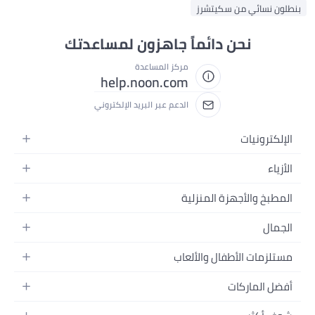
بنطلون نسائي من سكيتشرز
نحن دائماً جاهزون لمساعدتك
مركز المساعدة
help.noon.com
الدعم عبر البريد الإلكتروني
الإلكترونيات
الجوالات
الأزياء
التابلت
أزياء نسائية
المطبخ والأجهزة المنزلية
اللابتوبات
أزياء رجالية
الحمام
الأجهزة المنزلية
الجمال
أزياء البنات
ديكور البيت
الكاميرات
العطور
أزياء الأولاد
مستلزمات الأطفال والألعاب
المطبخ والسفرة
التلفزيونات
المكياج
الساعات
الحفاضات
أدوات وتحسين المنزل
السماعات
أفضل الماركات
العناية بالشعر
المجوهرات
وسائل تنقل الأطفال
المفارش
ألعاب القيمنق
سامسونج
العناية بالبشرة