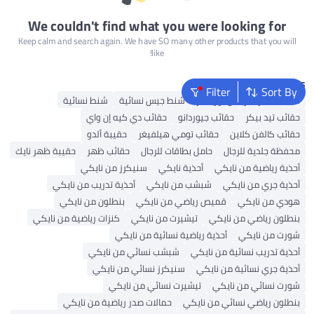
We couldn't find what you were looking for
Keep calm and search again. We have SO many other products that you will
like!
Popular Searches
Filter
Sort By
حقائب سفر أمريكان توريستر
شنط جيس نسائية
شنط نسائية
حقائب تيد بيكر
حقائب جيوردانو
حقائب دي كيه إن واي
حقائب كالفن كلاين
حقائب تومي هيلفيغر
حقيبة ألدو
محفظة جلدية للرجال
حامل بطاقات للرجال
حقائب ظهر
حقيبة ظهر نايك
أحذية رياضية من نايكي
أحذية نايكي
سنيكرز من نايكي
أحذية جري من نايكي
شبشب من نايكي
أحذية تدريب من نايكي
هودي من نايكي
قميص رياضي من نايكي
بنطلون من نايكي
بنطلون رياضي من نايكي
تيشيرت من نايكي
كنزات رياضية من نايكي
شورت من نايكي
أحذية رياضية نسائية من نايكي
أحذية تدريب نسائية من نايكي
شبشب نسائي من نايكي
أحذية جري نسائية من نايكي
سنيكرز نسائي من نايكي
شورت نسائي من نايكي
تيشيرت نسائي من نايكي
بنطلون رياضي نسائي من نايكي
حمالات صدر رياضية من نايكي