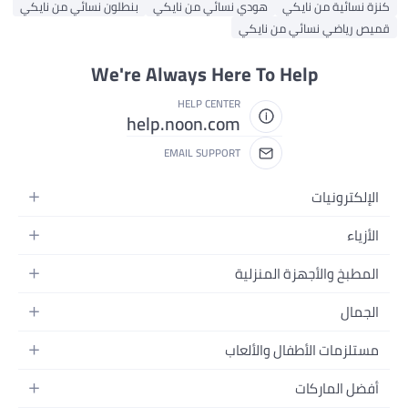
كنزة نسائية من نايكي
هودي نسائي من نايكي
بنطلون نسائي من نايكي
قميص رياضي نسائي من نايكي
We're Always Here To Help
HELP CENTER
help.noon.com
EMAIL SUPPORT
الإلكترونيات
الجوالات
الأزياء
التابلت
أزياء نسائية
المطبخ والأجهزة المنزلية
اللابتوبات
أزياء رجالية
الحمام
الأجهزة المنزلية
الجمال
أزياء البنات
ديكور البيت
الكاميرات
العطور
أزياء الأولاد
مستلزمات الأطفال والألعاب
المطبخ والسفرة
التلفزيونات
المكياج
الساعات
الحفاضات
أدوات وتحسين المنزل
السماعات
أفضل الماركات
العناية بالشعر
المجوهرات