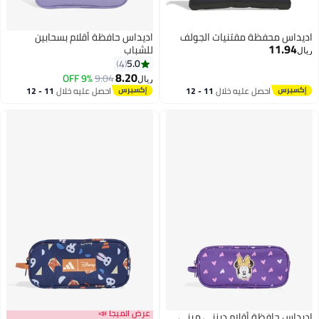
اديداس محفظة مقتنيات الجولف
اديداس حافظة أقلام بسحابين
11.94
للشباب
ريال
5.0
4
8.20
9% OFF
9.04
ريال
احصل عليه خلال
11 - 12
احصل عليه خلال
11 - 12
اغسطس
اغسطس
عرض الميجا 📣
اديداس حافظة أقلام ديزني ميني