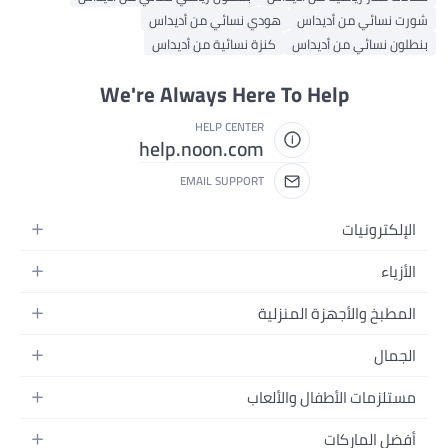
شورت نسائي من أديداس
هودي نسائي من أديداس
بنطلون نسائي من أديداس
كنزة نسائية من أديداس
We're Always Here To Help
HELP CENTER
help.noon.com
EMAIL SUPPORT
الإلكترونيات
الجوالات
الأزياء
التابلت
أزياء نسائية
المطبخ والأجهزة المنزلية
اللابتوبات
أزياء رجالية
الحمام
الأجهزة المنزلية
الجمال
أزياء البنات
ديكور البيت
الكاميرات
العطور
أزياء الأولاد
مستلزمات الأطفال والألعاب
المطبخ والسفرة
التلفزيونات
المكياج
الساعات
الحفاضات
أدوات وتحسين المنزل
السماعات
أفضل الماركات
العناية بالشعر