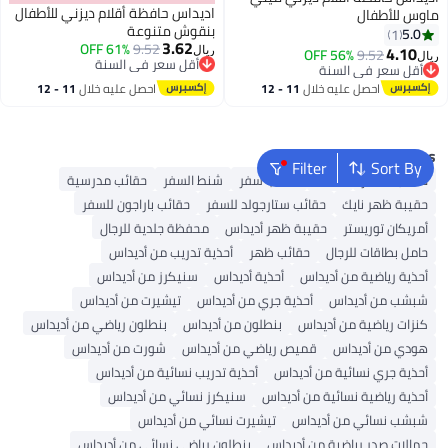
اديداس حافظة أقلام ديزني للأطفال
ماوس للأطفال
بنقوش متنوعة
5.0
1
3.62
61% OFF
9.52
4.10
56% OFF
9.52
ريال
ريال
أقل سعر في السنة
أقل سعر في السنة
أقل سعر في السنة
أقل سعر في السنة
احصل عليه خلال
11 - 12
احصل عليه خلال
11 - 12
اغسطس
اغسطس
Popular Searches
Filter
Sort By
حقائب السفر
مظلة
حقائب سفر
شنط السفر
حقائب مدرسية
حقيبة ظهر نايك
حقائب ستارجولد للسفر
حقائب باراجون للسفر
أمريكان توريستر
حقيبة ظهر أديداس
محفظة جلدية للرجال
حامل بطاقات للرجال
حقائب ظهر
أحذية تدريب من أديداس
أحذية رياضية من أديداس
أحذية أديداس
سنيكرز من أديداس
شبشب من أديداس
أحذية جري من أديداس
تيشيرت من أديداس
كنزات رياضية من أديداس
بنطلون من أديداس
بنطلون رياضي من أديداس
هودي من أديداس
قميص رياضي من أديداس
شورت من أديداس
أحذية جري نسائية من أديداس
أحذية تدريب نسائية من أديداس
أحذية رياضية نسائية من أديداس
سنيكرز نسائي من أديداس
شبشب نسائي من أديداس
تيشيرت نسائي من أديداس
حمالات صدر رياضية من أديداس
بنطلون رياضي نسائي من أديداس