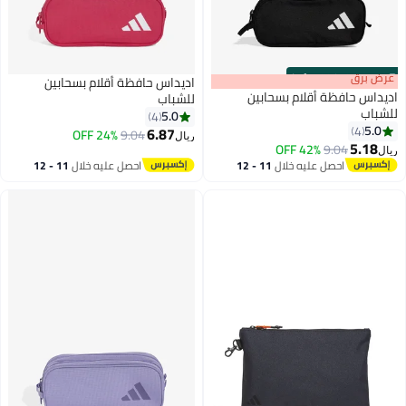
s
00
:
m
عرض برق
00
·
100% Left
اديداس حافظة أقلام بسحابين
اديداس حافظة أقلام بسحابين
للشباب
للشباب
5.0
4
5.0
4
6.87
24% OFF
9.04
ريال
3
5.18
42% OFF
9.04
ريال
احصل عليه خلال
11 - 12
احصل عليه خلال
11 - 12
اغسطس
اغسطس