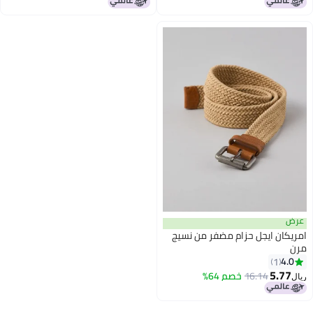
عرض
امريكان ايجل حزام مضفر من نسيج
مرن
4.0
1
5.77
16.14
خصم 64%
ريال