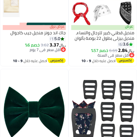
عرض
s
00
:
m
عرض برق
00
·
باقي 100%
منديل قطني كبير للرجال والنساء،
جاك اند جونز منديل جيب كاجوال
منديل بيزلي بطول 22 بوصة بألوان
5.0
1
متعددة
3.37
3.6
6
3.62
خصم 6%
ريال
3
2.84
أقل سعر في 7 يوم
6.69
خصم 57%
أقل سعر في السنة
ريال
أقل سعر في 7 يوم
تم بيع +10 مؤخرًا
أقل سعر في السنة
احصل عليه خلال
9 - 10
احصل عليه خلال
9 - 10
اغسطس
اغسطس