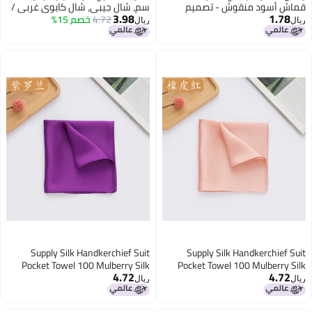
قماش أسود منقوش - تصميم
سم، شال جيبي، شال كابوي غربي /
3.98
1.78
هندسي جريء - إكسسوار أنيق -
خضراء جيشية
4.72
خصم 15%
ريال
ريال
أسلوب متعدد الاستخدامات - أزرق
نبيل للمناسبات الرسمية
Supply Silk Handkerchief Suit
Supply Silk Handkerchief Suit
Pocket Towel 100 Mulberry Silk
Pocket Towel 100 Mulberry Silk
4.72
4.72
Small Handkerchief Multi-Color
Small Handkerchief Multi-Color
ريال
ريال
Optional
Optional