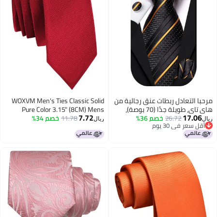
مرحبا التعادل ربطات عنق رجالية من
WOXVM Men's Ties Classic Solid
هاي تاي، طويلة جدًا (70 بوصة)،
Pure Color 3.15" (8CM) Mens
7.72
17.06
26.72
خصم 36%
سوداء وذهبية، مخططة من الحرير،
11.78
خصم 34%
Necktie With Multiple Colors,
ريال
ريال
أقل سعر في 30 يوم
طقم رسمي يتضمن ربطة عنق
Premium Formal Black Neck Ties
أقل سعر في 30 يوم
رسمية، منديل جيب، وأزرار أكمام،
For Men Business Wedding Party
مناسب لحفلات الزفاف والأعمال.
Work Tie