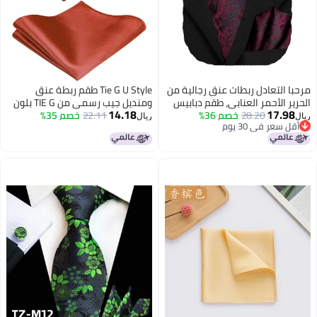
مرحبا التعادل ربطات عنق رجالية من
Tie G U Style طقم ربطة عنق
الحرير الأحمر العنابي، طقم دبابيس
ومنديل جيب رسمي من TIE G بلون
14.18
17.98
28.20
خصم 36%
زهور على شكل زهرة، 4 قطع، ربطة
22.11
خصم 35%
ساتان سادة، معبأ في علبة هدايا،
ريال
ريال
أقل سعر في 30 يوم
عنق رسمية، منديل جيب، أزرار
برتقالي محروق، عادي
أقل سعر في 30 يوم
أكمام.