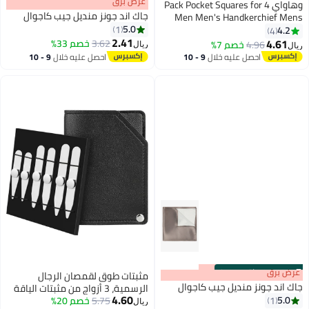
s
00
:
m
عرض برق
00
·
باقي 100%
وهاواي 4 Pack Pocket Squares for
جاك اند جونز منديل جيب كاجوال
Men Men's Handkerchief Mens
5.0
1
Pocket Squares Set Hankies for
4.2
4
2.41
Wedding Party Assorted Colors 23
4.61
3.62
خصم 33%
4.96
خصم 7%
ريال
ريال
3
x 23 cm
احصل عليه خلال
9 - 10
احصل عليه خلال
9 - 10
اغسطس
اغسطس
s
00
:
m
عرض برق
00
·
باقي 100%
مثبتات طوق لقمصان الرجال
جاك اند جونز منديل جيب كاجوال
الرسمية، 3 أزواج من مثبتات الياقة
4.60
5.0
1
5.75
خصم 20%
المعدنية، مجموعة مثبتات
ريال