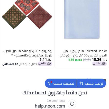
Selected Hanky منديل جيب من
زوفيرنو كلاسيكو طقم مناديل الجيب
الحرير الخالص 100%، لون أزرق فاتح
للرجال من زوفرنو كلاسيكو - ٣
7.11
13.26
20.64
سادة، مقاس واحد
خصم 35%
مناديل فاخرة (٢٨×٢٨ سم) - زيتي،
ريال
ريال
برتقالي، بني
احصل عليه خلال
12 اغسطس
البحث الشائع
ترتيب حسب
تصنيف حسب
نحن دائماً جاهزون لمساعدتك
مركز المساعدة
help.noon.com