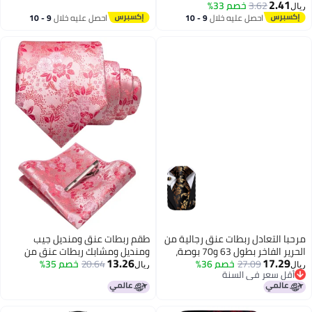
2.41
القمصان الفضية للرجال والنساء، 3
3.62
خصم 33%
ريال
3
مقاسات
احصل عليه خلال
9 - 10
احصل عليه خلال
9 - 10
اغسطس
اغسطس
مرحبا التعادل ربطات عنق رجالية من
طقم ربطات عنق ومنديل جيب
الحرير الفاخر بطول 63 و70 بوصة،
ومنديل ومشابك ربطات عنق من
13.26
17.29
27.09
خصم 36%
طقم ربطات عنق رجالية طويلة جدًا
20.64
خصم 35%
JEMYGINS حرير وردي مزهر للرجال
ريال
ريال
أقل سعر في السنة
مع منديل جيب وأزرار أكمام، ربطة
(36)
أقل سعر في السنة
عنق بنقشة بيزلي، مناسبة للأعمال
وحفلات الزفاف، 70 بوصة، أسود