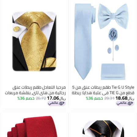
مناسبة لحفلات الزفاف والمناسبات
الرسمية.
Tie G U Style طقم ربطات عنق من 5
مرحبا التعادل طقم ربطات عنق
قطع من TIE G في علبة هدايا: ربطة
رجالية من هاي تاي، بنقشة مربعات
17.06
18.68
29.31
خصم 36%
عنق بلون موحد، ربطة عنق من
26.72
خصم 36%
ذهبية، وربطة عنق حريرية بنقشة
ريال
ريال
الساتان، منديل جيب، طية صدر
بيزلي، مع منديل وأزرار أكمام،
السترة، أزرار أكمام (أزرق فاتح)
مناسب للأعمال وحفلات الزفاف.