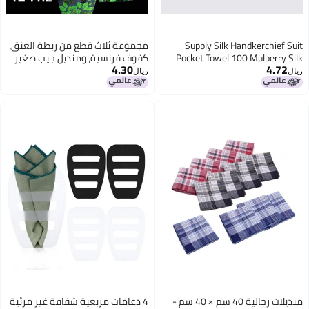
Supply Silk Handkerchief Suit
مجموعة ثلاث قطع من ربطة العنق،
Pocket Towel 100 Mulberry Silk
كفوف فرنسية، ومنديل جيب صغير
4.30
4.72
Small Handkerchief Multi-Color
للرجال مصنوعة من قماش جاكار
ريال
ريال
Optional
عالي الكثافة من خيوط البوليستر
منديلات رجالية 40 سم × 40 سم -
4 دعامات مربعية شفافة غير مرئية