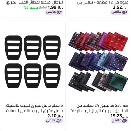
عبوة من 12 قطعة - تنعش كل
للرجال، منظم لفطائر الجيب المربع،
1.99
2.52
غسلة - منديل جيب - مع طلاء مقاوم
2.10
خصم 5%
ملحقات للرجال، للسترات، الأطقم
ريال
ريال
للبقع - منديل قابل لإعادة الاستخدام
والجاكيتس / أسود وشفاف
للأحداث الرسمية والزواج والاستخدام
اليومي
Satinior ساتينيور 24 قطعة من
6 قطع حامل مفرق للجيب بلاستيك
المناديل الجيبية للرجال لجيب البدلة
حامل مفرق للجيب عالمي للحفلات
2.10
19.25
مناديل ناعمة ملونة متنوعة للرجال
الأعمال والعراس والمناسبات
ريال
ريال
لحفلات الزفاف (أسلوب أنيق)