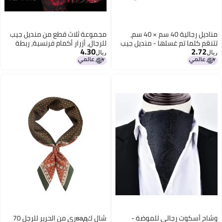
مناديل رجالية 40 سم × 40 سم،
مجموعة ثلاث قطع من منديل جيب
تتنعّم كلما تم غسلها - منديل جيب
للرجال، أزرار أكمام فرنسية، ربطة
4.30
2.72
بمعالجة مقاومة للبقع، قابل لإعادة
عنق، مصنوعة من قماش جاكار
ريال
ريال
الاستخدام للأحداث الرسمية والأعياد
عالي الكثافة من خيوط البوليستر
اليومية
وشاح أسكوت رجالي للموضة -
شال كвадري من الحرير للرجل 70