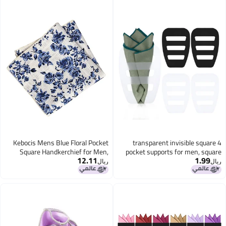
Kebocis Mens Blue Floral Pocket
4 transparent invisible square
Square Handkerchief for Men,
pocket supports for men, square
12.11
1.99
White
pocket scarf organizer, accessories
ريال
ريال
for men, vests, suits and
jackets/Black and Transparent