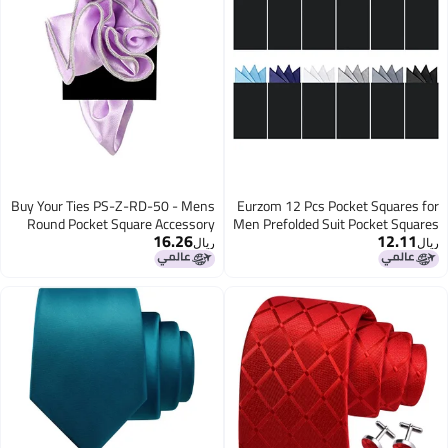
Buy Your Ties PS-Z-RD-50 - Mens
Eurzom 12 Pcs Pocket Squares for
Round Pocket Square Accessory
Men Prefolded Suit Pocket Squares
16.26
12.11
on Card Masculine Polyester
ريال
ريال
Handkerchief Suit Accessories
(Solid Color,Classic Style)