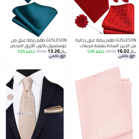
GUSLESON طقم ربطة عنق رجالية
GUSLESON طقم ربطة عنق من
من الحرير السادة بنقشة مربعات
غوسلسون باللون الأزرق المخضر
13.26
16.02
25.06
خصم 36%
حمراء من GUSLESON، مناسب
20.64
خصم 35%
للرجال، طقم ربطة عنق ومنديل جيب
ريال
ريال
لحفلات الزفاف والمناسبات الرسمية
رسمي من مزيج الحرير لحفلات
(6104-16).
الزفاف (6110-40)