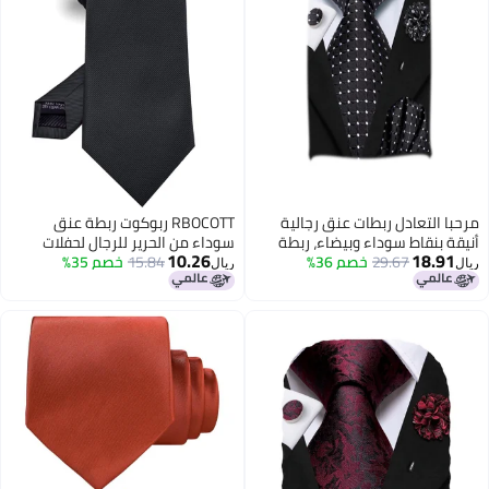
مرحبا التعادل ربطات عنق رجالية
RBOCOTT ربوكوت ربطة عنق
أنيقة بنقاط سوداء وبيضاء، ربطة
سوداء من الحرير للرجال لحفلات
10.26
18.91
29.67
خصم 36%
عنق كلاسيكية منسوجة مع دبوس
15.84
خصم 35%
الزفاف الرسمية (أسود)
ريال
ريال
طية صدر السترة، منديل جيب، أزرار
أكمام، طقم مناسب للمناسبات
الرسمية وحفلات الزفاف