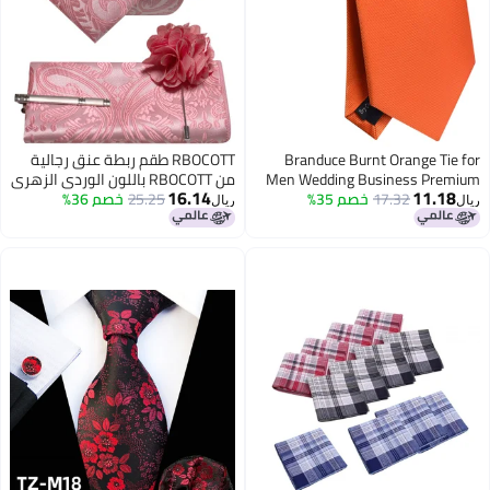
Branduce Burnt Orange Tie for
RBOCOTT طقم ربطة عنق رجالية
Men Wedding Business Premium
من RBOCOTT باللون الوردي الزهري
16.14
11.18
17.32
خصم 35%
Silk 63'' Extra Long Necktie (TA10-
25.25
خصم 36%
بنقشة بيزلي، مع منديل جيب
ريال
ريال
37)
ودبوس طية صدر السترة ومشبك
ربطة عنق، مناسب للأعمال، 4 قطع
(27)