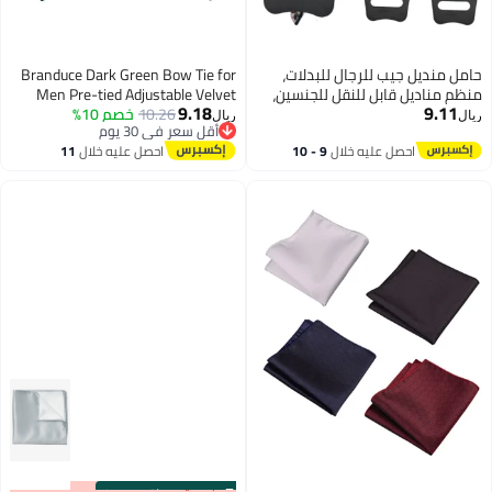
حامل منديل جيب للرجال للبدلات،
Branduce Dark Green Bow Tie for
منظم مناديل قابل للنقل للجنسين،
Men Pre-tied Adjustable Velvet
9.18
9.11
يحافظ على ترتيب مناديل الجيب في
10.26
خصم 10%
Emerald Green Bowties for
ريال
ريال
أقل سعر في 30 يوم
مكانها للارتداء اليومي الرسمي
Wedding Party (BB13-21)
أقل سعر في 30 يوم
احصل عليه خلال
9 - 10
احصل عليه خلال
11
وحفلات الزفاف والعمل
اغسطس
اغسطس