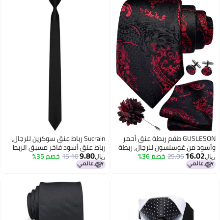
وذهبي مزين بالزهور، مقاس كبير
جدًا (XL).
GUSLESON طقم ربطة عنق أحمر
Sucrain رباط عنق سوكرين للرجال،
وأسود من غوسلسون للرجال، ربطة
رباط عنق أسود فاخر مسبق الربط
9.80
16.02
25.06
خصم 36%
عنق حريرية بنقشة بيزلي، منديل
15.10
خصم 35%
بطول 20 بوصة لحفلات الزفاف،
ريال
ريال
جيب، أزرار أكمام، ودبوس طية صدر
المكتب، التخرج، الزي المدرسي
السترة، طقم بروش لحفلات الزفاف
(6114-09)