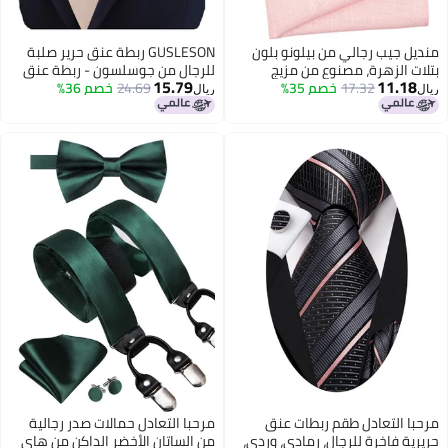
منديل جيب رجالي من بيلونو بلون
GUSLESON ربطة عنق حرير صلبة
بتلات الزهرة، مصنوع من مزيج
للرجال من جوسلسون - ربطة عنق
15.79
11.18
القطن والكتان
17.32
خصم 35%
24.69
خصم 36%
شامبانيا للرجال مع مشبك جيب
ريال
ريال
ومربعات جيب وأزرار أكمام (6101-
10)
مرحبا التعادل طقم ربطات عنق
مرحبا التعادل حمالات صدر رجالية
حريرية فاخرة للرجال، رمادي، وردي،
من الساتان الأخضر الداكن من هاي