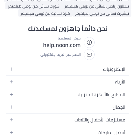
رياضي نسائي من تومي هيلفيغر
شورت نسائي من تومي هيلفيغر
 نسائي من تومي هيلفيغر
كنزة نسائية من تومي هيلفيغر
نحن دائماً جاهزون لمساعدتك
مركز المساعدة
help.noon.com
الدعم عبر البريد الإلكتروني
ترونيات
لات
ء
لت
 نسائية
بخ والأجهزة المنزلية
توبات
 رجالية
م
زة المنزلية
ال
البنات
 البيت
يرات
ور
الأولاد
زمات الأطفال والألعاب
بخ والسفرة
زيونات
اج
عات
اضات
 وتحسين المنزل
اعات
 الماركات