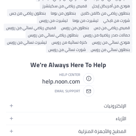
هودي من أمريكان إيجل
قميص رياضي من سكيتشرز
بنطلون رياضي من كالفن كلاين
بنطلون من بوما
بنطلون رياضي من جس
شورت من نايكي
تيشيرت من بوما
تيشيرت من رويس
قميص رياضي من جس
بنطلون من رويس
قميص رياضي نسائي من رويس
حمالات صدر رياضية من رويس
بنطلون رياضي نسائي من رويس
هودي نسائي من رويس
كنزة نسائية من رويس
تيشيرت نسائي من رويس
بنطلون نسائي من رويس
شورت نسائي من رويس
We're Always Here To Help
HELP CENTER
help.noon.com
EMAIL SUPPORT
الإلكترونيات
الجوالات
الأزياء
التابلت
أزياء نسائية
المطبخ والأجهزة المنزلية
اللابتوبات