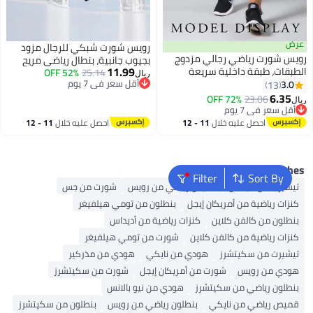
رض
رويس شورت شبكي للرجال مزود
يس شورت رياضي رجالي مزدوج
بجيوب جانبية، بنطال رياضي مريح
11.99
طبقات، طبقة داخلية سريعة
25.14
52% OFF
بقصة مستقيمة للرجال، شورت
ريال
جفاف وجيدة التهوية، خفيف الوزن،
أقل سعر في 7 يوم
3.0
13
سادة مزود برباط قابل للتعديل وحزام
أقل سعر في 7 يوم
ام خصر مطاطي قابل للتمدد في
6.35
خصر مطاطي، مناسب لأنماط الحياة
72% OFF
23.06
ال
بعة اتجاهات مع جيب، مثالي
أقل سعر في 7 يوم
النشطة والمناسبات غير الرسمية
أقل سعر في 7 يوم
تدريب في الصالة الرياضية، والجري
احصل عليه خلال
11 - 12
احصل عليه خلال
11 - 12
 الصيف، والارتداء اليومي
اغسطس
اغسطس
رياضة، أسود
Popular Searche
Filter
Sort By
تيشيرت من أديداس
قميص رياضي من رويس
شورت من جس
كنزات رياضية من أمريكان إيجل
بنطلون من تومي هيلفيغر
بنطلون من كالفن كلاين
كنزات رياضية من أديداس
كنزات رياضية من كالفن كلاين
شورت من تومي هيلفيغر
تيشيرت من سكيتشرز
هودي من نايكي
هودي من مذركير
هودي من رويس
شورت من أمريكان إيجل
شورت من سكيتشرز
بنطلون رياضي من سكيتشرز
هودي من نيو بالانس
قميص رياضي من نايكي
بنطلون رياضي من رويس
بنطلون من سكيتشرز