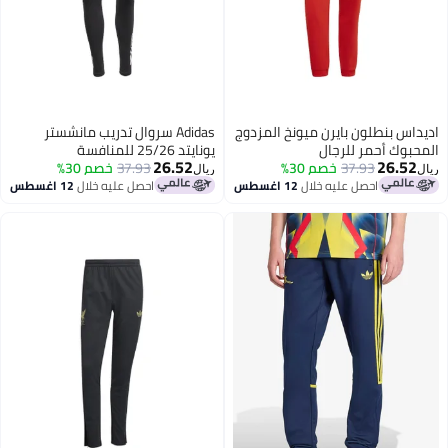
داس بنطلون بايرن ميونخ المزدوج
Adidas سروال تدريب مانشستر
حبوك أحمر للرجال
يونايتد 25/26 للمنافسة
26.52
26.52
37.93
خصم 30%
37.93
خصم 30%
ريال
احصل عليه خلال
12 اغسطس
احصل عليه خلال
12 اغسطس