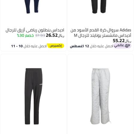
Adidas سروال كرة القدم الأسود من
اديداس بنطلون رياضي أزرق للرجال
26.52
اس مانشستر يونايتد للرجال M
37.93
خصم 30%
ريال
55.22
احصل عليه خلال
12 اغسطس
احصل عليه خلال
10 - 11
اغسطس