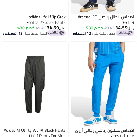
اديداس بنطال رياضي Arsenal FC
adidas Lfc Lf Tp Grey
Football/Soccer Pants
LFS
34.59
34.59
49.46
خصم 30%
49.46
خصم 30%
ريال
احصل عليه خلال
12 اغسطس
احصل عليه خلال
12 اغسطس
داس بنطلون رياضي رجالي أزرق
Adidas M Utility Wv Pt Black Pants
ريل آيكون
(1/1) Pants For Men