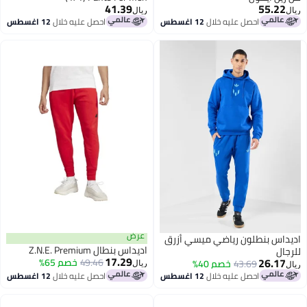
41.39
55.22
ريال
احصل عليه خلال
12 اغسطس
احصل عليه خلال
12 اغسطس
عرض
داس بنطلون رياضي ميسي أزرق
اديداس بنطال Z.N.E. Premium
جال
17.29
26.17
49.46
خصم 65%
43.69
خصم 40%
ريال
احصل عليه خلال
12 اغسطس
احصل عليه خلال
12 اغسطس