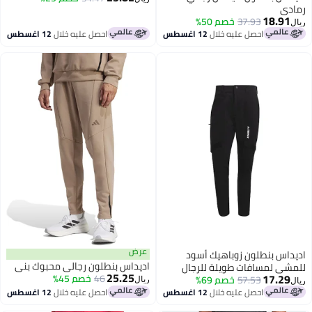
دي
18.91
37.93
خصم 50%
احصل عليه خلال
12 اغسطس
احصل عليه خلال
12 اغسطس
عرض
داس بنطلون زوباهيك أسود
اديداس بنطلون رجالي محبوك بني
شي لمسافات طويلة للرجال
25.25
17.29
46
خصم 45%
اس
57.53
خصم 69%
ريال
احصل عليه خلال
12 اغسطس
احصل عليه خلال
12 اغسطس