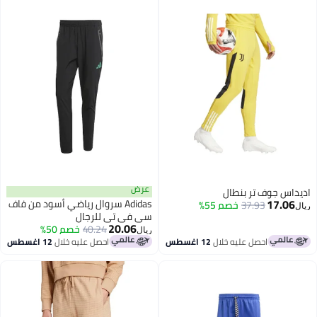
عرض
داس جوف تر بنطال
17.06
Adidas سروال رياضي أسود من فاف
37.93
خصم 55%
سي في تي للرجال
20.06
40.24
خصم 50%
ريال
احصل عليه خلال
12 اغسطس
احصل عليه خلال
12 اغسطس