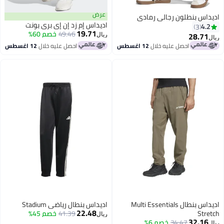
عرض
داس بنطلون رجالي رمادي
اديداس إم زد إن إي بري بونت
4.2
3
19.71
49.46
خصم 60%
28.71
ريال
احصل عليه خلال
12 اغسطس
احصل عليه خلال
12 اغسطس
اديداس بنطال Multi Essentials
اديداس بنطال رياضي Stadium
22.48
Stre
41.39
خصم 45%
ريال
32.16
34.47
خصم 6%