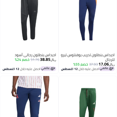
داس بنطلون تدريب يوفنتوس تيرو
اديداس بنطلون رجالي أسود
38.85
جال
51.76
خصم 24%
ريال
17.06
37.93
خصم 55%
احصل عليه خلال
12 اغسطس
احصل عليه خلال
12 اغسطس