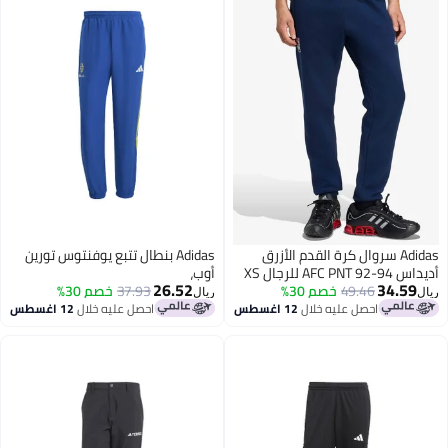
Adidas سروال كرة القدم الأزرق
Adidas بنطال تتبع يوفنتوس تورين
AFC PNT  للرجال XS
أوب،
26.52
34.59
49.46
خصم 30%
37.93
خصم 30%
ريال
احصل عليه خلال
12 اغسطس
احصل عليه خلال
12 اغسطس