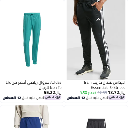
اديداس بنطال تدريب Train
Adidas سروال رياضي أخضر من Lfc
Essentials 3-Stri
Icon Tp للرجال
55.22
13.72
27.55
خصم 50%
ريال
احصل عليه خلال
12 اغسطس
احصل عليه خلال
12 اغسطس