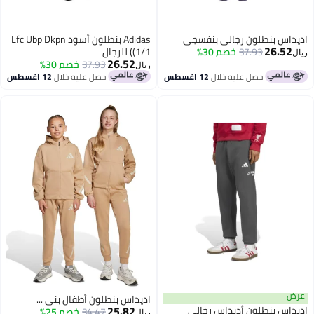
داس بنطلون رجالي بنفسجي
Adidas بنطلون أسود Lfc Ubp Dkpn
26.52
37.93
خصم 30%
(1/1) للرجال
26.52
37.93
خصم 30%
ريال
احصل عليه خلال
12 اغسطس
احصل عليه خلال
12 اغسطس
ض
اديداس بنطلون أطفال بني ...
25.82
داس بنطلون أديداس رجالي
34.47
خصم 25%
ريال