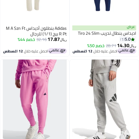
ض
Adidas بنطلون أديداس M A Szn Ft
س بنطال تدريب Tiro 24 Slim
R Pt بيج (1/1) للرجال
17.87
5.0
1
32.16
خصم 44%
ريال
14.30
28.71
خصم 50%
احصل عليه خلال
12 اغسطس
احصل عليه خلال
12 اغسطس