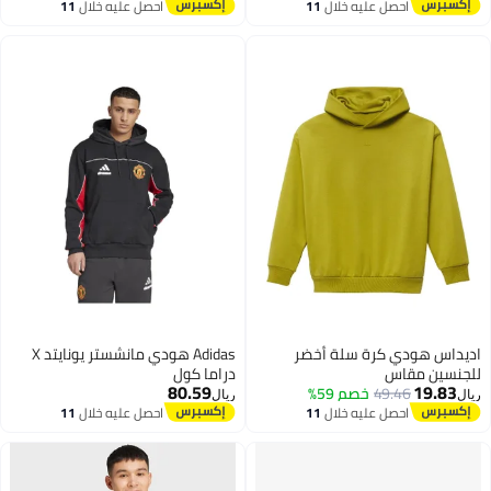
احصل عليه خلال
11
احصل عليه خلال
11
اغسطس
اغسطس
يداس هودي كرة سلة أخضر
Adidas هودي مانشستر يونايتد X
جنسين مقاس
دراما كول
80.59
19.83
49.46
خصم 59%
ل
ريال
احصل عليه خلال
11
احصل عليه خلال
11
اغسطس
اغسطس