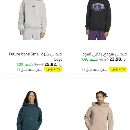
يداس هودي رجالي أسود
اديداس كنزة Future Icons Small
23.98
40.24
خصم 40%
Logo
ل
25.82
34.47
خصم 25%
ريال
احصل عليه خلال
11
احصل عليه خلال
11
اغسطس
اغسطس