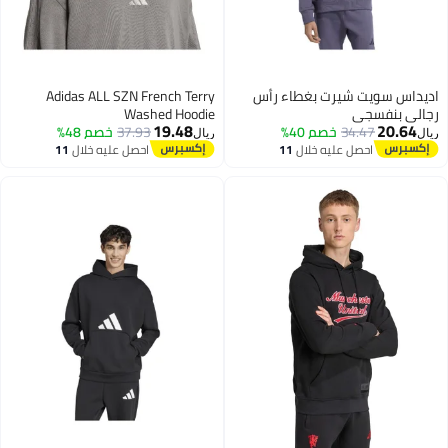
يداس سويت شيرت بغطاء رأس
Adidas ALL SZN French Terry
الي بنفسجي
Washed Hoodie
19.48
20.64
34.47
خصم 40%
37.93
خصم 48%
ل
ريال
احصل عليه خلال
11
احصل عليه خلال
11
اغسطس
اغسطس