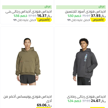
ض
عرض
يداس هودي أسود للجنسين
اديداس هودي أديداس رجالي بني
16.37
37.93
75.97
خصم 50%
37.93
خصم 56%
ل
ريال
احصل عليه خلال
11
احصل عليه خلال
11
اغسطس
اغسطس
يداس هودي رجالي رمادي
اديداس هودي يونيسكس أخضر من
24.67
37.93
خصم 34%
أدي
ل
69.06
ريال