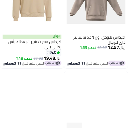
عرض
اديداس هودي اول SZN فالنتاينز
اديداس سويت شيرت بغطاء رأس
 للرجال
12.57
رجالي بني
34.47
خصم 63%
ل
4.0
1
19.48
37.93
خصم 48%
ريال
احصل عليه خلال
11 اغسطس
احصل عليه خلال
11 اغسطس