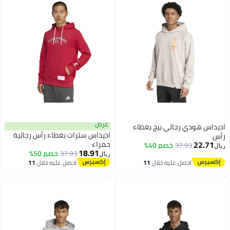
عرض
داس هودي رجالي بيج بغطاء
اديداس سترات بغطاء رأس رجالية
س
22.71
حمراء
37.93
خصم 40%
ل
18.91
37.93
خصم 50%
ريال
احصل عليه خلال
11
احصل عليه خلال
11
اغسطس
اغسطس