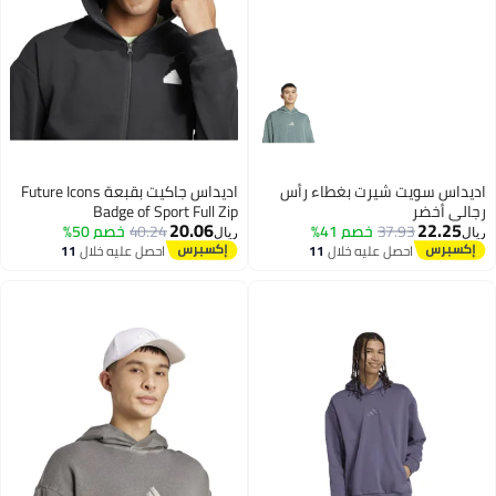
يداس سويت شيرت بغطاء رأس
اديداس جاكيت بقبعة Future Icons
لي أخضر
Badge of Sport Full Zip
20.06
22.25
37.93
خصم 41%
40.24
خصم 50%
ل
ريال
احصل عليه خلال
11
احصل عليه خلال
11
اغسطس
اغسطس