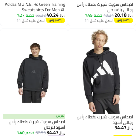
يداس سويت شيرت بغطاء رأس
Adidas M Z.N.E. Hd Green Training
الي بنفسجي
Sweatshirts For Men XL
40.24
20.18
40.24
خصم 49%
55.22
خصم 27%
ل
ريال
احصل عليه خلال
11
احصل عليه خلال
11
اغسطس
اغسطس
عرض
يداس سويت شيرت بغطاء رأس
اديداس سويت شيرت بغطاء رأس
لي أسود
34.47
أسود للرجال
ل
34.47
57.53
خصم 40%
ريال