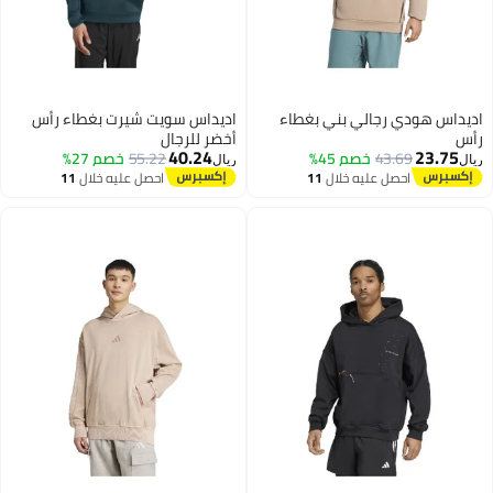
داس هودي رجالي بني بغطاء
اديداس سويت شيرت بغطاء رأس
س
أخضر للرجال
40.24
23.75
43.69
خصم 45%
55.22
خصم 27%
ل
ريال
احصل عليه خلال
11
احصل عليه خلال
11
اغسطس
اغسطس