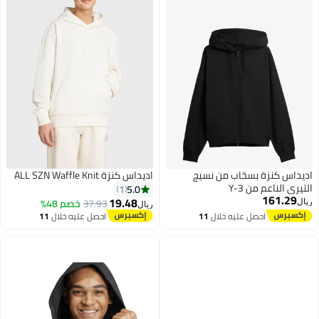
داس كنزة بسحّاب من نسيج
اديداس كنزة ALL SZN Waffle Knit
يري الناعم من Y-3
5.0
1
161.29
19.48
37.93
خصم 48%
ل
ريال
احصل عليه خلال
11
احصل عليه خلال
11
اغسطس
اغسطس