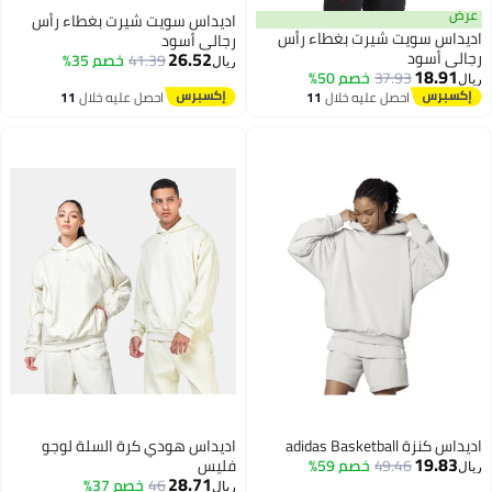
ض
اديداس سويت شيرت بغطاء رأس
يداس سويت شيرت بغطاء رأس
رجالي أسود
26.52
لي أسود
41.39
خصم 35%
ريال
18.91
37.93
خصم 50%
ل
احصل عليه خلال
11
احصل عليه خلال
11
اغسطس
اغسطس
 كنزة adidas Basketball
اديداس هودي كرة السلة لوجو
19.83
49.46
خصم 59%
فليس
ل
28.71
46
خصم 37%
ريال