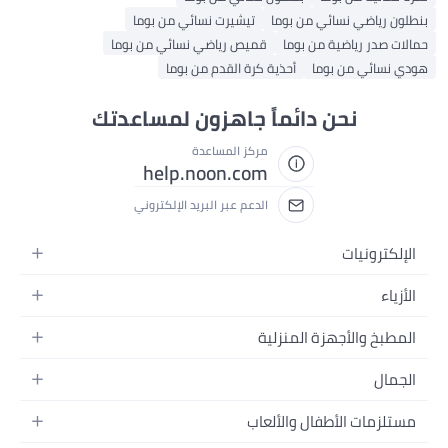
ون رياضي نسائي من بوما
تيشيرت نسائي من بوما
ات صدر رياضية من بوما
قميص رياضي نسائي من بوما
 نسائي من بوما
أحذية كرة القدم من بوما
نحن دائماً جاهزون لمساعدتك
مركز المساعدة
help.noon.com
الدعم عبر البريد الإلكتروني
إلكترونيات
جوالات
أزياء
تابلت
ياء نسائية
مطبخ والأجهزة المنزلية
لابتوبات
ياء رجالية
حمام
أجهزة المنزلية
جمال
ياء البنات
كور البيت
كاميرات
عطور
ياء الأولاد
تلزمات الأطفال والألعاب
مطبخ والسفرة
تلفزيونات
مكياج
ساعات