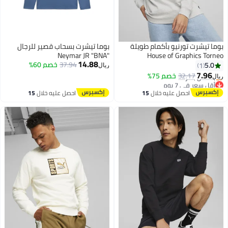
يشرت تورنيو بأكمام طويلة
بوما تيشرت بسحاب قصير للرجال
"Neymar JR "BNA
House of Graphics T
14.88
37.94
خصم 60%
1
ريال
7.
32.17
خصم 75%
سعر في 7 يوم
لّص بسرعة
احصل عليه خلال
15
احصل عليه خلال
15
سعر في 7 يوم
اغسطس
اغسطس