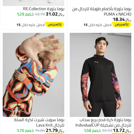
لوزة بأكمام طويلة للرجال من
بوما بلوزة RE:Collection
31.02
PUMA x 
43.70
خصم 29%
ريال
18.
احصل عليه خلال
15
احصل عليه خلال
15
اغسطس
اغسطس
لوزة كرة قدم بربع سحاب
بوما سويت شيرت لكرة السلة
 تشكيلة IndividualCUP
للرجال Lava Knit
21.79
13.
33.33
خصم 58%
74.84
خصم 70%
ريال