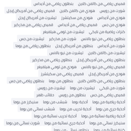
 رياضي من كالفن كلاين
بنطلون رياضي من أديداس
ت من رويس
هودي من كالفن كلاين
قميص رياضي من أمريكان إيجل
ي من أديداس
هودي من سكيتشرز
تيشيرت من أمريكان إيجل
ي من جس
قميص رياضي من أديداس
قميص رياضي من مذركير
ت رياضية من نايكي
تيشيرت من تومي هيلفيغر
ون رياضي من نيو بالانس
شورت من مذركير
تيشيرت من جس
ت من أديداس
بنطلون من أمريكان إيجل
بنطلون رياضي من بوما
رت من كالفن كلاين
تيشيرت من نيو بالانس
ون رياضي من أمريكان إيجل
بنطلون رياضي من مذركير
 رياضي من نيو بالانس
هودي من تومي هيلفيغر
 من أمريكان إيجل
قميص رياضي من سكيتشرز
ون رياضي من كالفن كلاين
بنطلون من بوما
بنطلون رياضي من جس
ت من نايكي
تيشيرت من بوما
تيشيرت من رويس
ص رياضي من جس
بنطلون من رويس
حقائب ظهر
ة رياضية من بوما
أحذية بوما
شبشب من بوما
سنيكرز من بوما
ة جري من بوما
أحذية تدريب من بوما
شبشب نسائي من بوما
ة رياضية نسائية من بوما
أحذية تدريب نسائية من بوما
رز نسائي من بوما
أحذية جري نسائية من بوما
شورت نسائي من بوما
 نسائية من بوما
بنطلون نسائي من بوما