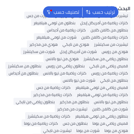
ث الشائع
ترتيب حسب
تصنيف حسب
رت من أديداس
قميص رياضي من رويس
شورت من جس
ت رياضية من أمريكان إيجل
بنطلون من تومي هيلفيغر
ون من كالفن كلاين
كنزات رياضية من أديداس
ت رياضية من كالفن كلاين
شورت من تومي هيلفيغر
يرت من سكيتشرز
هودي من نايكي
هودي من مذركير
ي من رويس
شورت من أمريكان إيجل
شورت من سكيتشرز
ون رياضي من سكيتشرز
هودي من نيو بالانس
ص رياضي من نايكي
بنطلون رياضي من رويس
بنطلون من سكيتشرز
ت رياضية من رويس
كنزات رياضية من نيو بالانس
بنطلون من أديداس
ون من نايكي
شورت من نيو بالانس
ص رياضي من تومي هيلفيغر
كنزات رياضية من جس
ت رياضية من تومي هيلفيغر
كنزات رياضية من مذركير
ون من نيو بالانس
بنطلون من مذركير
بنطلون رياضي من نايكي
 من كالفن كلاين
تيشيرت من مذركير
ون رياضي من تومي هيلفيغر
كنزات رياضية من سكيتشرز
 رياضي من بوما
بنطلون من جس
كنزات رياضية من بوما
 من بوما
شورت من بوما
تيشيرت من نايكي