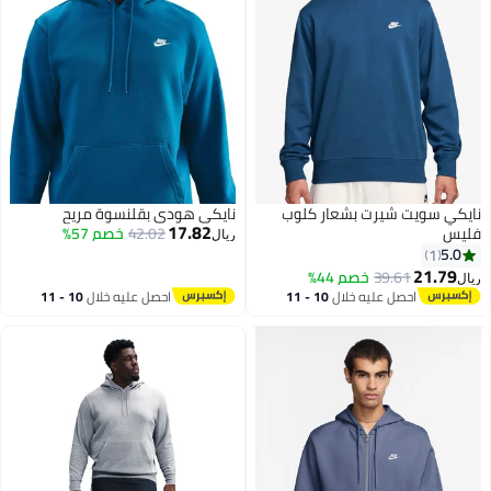
نايكي سويت شيرت بشعار كلوب
نايكي هودي بقلنسوة مريح
17.82
فليس
42.02
خصم 57%
ريال
5.0
1
21.79
39.61
خصم 44%
ريال
10
احصل عليه خلال
10 - 11
احصل عليه خلال
10 - 11
اغسطس
اغسطس