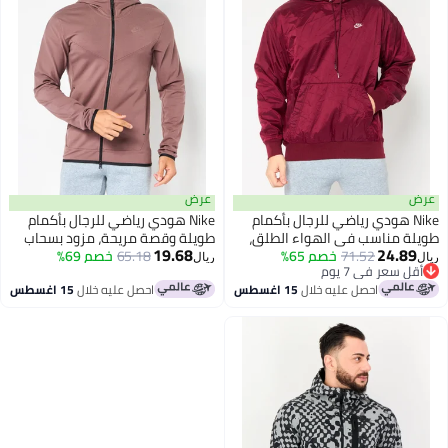
عرض
عرض
Nike هودي رياضي للرجال بأكمام
Nike هودي رياضي للرجال بأكمام
طويلة مناسب في الهواء الطلق،
طويلة وقصة مريحة، مزود بسحاب
19.68
24.89
مارون
71.52
خصم 65%
كامل، لون موف
65.18
خصم 69%
ريال
ريال
أقل سعر في 7 يوم
أقل سعر في 7 يوم
احصل عليه خلال
15 اغسطس
احصل عليه خلال
15 اغسطس