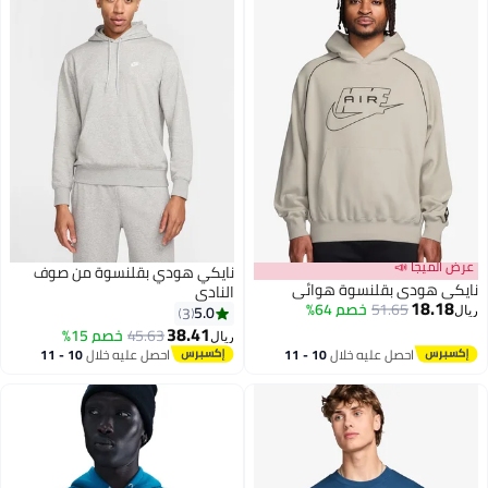
عرض الميجا 📣
نايكي هودي بقلنسوة من صوف
نايكي هودي بقلنسوة هوائي
النادي
18.18
51.65
خصم 64%
5.0
3
ريال
38.41
45.63
خصم 15%
ريال
10
2
احصل عليه خلال
10 - 11
احصل عليه خلال
10 - 11
اغسطس
اغسطس