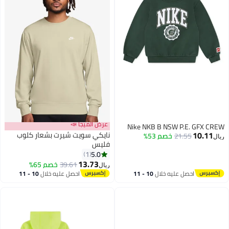
عرض الميجا 📣
Nike NKB B NSW P.E. GFX CREW
10.11
نايكي سويت شيرت بشعار كلوب
21.55
خصم 53%
ريال
فليس
5.0
1
10
13.73
39.61
خصم 65%
ريال
احصل عليه خلال
10 - 11
احصل عليه خلال
10 - 11
اغسطس
اغسطس