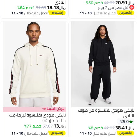
20.91
النادي
42.02
خصم 50%
ريال
18.18
أقل سعر في 7 يوم
51.65
خصم 64%
ريال
أقل سعر في 7 يوم
احصل عليه خلال
10 - 11
احصل عليه خلال
10 - 11
اغسطس
اغسطس
عرض الميجا 📣
نايكي هودي بقلنسوة من صوف
نايكي هودي بقلنسوة ثيرما-فِت
النادي
ستاندرد إيشو
5.0
3
13
57.67
خصم 77%
38.41
42.02
خصم 8%
ريال
ريال
10
احصل عليه خلال
10 - 11
احصل عليه خلال
10 - 11