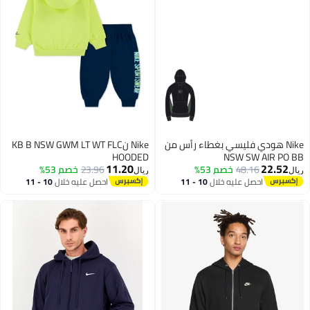
Nike هودي فليسي بغطاء رأس من
Nike نKB B NSW GWM LT WT FLC
HOODED
NSW SW AIR PO BB
11.20
22.52
48.16
خصم 53%
23.96
خصم 53%
ريال
ريال
احصل عليه خلال
10 - 11
احصل عليه خلال
10 - 11
اغسطس
اغسطس