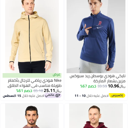
عرض
نايكي هودي بوسطن ريد سبوكس
Nike هودي رياضي للرجال بأكمام
مزين بشعار الماركة
10.96
طويلة مناسب في الهواء الطلق،
33.59
خصم 67%
ريال
25.11
بيج
65.18
خصم 61%
ريال
احصل عليه خلال
10 - 11
احصل عليه خلال
15 اغسطس
اغسطس