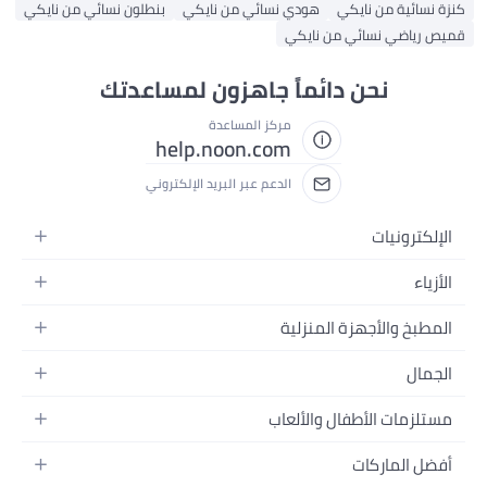
كنزة نسائية من نايكي
هودي نسائي من نايكي
بنطلون نسائي من نايكي
قميص رياضي نسائي من نايكي
نحن دائماً جاهزون لمساعدتك
مركز المساعدة
help.noon.com
الدعم عبر البريد الإلكتروني
الإلكترونيات
الجوالات
الأزياء
التابلت
أزياء نسائية
المطبخ والأجهزة المنزلية
اللابتوبات
أزياء رجالية
الحمام
الأجهزة المنزلية
الجمال
أزياء البنات
ديكور البيت
الكاميرات
العطور
أزياء الأولاد
مستلزمات الأطفال والألعاب
المطبخ والسفرة
التلفزيونات
المكياج
الساعات
الحفاضات
أدوات وتحسين المنزل
السماعات
أفضل الماركات
العناية بالشعر
المجوهرات