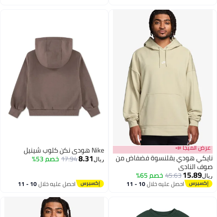
اغسطس
اغسطس
عرض الميجا 📣
Nike هودي نكن كلوب شينيل
8.31
نايكي هودي بقلنسوة فضفاض من
17.94
خصم 53%
ريال
صوف النادي
15.89
45.63
خصم 65%
ريال
3
احصل عليه خلال
10 - 11
احصل عليه خلال
10 - 11
اغسطس
اغسطس