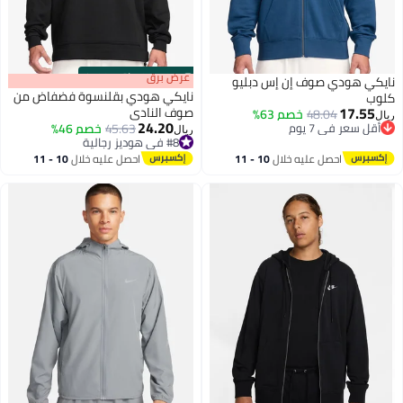
s
00
:
m
عرض برق
00
·
باقي 100%
نايكي هودي صوف إن إس دبليو
نايكي هودي بقلنسوة فضفاض من
كلوب
17.55
صوف النادي
48.04
خصم 63%
ريال
24.20
أقل سعر في 7 يوم
45.63
خصم 46%
ريال
3
2
أقل سعر في 7 يوم
#8 في هوديز رجالية
#8 في هوديز رجالية
احصل عليه خلال
10 - 11
احصل عليه خلال
10 - 11
اغسطس
اغسطس