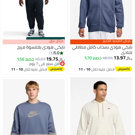
عرض التجديد الكبير
s
00
:
m
عرض برق
00
·
باقي 100%
نايكي هودي بسحاب كامل مطاطي
نايكي هودي بقلنسوة مريح
للنادي
5.0
1
13.97
48.04
خصم 70%
19.75
45.63
خصم 56%
ريال
ريال
أقل سعر في 7 يوم
أقل سعر في 7 يوم
احصل عليه خلال
10 - 11
احصل عليه خلال
10 - 11
اغسطس
اغسطس