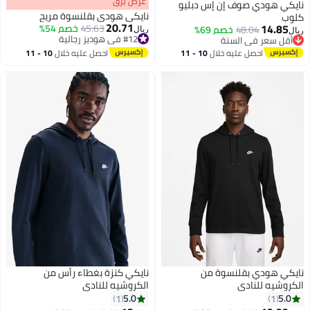
s
00
:
m
عرض برق
00
·
باقي 100%
نايكي هودي صوف إن إس دبليو
نايكي هودي بقلنسوة مريح
كلوب
20.71
14.85
45.63
خصم 54%
48.04
خصم 69%
ريال
ريال
#12 في هوديز رجالية
أقل سعر في السنة
2
#12 في هوديز رجالية
أقل سعر في السنة
احصل عليه خلال
10 - 11
احصل عليه خلال
10 - 11
اغسطس
اغسطس
نايكي هودي بقلنسوة من
نايكي كنزة بغطاء رأس من
الكروشيه للنادي
الكروشيه للنادي
5.0
5.0
1
1