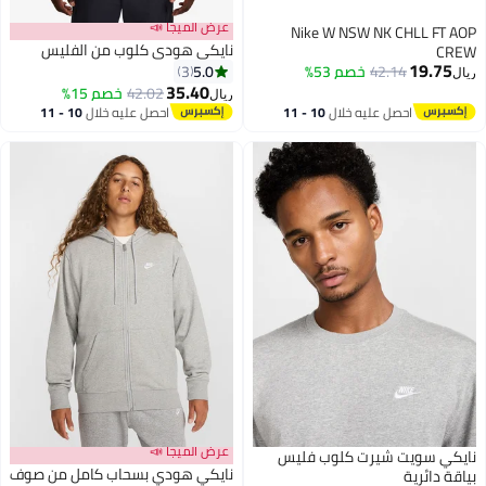
عرض الميجا 📣
Nike W NSW NK CHLL FT AOP
نايكي هودي كلوب من الفليس
CREW
19.75
5.0
42.14
خصم 53%
3
ريال
35.40
42.02
خصم 15%
ريال
احصل عليه خلال
10 - 11
احصل عليه خلال
10 - 11
اغسطس
اغسطس
عرض الميجا 📣
نايكي سويت شيرت كلوب فليس
نايكي هودي بسحاب كامل من صوف
بياقة دائرية