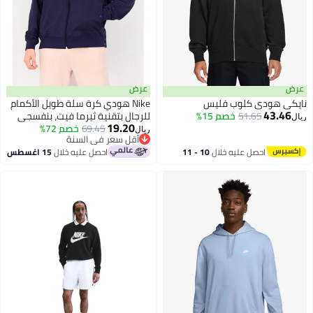
عرض
عرض
نايكي هودي كلوب فليس
Nike هودي كرة سلة طويل الأكمام
43.46
51.65
خصم 15%
للرجال بتقنية ثيرما فيت، بنفسجي
ريال
19.20
69.45
أقل سعر في السنة
خصم 72%
ريال
باقي 1 وحدات في المخزون
أقل سعر في السنة
احصل عليه خلال
10 - 11
احصل عليه خلال
15 اغسطس
اغسطس