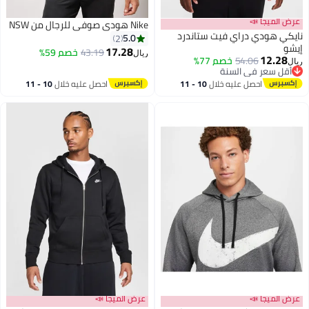
عرض الميجا 📣
Nike هودي صوفي للرجال من NSW
نايكي هودي دراي فيت ستاندرد
5.0
2
إيشو
17.28
43.19
خصم 59%
ريال
12.28
54.06
خصم 77%
ريال
أقل سعر في السنة
أقل سعر في السنة
احصل عليه خلال
10 - 11
احصل عليه خلال
10 - 11
اغسطس
اغسطس
عرض الميجا 📣
عرض الميجا 📣