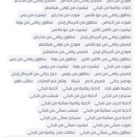
هودي من جس
قميص رياضي من أديداس
قميص رياضي من مذركير
كنزات رياضية من نايكي
تيشيرت من تومي هيلفيغر
بنطلون رياضي من نيو بالانس
شورت من مذركير
تيشيرت من جس
شورت من أديداس
بنطلون من أمريكان إيجل
بنطلون رياضي من بوما
تيشيرت من كالفن كلاين
تيشيرت من نيو بالانس
بنطلون رياضي من أمريكان إيجل
بنطلون رياضي من مذركير
قميص رياضي من نيو بالانس
هودي من تومي هيلفيغر
هودي من أمريكان إيجل
قميص رياضي من سكيتشرز
بنطلون رياضي من كالفن كلاين
بنطلون من بوما
بنطلون رياضي من جس
شورت من نايكي
تيشيرت من بوما
تيشيرت من رويس
قميص رياضي من جس
بنطلون من رويس
جينز رجالي من أمريكان إيجل
بوكسر رجالي
قميص اخضر
شيلة
وشاح علم الامارات
حقائب ظهر
حقيبة ظهر نايك
أحذية رياضية من نايكي
أحذية نايكي
سنيكرز من نايكي
أحذية جري من نايكي
شبشب من نايكي
أحذية تدريب من نايكي
أحذية رياضية نسائية من نايكي
أحذية تدريب نسائية من نايكي
شبشب نسائي من نايكي
أحذية جري نسائية من نايكي
سنيكرز نسائي من نايكي
شورت نسائي من نايكي
تيشيرت نسائي من نايكي
بنطلون رياضي نسائي من نايكي
حمالات صدر رياضية من نايكي