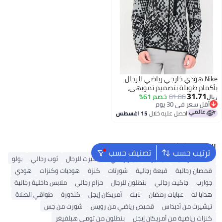
Nike هودي خارجي رياضي للرجال
بأكمام طويلة بتصميم تمويهي،
31.71
متعدد الألوان
81.88
خصم 61%
ريال
أقل سعر في 30 يوم
أقل سعر في 30 يوم
احصل عليه خلال
15 اغسطس
البحث الشائع
ترتيب حسب
تصنيف حسب
محفظة رجالية
تيشيرت
جينز رجالي
تيشيرت للرجال
ثوب رجالي
بولو
قمصان رجالية
قبعة رجالية
شورتات
كنزة
هوديات وكنزات
هودي
جوارب
جاكيت رجالي
بنطلون للرجال
حزام رجالي
ملابس داخلية رجالية
هدايا له
عبايات رمضان
نايك
أمريكان إيجل
كندورة
طواقي الصلاة
تيشيرت من أديداس
قميص رياضي من رويس
شورت من جس
كنزات رياضية من أمريكان إيجل
بنطلون من تومي هيلفيغر