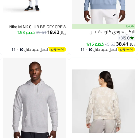
عرض
Nike M NK CLUB BB GFX CREW
18.42
نايكي هودي كلوب فليس
39.61
خصم 53%
ريال
5.0
3
38.41
45.63
خصم 15%
ريال
احصل عليه خلال
10 - 11
احصل عليه خلال
10 - 11
اغسطس
اغسطس