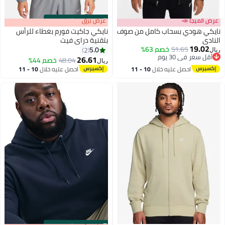
عرض الميجا 📣
s
00
:
m
عرض برق
00
·
باقي 100%
نايكي هودي بسحاب كامل من صوف
نايكي جاكيت فورم بغطاء للرأس
النادي
بتقنية دراي فيت
19.02
51.65
خصم 63%
5.0
2
ريال
أقل سعر في 30 يوم
26.61
48.04
خصم 44%
ريال
أقل سعر في 30 يوم
احصل عليه خلال
10 - 11
احصل عليه خلال
10 - 11
اغسطس
اغسطس