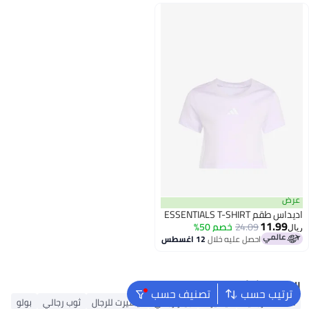
عرض
اديداس طقم ESSENTIALS T-SHIRT
11.99
24.09
خصم 50%
ريال
احصل عليه خلال
12 اغسطس
البحث الشائع
ترتيب حسب
تصنيف حسب
محفظة رجالية
تيشيرت
جينز رجالي
تيشيرت للرجال
ثوب رجالي
بولو