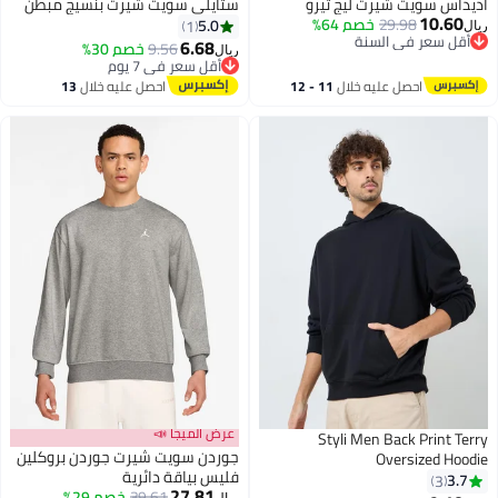
اديداس سويت شيرت ليج تيرو
ستايلي سويت شيرت بنسيج مبطن
10.60
29.98
خصم 64%
5.0
1
ريال
أقل سعر في السنة
6.68
9.56
خصم 30%
ريال
3
أقل سعر في السنة
أقل سعر في 7 يوم
أقل سعر في 7 يوم
احصل عليه خلال
11 - 12
احصل عليه خلال
13
اغسطس
اغسطس
عرض الميجا 📣
Styli Men Back Print Terry
جوردن سويت شيرت جوردن بروكلين
Oversized Hoodie
فليس بياقة دائرية
3.7
3
27.81
39.61
خصم 29%
ريال