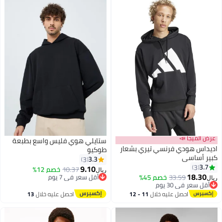
عرض الميجا 📣
ستايلي هوي فليس واسع بطبعة
اديداس هودي فرنسي تيري بشعار
طوكيو
كبير أساسي
3.3
3
3.7
3
9.10
10.37
خصم 12%
ريال
18.30
33.59
خصم 45%
أقل سعر في 7 يوم
ريال
أقل سعر في 30 يوم
أقل سعر في 7 يوم
أقل سعر في 30 يوم
احصل عليه خلال
11 - 12
احصل عليه خلال
13
اغسطس
اغسطس