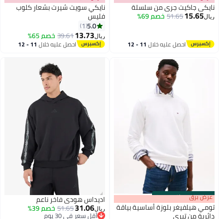
نايكي جاكيت جري من سلسلة
نايكي سويت شيرت بشعار كلوب
15.65
51.65
خصم 69%
فليس
ريال
5.0
1
10
13.73
39.61
خصم 65%
ريال
احصل عليه خلال
11 - 12
احصل عليه خلال
11 - 12
اغسطس
اغسطس
s
00
:
m
عرض برق
00
·
باقي 100%
اديداس هودي فاخر ناعم
31.06
تومي هيلفيغر بلوزة أساسية بياقة
51.65
خصم 39%
ريال
دائرية من تيري
أقل سعر في 30 يوم