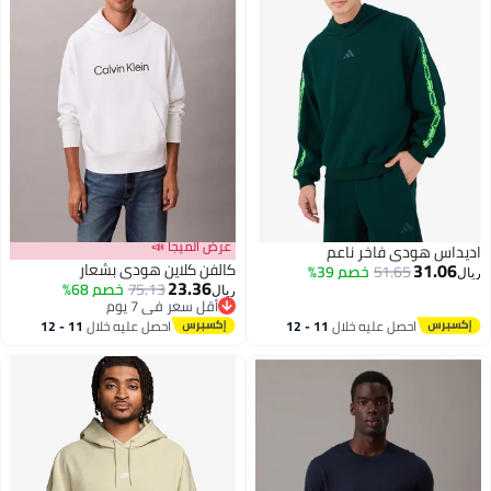
عرض الميجا 📣
اديداس هودي فاخر ناعم
31.06
كالفن كلاين هودي بشعار
51.65
خصم 39%
ريال
23.36
75.13
خصم 68%
ريال
أقل سعر في 7 يوم
2
أقل سعر في 7 يوم
احصل عليه خلال
11 - 12
احصل عليه خلال
11 - 12
اغسطس
اغسطس