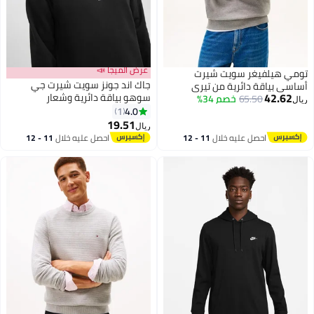
عرض الميجا 📣
تومي هيلفيغر سويت شيرت
جاك اند جونز سويت شيرت جي
أساسي بياقة دائرية من تيري
42.62
سوهو بياقة دائرية وشعار
65.50
خصم 34%
ريال
4.0
1
3
19.51
ريال
احصل عليه خلال
11 - 12
احصل عليه خلال
11 - 12
اغسطس
اغسطس