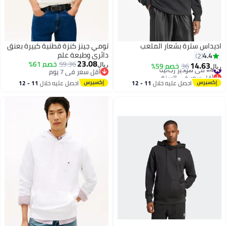
اديداس سترة بشعار الملعب
تومي جينز كنزة قطنية كبيرة بعنق
دائري وطبعة علم
4.4
2
23.08
59.36
خصم 61%
14.63
#4 في هوديز رجالية
36
خصم 59%
ريال
ريال
أقل سعر في 7 يوم
أقل سعر في السنة
4
أقل سعر في 7 يوم
#4 في هوديز رجالية
احصل عليه خلال
11 - 12
احصل عليه خلال
11 - 12
اغسطس
اغسطس