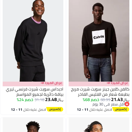
عرض الميجا 📣
عرض الميجا 📣
كالفن كلاين جينز سويت شيرت مريح
اديداس سويت شيرت فرنسي تيري
بطبعة شعار من الفليس الفاخر
بياقة دائرية لجميع المواسم
23.48
21.43
68.99
خصم 68%
31.18
خصم 24%
ريال
ريال
أقل سعر في 30 يوم
أقل سعر في 30 يوم
احصل عليه خلال
11 - 12
احصل عليه خلال
11 - 12
اغسطس
اغسطس