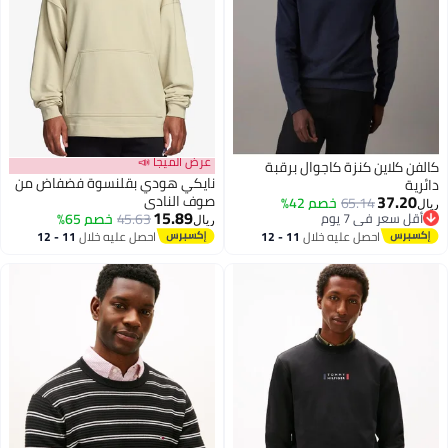
عرض الميجا 📣
كالفن كلاين كنزة كاجوال برقبة
نايكي هودي بقلنسوة فضفاض من
دائرية
37.20
صوف النادي
65.14
خصم 42%
ريال
15.89
أقل سعر في 7 يوم
45.63
خصم 65%
ريال
3
أقل سعر في 7 يوم
احصل عليه خلال
11 - 12
احصل عليه خلال
11 - 12
اغسطس
اغسطس