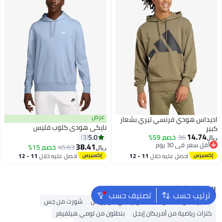
عرض
اديداس هودي فرنسي تيري بشعار
نايكي هودي كلوب فليس
كبير
14.74
5.0
36
خصم 59%
3
ريال
أقل سعر في 30 يوم
38.41
45.63
خصم 15%
ريال
أقل سعر في 30 يوم
احصل عليه خلال
11 - 12
احصل عليه خلال
11 - 12
اغسطس
اغسطس
البحث الشائع
ترتيب حسب
تصنيف حسب
تيشيرت من أديداس
قميص رياضي من رويس
شورت من جس
كنزات رياضية من أمريكان إيجل
بنطلون من تومي هيلفيغر