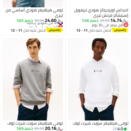
اديداس اوريجينالز هودي تريفويل
تومي هيلفيغر هودي أساسي من
إسينشالز فرنش تيري
تيري
24.60
14.74
33.59
خصم 56%
#9 في هوديز رجالية
70.56
خصم 65%
ريال
ريال
أقل سعر في 30 يوم
أقل سعر في 7 يوم
أقل سعر في 30 يوم
#9 في هوديز رجالية
احصل عليه خلال
11 - 12
احصل عليه خلال
11 - 12
اغسطس
اغسطس
تومي هيلفيغر سويت شيرت لوف
تومي هيلفيغر سويت شيرت لوف
20.16
65.50
خصم 69%
4.0
1
ريال