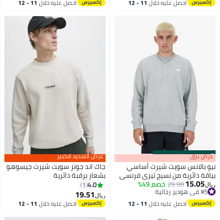
#1 في هوديز رجالية
احصل عليه خلال
11 - 12
احصل عليه خلال
11 - 12
اغسطس
اغسطس
s
00
:
m
عرض برق
00
·
باقي 100%
عرض التجديد الكبير
نيو بالانس سويت شيرت أساسي
جاك اند جونز سويت شيرت جيسوهو
بياقة دائرية من نسيج تيري فرنسي
بشعار برقبة دائرية
15.05
29.98
خصم 49%
4.0
1
ريال
3
3
#5 في هوديز رجالية
19.51
ريال
#5 في هوديز رجالية
احصل عليه خلال
11 - 12
احصل عليه خلال
11 - 12
اغسطس
اغسطس