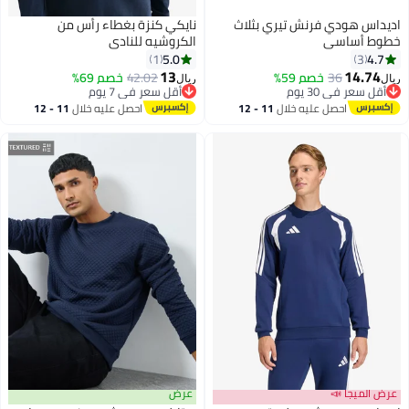
اديداس هودي فرنش تيري بثلاث
نايكي كنزة بغطاء رأس من
خطوط أساسي
الكروشيه للنادي
5.0
4.7
1
3
13
14.74
36
خصم 59%
42.02
خصم 69%
ريال
ريال
4
2
أقل سعر في 30 يوم
أقل سعر في 7 يوم
أقل سعر في 30 يوم
أقل سعر في 7 يوم
احصل عليه خلال
11 - 12
احصل عليه خلال
11 - 12
اغسطس
اغسطس
عرض الميجا 📣
عرض