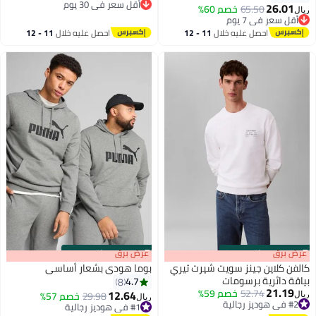
أقل سعر في 30 يوم
26.01
65.50
خصم 60%
ريال
أقل سعر في 30 يوم
أقل سعر في 7 يوم
أقل سعر في 7 يوم
احصل عليه خلال
11 - 12
احصل عليه خلال
11 - 12
اغسطس
اغسطس
s
00
:
m
عرض برق
00
·
باقي 100%
s
00
:
m
عرض برق
00
·
باقي 100%
كالفن كلاين جينز سويت شيرت تيري
بوما هودي بشعار أساسي
بياقة دائرية برسومات
4.7
8
21.19
52.74
خصم 59%
12.64
29.98
خصم 57%
ريال
ريال
#2 في هوديز رجالية
#1 في هوديز رجالية
#2 في هوديز رجالية