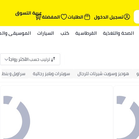
عربة التسوق
تسجيل الدخول
الطلبات
المفضلة
الصحة والتغذية
القرطاسية
كتب
السيارات
الموسيقى والمي
ترتيب حسب
:
الأكثر رواجاً
و
هوديز وسويت شيرتات للرجال
سويترات وبلايز رجالية
سراويل و بنطلو