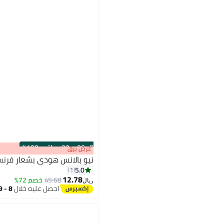
s
00
:
m
00
·
باقي 100%
عرض برق
نيو بالانس هودي بشعار فرن
5.0
1
12.78
45.68
خصم 72%
ريال
احصل عليه خلال
8 - 9 اغسطس