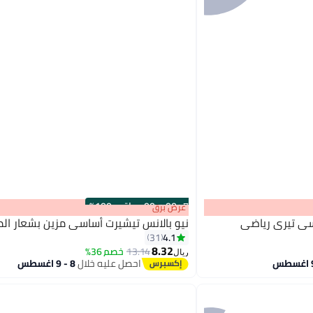
s
00
:
m
00
·
باقي 100%
عرض برق
سي تيري رياضي
نيو بالانس تيشيرت أساسي مزين بشعار الم
4.1
31
8.32
13.14
خصم 36%
ريال
9
احصل عليه خلال
8 - 9 اغسطس