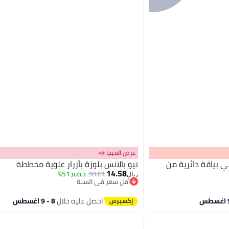
عرض الميجا 📣
 بياقة دائرية من
نيو بالانس بلوزة بأزرار علوية مخططة
14.58
30.01
خصم 51%
ريال
أقل سعر في السنة
أقل سعر في السنة
احصل عليه خلال
8 - 9 اغسطس