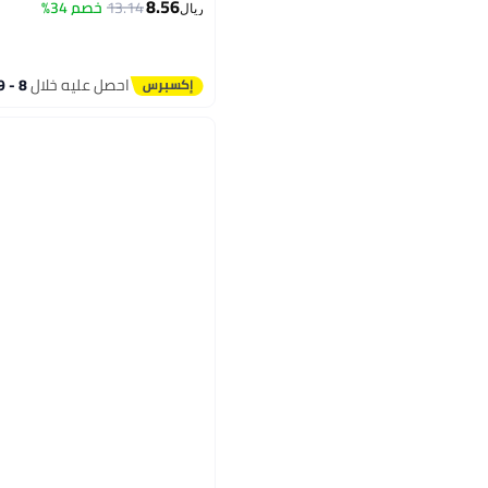
8.56
13.14
خصم 34%
ريال
احصل عليه خلال
8 - 9 اغسطس