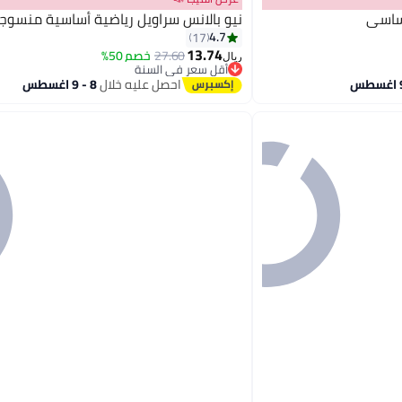
أساسي
نيو بالانس سراويل رياضية أساسية منسوج
4.7
17
13.74
27.60
خصم 50%
ريال
5
أقل سعر في السنة
أقل سعر في السنة
احصل عليه خلال
8 - 9 اغسطس