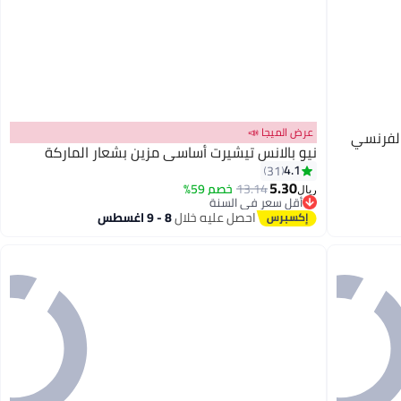
عرض الميجا 📣
الفرنسي
نيو بالانس تيشيرت أساسي مزين بشعار الماركة
4.1
31
5.30
13.14
خصم 59%
ريال
9
أقل سعر في السنة
أقل سعر في السنة
احصل عليه خلال
8 - 9 اغسطس