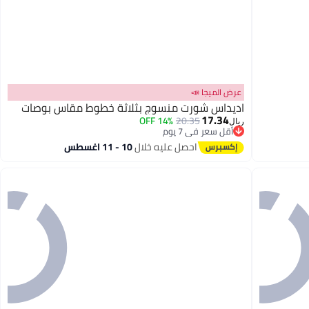
عرض الميجا 📣
اديداس شورت منسوج بثلاثة خطوط مقاس بوصات
17.34
14% OFF
20.35
ريال
أقل سعر في 7 يوم
أقل سعر في 7 يوم
احصل عليه خلال
10 - 11 اغسطس