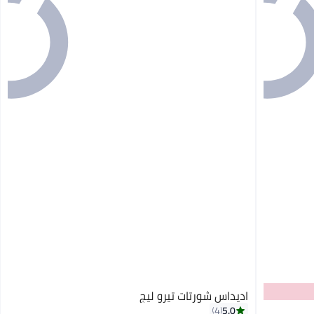
اديداس شورتات تيرو ليج
5.0
4