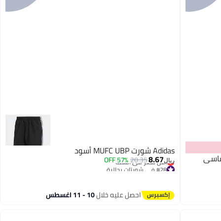
Adidas شورت MUFC UBP أسود
ساسي
8.67
57% OFF
20.35
ريال
#28 في شورتات رجالية
أقل سعر في السنة
#28 في شورتات رجالية
احصل عليه خلال
10 - 11 اغسطس