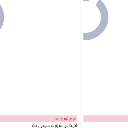
عرض الميجا 📣
اديداس شورت سيتي تك