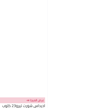
عرض الميجا 📣
اديداس شورت تيرو23 كلوب