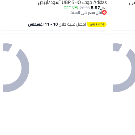
سي
Adidas جوف UBP SHO أسود/أبيض
8.67
57% OFF
20.35
ريال
أقل سعر في السنة
أقل سعر في السنة
احصل عليه خلال
10 - 11 اغسطس