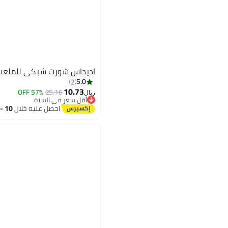
اديداس شورت شبكي للملعب
5.0
2
10.73
57% OFF
25.16
ريال
أقل سعر في السنة
4
أقل سعر في السنة
احصل عليه خلال
10 - 11 اغسطس