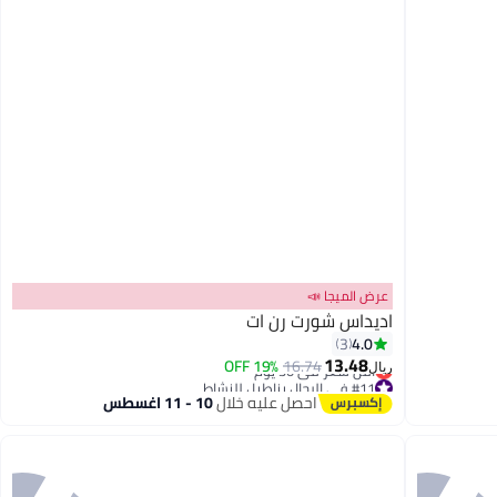
عرض الميجا 📣
اديداس شورت رن ات
4.0
3
13.48
19% OFF
16.74
ريال
#11 في الرجال بناطيل للنشاط
أقل سعر في 30 يوم
احصل عليه خلال
10 - 11 اغسطس
#11 في الرجال بناطيل للنشاط