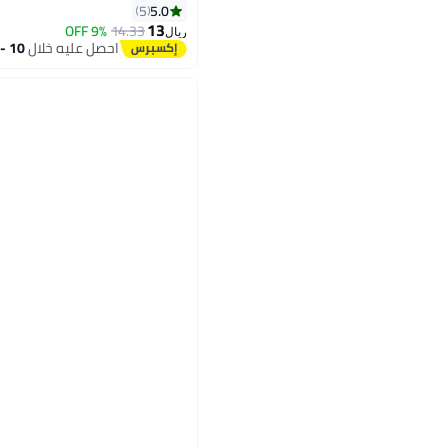
5.0
5
13
9% OFF
14.33
ريال
احصل عليه خلال
10 - 11 اغسطس