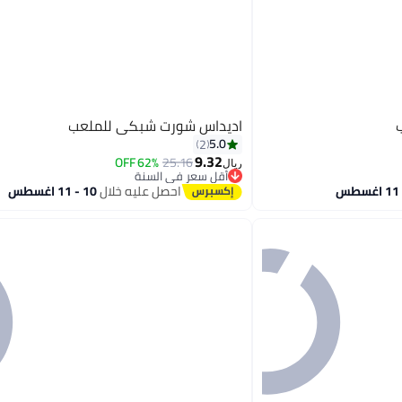
اديداس شورت شبكي للملعب
5.0
2
9.32
62% OFF
25.16
ريال
أقل سعر في السنة
4
أقل سعر في السنة
احصل عليه خلال
10 - 11 اغسطس