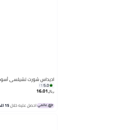
اديداس شورت تشيلسي أسود 
5.0
1
16.01
ريال
احصل عليه خلال
15 اغسطس