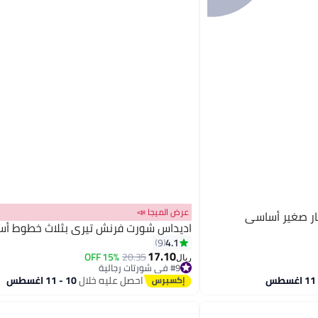
عرض الميجا 📣
ر صغير أساسي
اديداس شورت فرنش تيري بثلاث خطوط أ
4.1
9
17.10
15% OFF
20.35
ريال
2
#9 في شورتات رجالية
#9 في شورتات رجالية
احصل عليه خلال
10 - 11 اغسطس