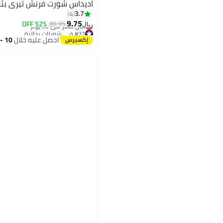
اديداس شورت فرنش تيري بث
3.7
4
9.75
52% OFF
20.35
ريال
#22 في شورتات رجالية
أقل سعر في 30 يوم
احصل عليه خلال
10 - 11 اغسطس
#22 في شورتات رجالية