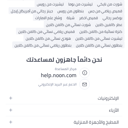
شورت من نايكي
تيشيرت من بوما
تيشيرت من رويس
قميص رياضي من جس
بنطلون من رويس
جينز رجالي من أمريكان إيجل
بوكسر رجالي
قميص اخضر
شيلة
وشاح علم الامارات
عطر كالفين كلاين
شورت نسائي من كالفن كلاين
كنزة نسائية من كالفن كلاين
قميص رياضي نسائي من كالفن كلاين
تيشيرت نسائي من كالفن كلاين
هودي نسائي من كالفن كلاين
بنطلون نسائي من كالفن كلاين
بنطلون رياضي نسائي من كالفن كلاين
نحن دائماً جاهزون لمساعدتك
مركز المساعدة
help.noon.com
الدعم عبر البريد الإلكتروني
الإلكترونيات
الجوالات
الأزياء
التابلت
أزياء نسائية
المطبخ والأجهزة المنزلية
اللابتوبات