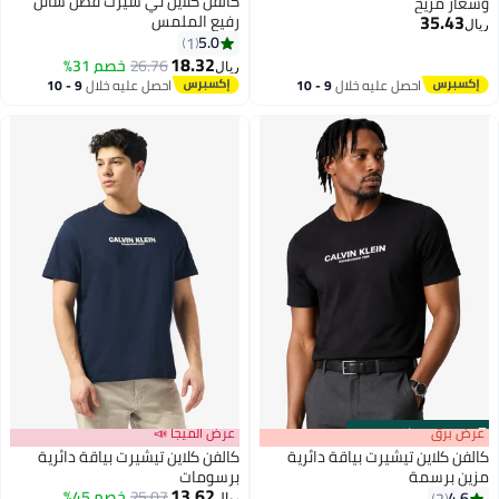
كالفن كلاين تي شيرت قطن سائل
وشعار مريح
35.43
رفيع الملمس
ريال
5.0
1
18.32
26.76
خصم 31%
ريال
احصل عليه خلال
9 - 10
احصل عليه خلال
9 - 10
اغسطس
اغسطس
s
00
:
m
عرض برق
00
·
باقي 100%
عرض الميجا 📣
كالفن كلاين تيشيرت بياقة دائرية
كالفن كلاين تيشيرت بياقة دائرية
مزين برسمة
برسومات
13.62
25.07
خصم 45%
4.6
2
ريال