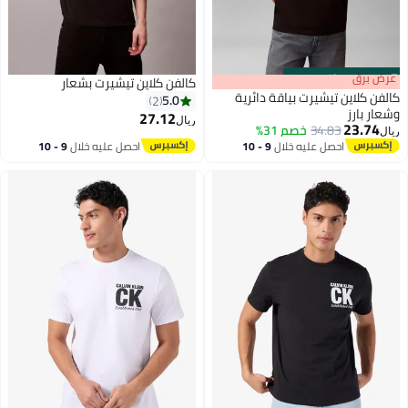
s
00
:
m
عرض برق
00
·
باقي 100%
كالفن كلاين تيشيرت بشعار
كالفن كلاين تيشيرت بياقة دائرية
5.0
2
وشعار بارز
27.12
ريال
23.74
34.83
خصم 31%
ريال
احصل عليه خلال
9 - 10
احصل عليه خلال
9 - 10
اغسطس
اغسطس