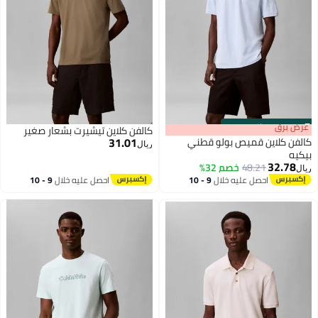
s
00
:
m
عرض برق
00
·
باقي 100%
كالفن كلاين تيشيرت بشعار صغير
31.01
كالفن كلاين قميص بولو قطني
ريال
بيكيه
32.78
48.21
خصم 32%
ريال
احصل عليه خلال
9 - 10
احصل عليه خلال
9 - 10
اغسطس
اغسطس