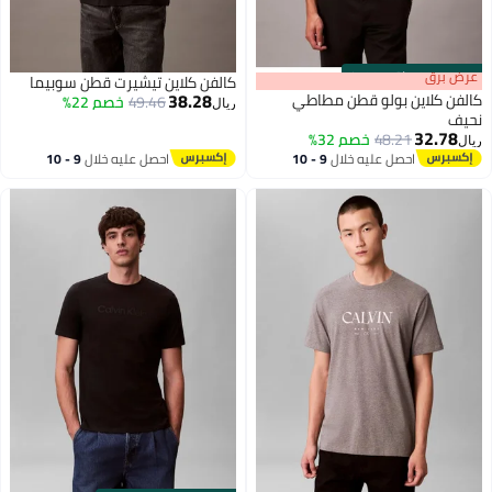
s
00
:
m
عرض برق
00
·
باقي 100%
كالفن كلاين تيشيرت قطن سوبيما
38.28
كالفن كلاين بولو قطن مطاطي
49.46
خصم 22%
ريال
نحيف
32.78
48.21
خصم 32%
ريال
احصل عليه خلال
9 - 10
احصل عليه خلال
9 - 10
اغسطس
اغسطس