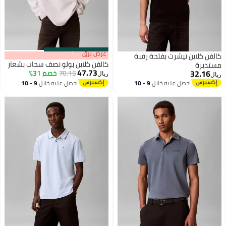
s
00
:
m
عرض برق
00
·
باقي 100%
كالفن كلاين تيشرت بفتحة رقبة
كالفن كلاين بولو نصف سحاب بشعار
مستديرة
47.73
32.16
70.15
خصم 31%
ريال
ريال
احصل عليه خلال
9 - 10
احصل عليه خلال
9 - 10
اغسطس
اغسطس