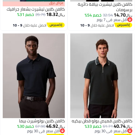
s
00
:
m
عرض برق
00
·
باقي 100%
كالفن كلاين تيشيرت بياقة دائرية
كالفن كلاين تيشيرت بشعار جرافيك
برسومات
18.32
14.70
26.76
خصم 31%
32.54
خصم 54%
ريال
ريال
أقل سعر في 7 يوم
أقل سعر في 7 يوم
احصل عليه خلال
9 - 10
احصل عليه خلال
9 - 10
اغسطس
اغسطس
كالفن كلاين قميص بولو قطن بيكيه
كالفن كلاين بولوشيرت بيما
46.92
40.74
61.71
خصم 33%
67.90
خصم 30%
ريال
ريال
أقل سعر في 30 يوم
أقل سعر في 30 يوم