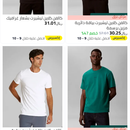
s
00
:
m
عرض برق
00
·
باقي 100%
كالفن كلاين تيشيرت بشعار غرافيك
31.01
كالفن كلاين تيشيرت بياقة دائرية
ريال
مزين برسمة
30.25
57.61
خصم 47%
ريال
احصل عليه خلال
9 - 10
احصل عليه خلال
9 - 10
اغسطس
اغسطس
s
00
:
m
عرض برق
00
·
باقي 100%