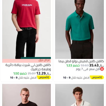
s
00
:
m
عرض برق
00
·
باقي 100%
كالفن كلاين قميص بولو قطن بيما
35.43
كالفن كلاين تي شيرت بياقة دائرية
53.63
خصم 33%
ريال
أقل سعر في 7 يوم
وطبعة جرافيك
12.29
أقل سعر في 7 يوم
25.07
خصم 50%
ريال
احصل عليه خلال
9 - 10
احصل عليه خلال
9 - 10
اغسطس
اغسطس