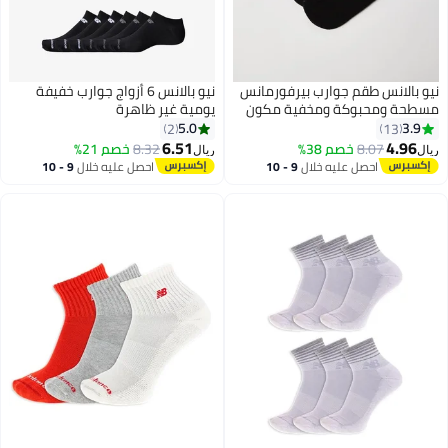
نيو بالانس طقم جوارب بيرفورمانس
نيو بالانس 6 أزواج جوارب خفيفة
مسطحة ومحبوكة ومخفية مكون
يومية غير ظاهرة
من 6 قطع أسود (001)
5.0
3.9
2
13
6.51
4.96
8.07
خصم 38%
8.32
خصم 21%
ريال
ريال
احصل عليه خلال
9 - 10
احصل عليه خلال
9 - 10
اغسطس
اغسطس