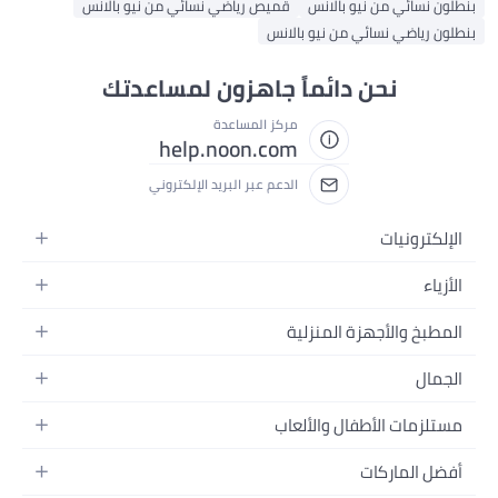
بنطلون نسائي من نيو بالانس
قميص رياضي نسائي من نيو بالانس
بنطلون رياضي نسائي من نيو بالانس
نحن دائماً جاهزون لمساعدتك
مركز المساعدة
help.noon.com
الدعم عبر البريد الإلكتروني
الإلكترونيات
الجوالات
الأزياء
التابلت
أزياء نسائية
المطبخ والأجهزة المنزلية
اللابتوبات
أزياء رجالية
الحمام
الأجهزة المنزلية
الجمال
أزياء البنات
ديكور البيت
الكاميرات
العطور
أزياء الأولاد
مستلزمات الأطفال والألعاب
المطبخ والسفرة
التلفزيونات
المكياج
الساعات
الحفاضات
أدوات وتحسين المنزل
السماعات
أفضل الماركات
العناية بالشعر
المجوهرات
وسائل تنقل الأطفال