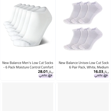
New Balance Men's Low Cut Socks
New Balance Unisex Low Cut Sock
- 6 Pack Moisture Control Comfort
6 Pair Pack, White, Medium
28.01
16.03
Stretch No Show Socks - Active
ريال
ريال
Socks for Men (Size: 6-12.5), Size
6-12.5, White