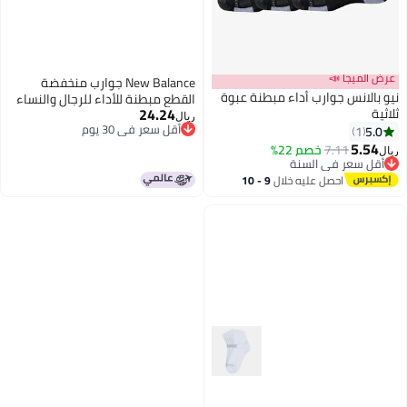
عرض الميجا 📣
New Balance جوارب منخفضة
نيو بالانس جوارب أداء مبطنة عبوة
القطع مبطنة للأداء للرجال والنساء
24.24
ثلاثية
من نيو بالانس للبالغين 6 أزواج
ريال
أقل سعر في 30 يوم
5.0
1
سوداء متوسطة الحجم
2
أقل سعر في 30 يوم
5.54
7.11
خصم 22%
ريال
أقل سعر في السنة
أقل سعر في السنة
احصل عليه خلال
9 - 10
اغسطس