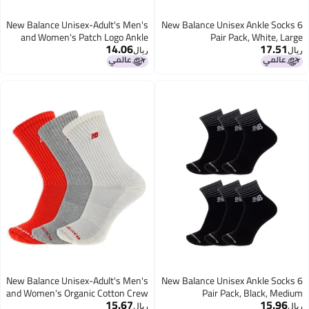
New Balance Unisex-Adult's Men's
New Balance Unisex Ankle Socks 6
and Women's Patch Logo Ankle
Pair Pack, White, Large
14.06
17.51
Socks-3 Pairs-Cushioned Moisture
ريال
ريال
Wicking, Red Assorted, Large
New Balance Unisex-Adult's Men's
New Balance Unisex Ankle Socks 6
and Women's Organic Cotton Crew
Pair Pack, Black, Medium
15.67
15.96
Socks-3 Pairs-Arch Support, Red
ريال
ريال