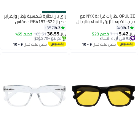
أفضل المنتجات
OPULIZE نظارات قراءة NYX مع
راي بان نظارة شمسية بإطار وايفراير
حجب الضوء الأزرق للنساء والرجال،
- طراز RB4187-622 - مقاس
إطار مستطيل مع حماية من الأشعة
العدسة: 54 مم - لون أسود رجال
4.3
4.1
357
49
فوق البنفسجية وإجهاد العين،
36.55
5.42
#3 في أزياء النساء
7.11
خصم 23%
105.51
خصم 65%
ريال
ريال
نظارات كمبيوتر للألعاب مضادة
تم بيع +10 مؤخرًا
#3 في نظارات شمسية للرجال
#3 في أزياء النساء
للتوهج، سوداء، شفافة +0.0 (عبوة
بتخلّص بسرعة
احصل عليه خلال
9 - 10
احصل عليه خلال
9 - 10
تم بيع +70 مؤخرًا
من 2)
اغسطس
اغسطس
#3 في نظارات شمسية للرجال