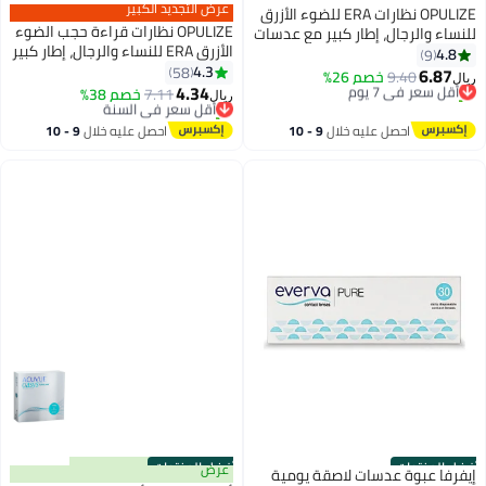
عرض التجديد الكبير
OPULIZE نظارات ERA للضوء الأزرق
OPULIZE نظارات قراءة حجب الضوء
للنساء والرجال، إطار كبير مع عدسات
الأزرق ERA للنساء والرجال، إطار كبير
صفراء مستقطبة وحماية UV400،
4.8
9
مع حماية UV400 ومضاد للانعكاس،
4.3
مضادة للانعكاس ومضادة للتوهج،
58
6.87
9.40
أقل سعر في 7 يوم
خصم 26%
ريال
نظارات كمبيوتر مضادة للتوهج،
4.34
نظارات خارجية وقيادة، سوداء (عبوة
تم بيع +10 مؤخرًا
7.11
خصم 38%
أقل سعر في السنة
ريال
شفافة +2.00 (عبوة من 1)
من 1)
أقل سعر في 7 يوم
تم بيع +10 مؤخرًا
أقل سعر في السنة
احصل عليه خلال
9 - 10
احصل عليه خلال
9 - 10
اغسطس
اغسطس
أفضل المنتجات
أفضل المنتجات
عرض
إيفرفا عبوة عدسات لاصقة يومية