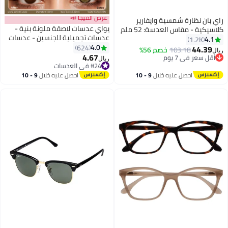
عرض الميجا 📣
راي بان نظارة شمسية وايفارير
يواي عدسات لاصقة ملونة بنية -
كلاسيكية - مقاس العدسة: 52 ملم
عدسات تجميلية للجنسين - عدسات
4.1
1.2K
موضة طبيعية محتوى الرطوبة 42%
4.0
624
44.39
103.18
خصم 56%
ريال
4.67
أقل سعر في 7 يوم
ريال
أقل سعر في 7 يوم
#24 في العدسات
#24 في العدسات
احصل عليه خلال
9 - 10
احصل عليه خلال
9 - 10
اغسطس
اغسطس