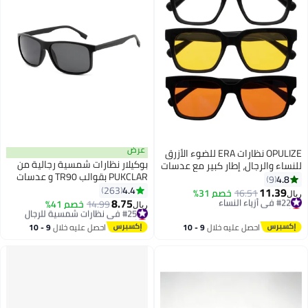
عرض
OPULIZE نظارات ERA للضوء الأزرق
بوكيلار نظارات شمسية رجالية من
للنساء والرجال، إطار كبير مع عدسات
PUKCLAR بقوالب TR90 و عدسات
صفراء وبرتقالية واضحة وحماية
4.8
9
TAC مع حواف معدنية مغطاة
4.4
UV400، مضادة للانعكاس ومضادة
263
11.39
#22 في أزياء النساء
16.51
خصم 31%
ريال
بالطين، خفيفة الوزن، واقية من
8.75
للتوهج، نظارات الكمبيوتر والشاشة،
أقل سعر في 30 يوم
#25 في نظارات شمسية للرجال
14.99
خصم 41%
ريال
الأشعة فوق البنفسجية UV400،
#22 في أزياء النساء
سوداء (عبوة من 3)
أقل سعر في السنة
#25 في نظارات شمسية للرجال
تشمل بطاقة اختبار الاستقطاب،
احصل عليه خلال
9 - 10
احصل عليه خلال
9 - 10
قطعة قماش تنظيف، حافظة تخزين،
اغسطس
اغسطس
ودليل المستخدم