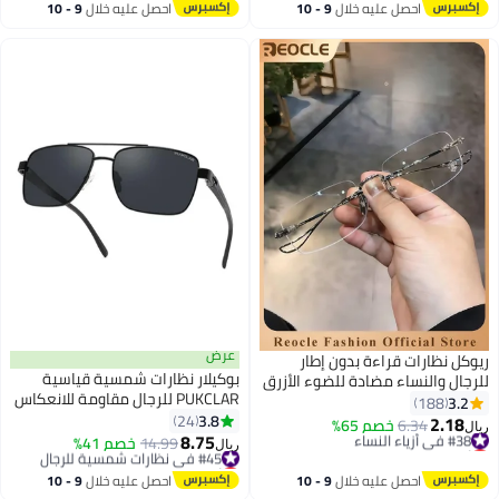
أقل سعر في 30 يوم
احصل عليه خلال
9 - 10
احصل عليه خلال
9 - 10
تم بيع +10 مؤخرًا
اغسطس
اغسطس
#15 في أزياء النساء
عرض
ريوكل نظارات قراءة بدون إطار
بوكيلار نظارات شمسية قياسية
للرجال والنساء مضادة للضوء الأزرق
PUKCLAR للرجال مقاومة للانعكاس
الفائق بدون إطار نظارات قراءة
3.2
188
خفيفة الوزن مستطيلة لرجال ونساء
3.8
مساعدة على القراءة نظارات
24
2.18
#38 في أزياء النساء
6.34
خصم 65%
ريال
مع حماية UV400 للقيادة والجولف
8.75
مساعدة على القراءة في مكان
أقل سعر في 30 يوم
#45 في نظارات شمسية للرجال
14.99
خصم 41%
ريال
#38 في أزياء النساء
العمل مضادة للإجهاد مع قوة لكبار
أقل سعر في 30 يوم
#45 في نظارات شمسية للرجال
السن فضي
احصل عليه خلال
9 - 10
احصل عليه خلال
9 - 10
اغسطس
اغسطس