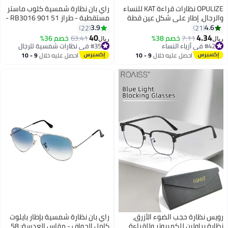
OPULIZE نظارات قراءة KAT للنساء
راي بان نظارة شمسية كلوب ماستر
والرجال، إطار على شكل عين قطة
مستقطبة - طراز RB3016 901 51 -
مع مفصلات زنبركية، بني توب +1.50
مقاس العدسة: 51 مم - لون أسود
3.9
4.6
22
21
(عبوة من 2)
للجنسين
40
4.34
7.11
خصم 38%
63.41
خصم 36%
ريال
ريال
#42 في أزياء النساء
#35 في نظارات شمسية للرجال
#42 في أزياء النساء
#35 في نظارات شمسية للرجال
احصل عليه خلال
9 - 10
احصل عليه خلال
9 - 10
اغسطس
اغسطس
رويس نظارة حجب الضوء الأزرق،
راي بان نظارة شمسية بإطار بايلوت
نظارة براولين للكمبيوتر وللقراءة
كامل الحواف - مقاس العدسة: 58