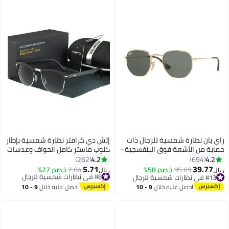
راي بان نظارة شمسية للرجال ذات
إتش دي كرافتر نظارة شمسية بإطار
حماية من الأشعة فوق البنفسجية -
كلوب ماستر كامل الحواف وعدسات
RB3548N - مقاس العدسة: 54 ملم
واقية من الأشعة فوق البنفسجية
4.2
4.2
262
694
- ذهبي رجال
UV400 - مقاس العدسة: 48 مم
5.71
39.77
95.69
خصم 58%
#8 في نظارات شمسية للرجال
7.84
خصم 27%
ريال
ريال
للرجال
#13 في نظارات شمسية للرجال
تم بيع +50 مؤخرًا
#13 في نظارات شمسية للرجال
#8 في نظارات شمسية للرجال
احصل عليه خلال
9 - 10
احصل عليه خلال
9 - 10
اغسطس
اغسطس