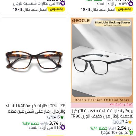
#50 في أزياء النساء
بتخلّص بسرعة
#50 في أزياء النساء
#9 في نظارات شمسية للرجال
احصل عليه خلال
9 - 10
احصل عليه خلال
9 - 10
اغسطس
اغسطس
عرض الميجا 📣
OPULIZE نظارات قراءة KAT للنساء
ريوكل نظارات قراءة متعددة التركيز
والرجال، إطار على شكل عين قطة
تقدمية بإطار مرن خفيف الوزن TR90
مع مفصلات زنبركية، صدفة بني
4.6
21
تحجب الضوء الأزرق لقراء الكمبيوتر
3.4
306
لامع +1.00 (عبوة من 1)
3.74
#14 في أزياء النساء
6.15
خصم 39%
ريال
للنساء والرجال
2.54
9.91
خصم 74%
تم بيع +10 مؤخرًا
ريال
#15 في أزياء النساء
#14 في أزياء النساء