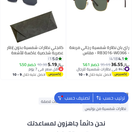
راي بان نظارة شمسية رجالي مربعة
كانجلي نظارات شمسية بدون إطار
- RB3016-W0366 - مقاس
عصرية شخصية عاكسة للأشعة
العدسة: 51 ملم - بني رجال
فوق البنفسجية للجنسين
5.0
4.1
1
418
5.19
36.55
95.69
خصم 61%
10.38
خصم 50%
ريال
ريال
#43 في نظارات شمسية للرجال
أقل سعر في 7 يوم
#43 في نظارات شمسية للرجال
أقل سعر في 7 يوم
احصل عليه خلال
9 - 10
احصل عليه خلال
9 - 10
اغسطس
اغسطس
البحث الشائع
ترتيب حسب
تصنيف حسب
نظارات شمسية رجالية
نظارات ذكية
عدسات لاصقة
نظارات شمسية من بوليس
نحن دائماً جاهزون لمساعدتك