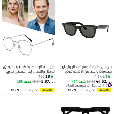
راي بان نظارة شمسية بإطار وايفارير
آأزورب نظارات طبية كمبيوتر قيمنق
وعدسات واقية من الأشعة فوق
للرجال والنساء، إطار معدني مربع،
البنفسجية - مقاس العدسة: 52 مم
عدسات شفافة، حماية من الأشعة
3.9
4.1
100
1.2K
للجنسين
الزرقاء، نسائية إطارات نظارة مناسبة
5.87
44.62
92.81
خصم 51%
15.91
خصم 63%
ريال
ريال
للقراءة والألعاب والكمبيوتر والجوال
#17 في نظارات شمسية للرجال
#17 في نظارات شمسية للرجال
فضي
احصل عليه خلال
9 - 10
احصل عليه خلال
9 - 10
اغسطس
اغسطس