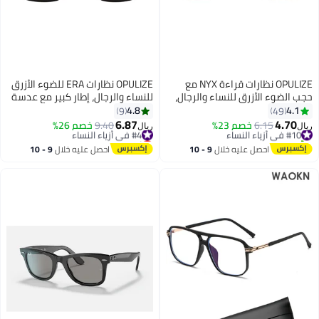
OPULIZE نظارات قراءة NYX مع
OPULIZE نظارات ERA للضوء الأزرق
حجب الضوء الأزرق للنساء والرجال،
للنساء والرجال، إطار كبير مع عدسة
إطار مستطيل مع حماية من الأشعة
شفافة وحماية UV400، مضادة
4.8
4.1
9
49
فوق البنفسجية وإجهاد العين،
للانعكاس ومضادة للتوهج، نظارات
6.87
4.70
#10 في أزياء النساء
6.15
خصم 23%
#4 في أزياء النساء
9.40
خصم 26%
ريال
ريال
نظارات كمبيوتر للألعاب مضادة
الكمبيوتر والشاشة، سوداء (عبوة
تم بيع +10 مؤخرًا
أقل سعر في 30 يوم
#10 في أزياء النساء
للتوهج، رمادي +1.5 (عبوة من 1)
من 1)
#4 في أزياء النساء
احصل عليه خلال
9 - 10
احصل عليه خلال
9 - 10
اغسطس
اغسطس