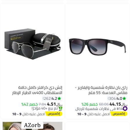
راي بان نظارة شمسية وايفارير -
إتش دي كرافتر كامل حافة
مقاس العدسة: 55 ملم
الاستقطاب uv400 الطيار الإطار
النظارات
4.2
4.0
262
304
4.51
44.15
60.06
خصم 26%
7.84
خصم 42%
ريال
ريال
#14 في نظارات شمسية للرجال
#21 في نظارات شمسية للرجال
#14 في نظارات شمسية للرجال
أقل سعر في 30 يوم
احصل عليه خلال
9 - 10
احصل عليه خلال
9 - 10
تم بيع +40 مؤخرًا
اغسطس
اغسطس
#21 في نظارات شمسية للرجال