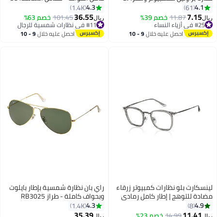
والألعاب والتلفزيون والهواتف بفلتر
مم -لون فضي - طراز RB3025
4.3
4.1
1.4K
61
الضوء الأزرق، نظارات الموضة
003/3F للجنسين
36.55
7.15
11.87
خصم 39%
101.45
خصم 63%
ريال
ريال
المضادة لإجهاد العين والصداع
#25 في أزياء النساء
#11 في نظارات شمسية للرجال
#25 في أزياء النساء
للنساء والرجال، أسود، 52 مم
#11 في نظارات شمسية للرجال
احصل عليه خلال
9 - 10
احصل عليه خلال
9 - 10
اغسطس
اغسطس
لينسكارت بلو نظارات كمبيوتر زرقاء
راي بان نظارة شمسية بإطار بايلوت
مضادة للتوهج | إطار كامل رمادي
وبحواف كاملة - طراز RB3025
مربع الشكل | للرجال والنساء |
L0205 - حجم العدسة: 58 مم -
4.3
4.9
1.4K
8
متوسط | Lb E13529
ذهبي رجال
35.39
11.41
14.99
خصم 23%
#9 في نظارات شمسية للرجال
ريال
ريال