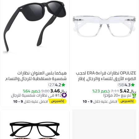
OPULIZE نظارات قراءة ERA لحجب
هيكما بلس العنوان: نظارات
الضوء الأزرق للنساء والرجال، إطار
شمسية مستقطبة للرجال والنساء،
كبير مع حماية UV400 ومانع
نظارات شمسية كلاسيكية سوداء
4.2
4.3
27
58
للانعكاس، نظارات كمبيوتر مضادة
للقيادة وصيد السمك مع حماية من
3.46
5.42
7.11
خصم 23%
#12 في نظارات شمسية للرجال
9.80
خصم 64%
ريال
ريال
للتوهج، شفافة +0.00 (عبوة من 1)
الأشعة فوق البنفسجية
#2 في أزياء النساء
تم بيع +60 مؤخرًا
بتخلّص بسرعة
#12 في نظارات شمسية للرجال
احصل عليه خلال
9 - 10
احصل عليه خلال
9 - 10
تم بيع +20 مؤخرًا
اغسطس
اغسطس
#2 في أزياء النساء