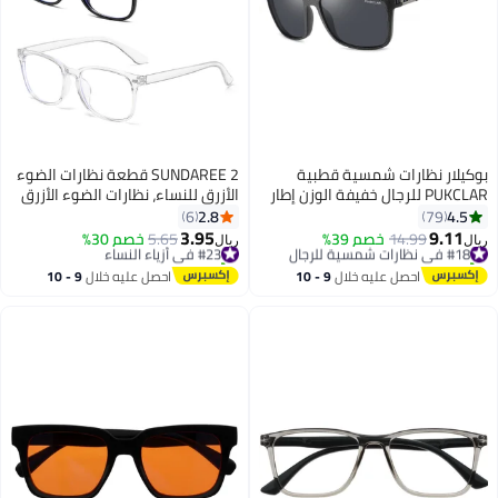
بوكيلار نظارات شمسية قطبية
SUNDAREE 2 قطعة نظارات الضوء
PUKCLAR للرجال خفيفة الوزن إطار
الأزرق للنساء، نظارات الضوء الأزرق
TR90 حماية UV400 نظارات
للرجال نظارات حجب الضوء الأزرق
2.8
4.5
6
79
شمسية مربعة
نظارات للقراءة والألعاب
3.95
9.11
#18 في نظارات شمسية للرجال
14.99
خصم 39%
#23 في أزياء النساء
5.65
خصم 30%
ريال
ريال
تم بيع +40 مؤخرًا
تم بيع +10 مؤخرًا
#18 في نظارات شمسية للرجال
#23 في أزياء النساء
احصل عليه خلال
9 - 10
احصل عليه خلال
9 - 10
اغسطس
اغسطس