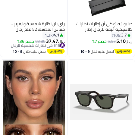
دبليو أيه أو كي أن إطارات نظارات
راي بان نظارة شمسية وايفرير -
كلاسيكية أنيقة للرجال، إطار
مقاس العدسة: 52 ملم رجال
بلاستيكي عتيق للجنسين. نظارات
4.1
3.7
1.2K
106
كلاسيكية مربعة الشكل، مضادة
37.47
5.10
5.53
خصم 7%
#15 في نظارات شمسية للرجال
58.80
خصم 36%
ريال
ريال
للأشعة الزرقاء، إطار TR90. نظارات
باقي 1 وحدات في المخزون
طيار مضادة لإجهاد العين، مناسبة
#15 في نظارات شمسية للرجال
احصل عليه خلال
9 - 10
احصل عليه خلال
9 - 10
لقراءة الكمبيوتر، نظارات كبيرة
اغسطس
اغسطس
الحجم، مضادة للأشعة الزرقاء، مرآة
مسطحة.