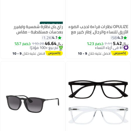
أفضل المنتجات
OPULIZE نظارات قراءة لحجب الضوء
راي بان نظارة شمسية وايفيرر
الأزرق للنساء والرجال، إطار كبير مع
بعدسات مستقطبة - مقاس
حماية UV400 وخصائص مضادة
العدسات: 52 مم للجنسين
4.1
4.3
1.2K
58
للانعكاس، نظارات كمبيوتر مضادة
46.64
5.42
#1 في أزياء النساء
7.11
خصم 23%
110.28
خصم 57%
ريال
ريال
للتوهج، سوداء +0.00 (عبوة من 1)
تم بيع +30 مؤخرًا
#2 في نظارات شمسية للرجال
#1 في أزياء النساء
بتخلّص بسرعة
احصل عليه خلال
9 - 10
احصل عليه خلال
9 - 10
تم بيع +100 مؤخرًا
اغسطس
اغسطس
#2 في نظارات شمسية للرجال