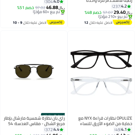
رطبة للاستخدام مرة واحدة
رجال
4.0
304
يومياً<div>
4.2
237
46.88
97.02
خصم 51%
ريال
29.40
57.07
خصم 48%
#5 في نظارات شمسية للرجال
ريال
#2 في العدسات
باقي 3 وحدات في المخزون
باقي 9 وحدات في المخزون
تم بيع +60 مؤخرًا
احصل عليه خلال
12
احصل عليه خلال
9 - 10
تم بيع +210 مؤخرًا
#5 في نظارات شمسية للرجال
اغسطس
اغسطس
#2 في العدسات
أفضل المنتجات
OPULIZE نظارات قراءة NYX مع
راي بان نظارة شمسية مارشال بإطار
حماية من الضوء الأزرق للنساء
مربع الشكل - مقاس العدسة: 54
والرجال، إطار مستطيل مع حماية من
مم - لون: أسود - طراز RB3648
4.4
4.1
372
49
الأشعة فوق البنفسجية وإجهاد
002/58 54 للجنسين