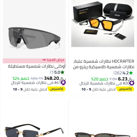
عرض الميجا 📣
HDCRAFTER نظارات شمسية علبة،
أوكلي نظارات شمسية مستطيلة
نظارات شمسية كلاسيكية ريترو من
5.0
أوروبا وأمريكا، تصوير الشارع عبر
1
4.2
262
348.20
الحدود للرجال والنساء، نظارات
6.23
#41 في نظارات شمسية للرجال
464.15
خصم 24%
#20 في نظارات شمسية للرجال
7.84
خصم 20%
ريال
ريال
شمسية حديثة مقلدة للوحة
أقل سعر في السنة
تم بيع +40 مؤخرًا
#41 في نظارات شمسية للرجال
#20 في نظارات شمسية للرجال
احصل عليه خلال
9 - 10
احصل عليه خلال
9 - 10
اغسطس
اغسطس