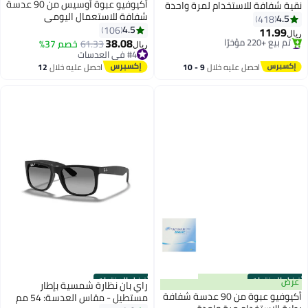
أكيوفيو عبوة أوسيس من 90 عدسة
نقية شفافة للاستخدام لمرة واحدة
شفافة للاستعمال اليومي
مكونة من 30 قطعة
4.5
418
4.5
106
11.99
ريال
38.08
#3 في العدسات
61.33
خصم 37%
ريال
باقي 4 وحدات في المخزون
#4 في العدسات
تم بيع +220 مؤخرًا
#4 في العدسات
احصل عليه خلال
9 - 10
احصل عليه خلال
12
#3 في العدسات
اغسطس
اغسطس
أفضل المنتجات
أفضل المنتجات
عرض
راي بان نظارة شمسية بإطار
أكيوفيو عبوة من 90 عدسة شفافة
مستطيل - مقاس العدسة: 54 مم