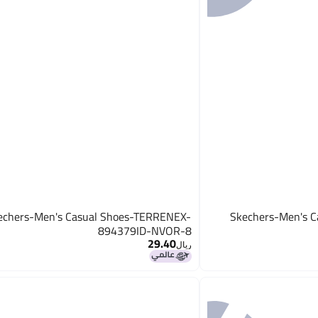
echers-Men's Casual Shoes-TERRENEX-
Skechers-Men's 
894379ID-NVOR-8
29.40
ريال