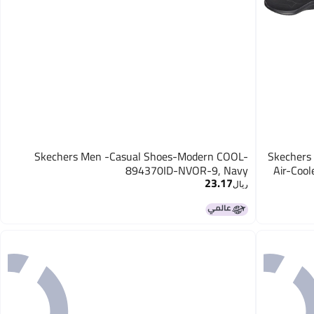
Skechers Men -Casual Shoes-Modern COOL-
Skechers 
894370ID-NVOR-9, Navy
Air-Coo
23.17
ريال