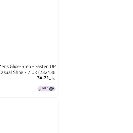
ens Glide-Step - Fasten UP
asual Shoe - 7 UK (232136)
34.71
ريال