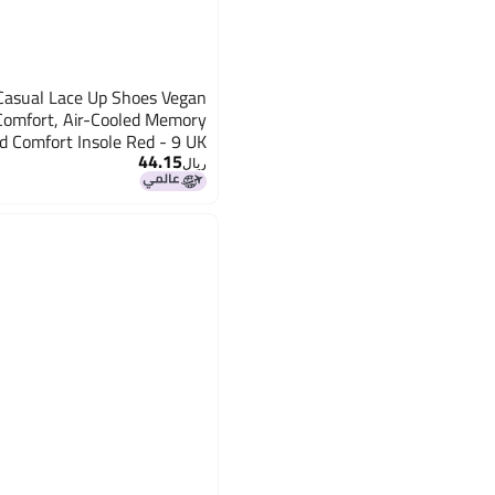
Casual Lace Up Shoes Vegan
 Comfort, Air-Cooled Memory
 Comfort Insole Red - 9 UK
44.15
(232218)
ريال