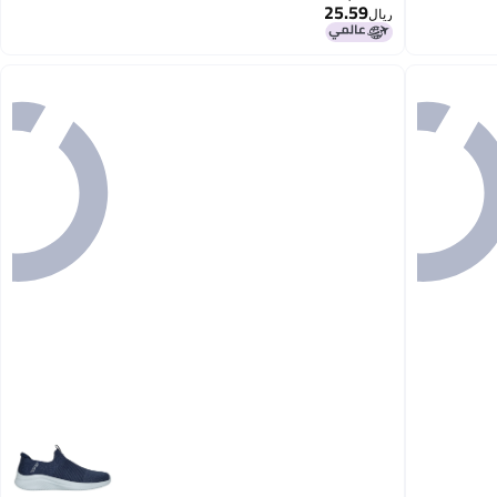
25.59
ريال