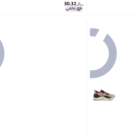
30.32
ريال