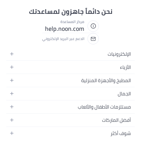
نحن دائماً جاهزون لمساعدتك
مركز المساعدة
help.noon.com
الدعم عبر البريد الإلكتروني
رونيات
ات
نسائية
 والأجهزة المنزلية
بات
جالية
ة المنزلية
ل
لبنات
البيت
رات
ر
لأولاد
مات الأطفال والألعاب
خ والسفرة
يونات
ج
ات
ضات
وتحسين المنزل
عات
الماركات
ة بالشعر
هرات
تنقل الأطفال
رش
القيمنق
نج
ة بالبشرة
كثر
نسائية
ة والتغذية