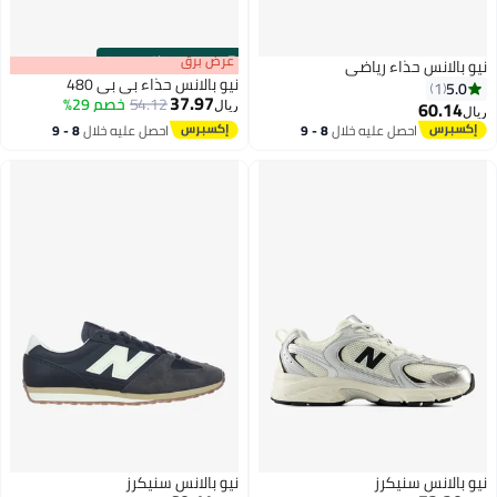
s
00
:
m
عرض برق
00
·
باقي 100%
 حذاء رياضي
نيو بالانس حذاء بي بي 480
37.97
54.12
خصم 29%
ريال
احصل عليه خلال
8 - 9
احصل عليه خلال
8 - 9
اغسطس
اغسطس
 سنيكرز
نيو بالانس سنيكرز