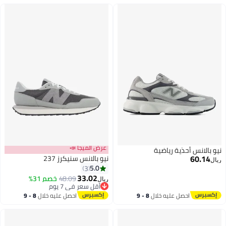
عرض الميجا 📣
 أحذية رياضية
نيو بالانس سنيكرز 237
5.0
3
33.02
48.09
خصم 31%
ريال
أقل سعر في 7 يوم
أقل سعر في 7 يوم
احصل عليه خلال
8 - 9
احصل عليه خلال
8 - 9
اغسطس
اغسطس