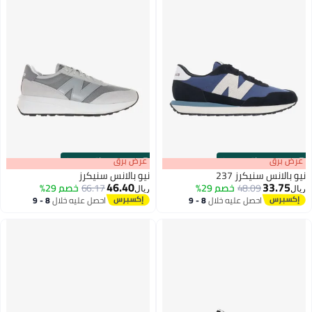
·
باقي 100%
s
00
:
m
عرض برق
00
·
باقي 100%
نيكرز 237
نيو بالانس سنيكرز
46.40
48.09
خصم 29%
66.17
خصم 29%
ريال
احصل عليه خلال
8 - 9
احصل عليه خلال
8 - 9
اغسطس
اغسطس