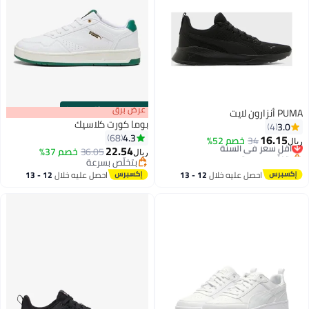
s
00
:
m
عرض برق
00
·
باقي 100%
PUMA أنزارون لايت
بوما كورت كلاسيك
3.0
4
4.3
68
16.15
34
خصم 52%
أقل سعر في السنة
ريال
22.54
بتخلّص بسرعة
36.05
خصم 37%
ريال
2
أقل سعر في السنة
بتخلّص بسرعة
بتخلّص بسرعة
احصل عليه خلال
12 - 13
احصل عليه خلال
12 - 13
اغسطس
اغسطس