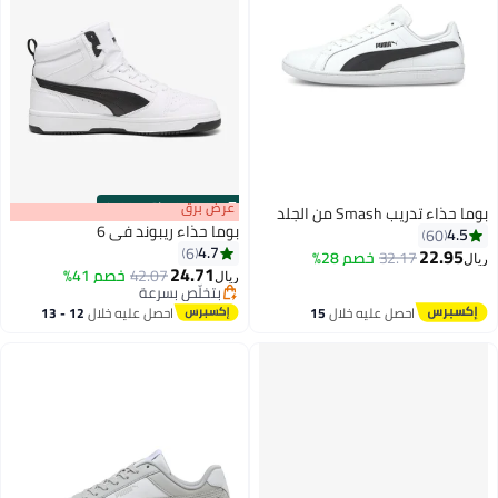
s
00
:
m
عرض برق
00
·
باقي 100%
بوما حذاء تدريب Smash من الجلد
بوما حذاء ريبوند في 6
4.5
60
4.7
6
22.95
32.17
خصم 28%
ريال
24.71
42.07
خصم 41%
ريال
بتخلّص بسرعة
بتخلّص بسرعة
احصل عليه خلال
15
احصل عليه خلال
12 - 13
اغسطس
اغسطس