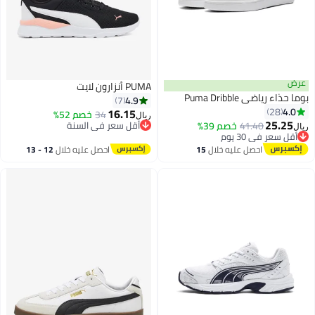
عرض
PUMA أنزارون لايت
بوما حذاء رياضي Puma Dribble
4.9
7
4.0
28
16.15
34
خصم 52%
ريال
25.25
41.40
خصم 39%
أقل سعر في السنة
ريال
أقل سعر في 30 يوم
أقل سعر في السنة
أقل سعر في 30 يوم
احصل عليه خلال
15
احصل عليه خلال
12 - 13
اغسطس
اغسطس