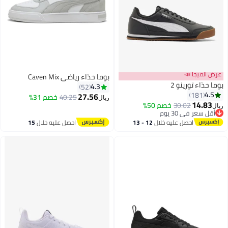
عرض الميجا 📣
بوما حذاء رياضي Caven Mix
بوما حذاء تورينو 2
4.3
52
4.5
181
27.56
40.25
خصم 31%
ريال
14.83
30.02
خصم 50%
ريال
3
أقل سعر في 30 يوم
أقل سعر في 30 يوم
احصل عليه خلال
12 - 13
احصل عليه خلال
15
اغسطس
اغسطس