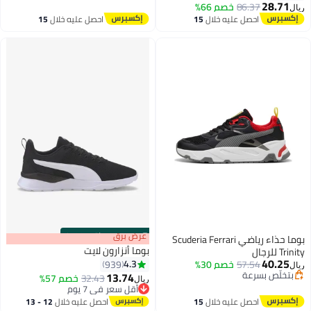
28.71
86.37
خصم 66%
ريال
احصل عليه خلال
15
احصل عليه خلال
15
اغسطس
اغسطس
s
00
:
m
عرض برق
00
·
باقي 100%
بوما حذاء رياضي Scuderia Ferrari
بوما أنزارون لايت
Trinity للرجال
40.25
4.3
57.54
خصم 30%
939
ريال
بتخلّص بسرعة
13.74
32.43
خصم 57%
ريال
4
بتخلّص بسرعة
أقل سعر في 7 يوم
أقل سعر في 7 يوم
احصل عليه خلال
15
احصل عليه خلال
12 - 13