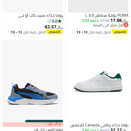
PUMA بومة سماش 3.0 L
بوما حذاء سبيد كات أو جي
17.96
37.86
خصم 52%
5.0
2
ريال
أقل سعر في السنة
62.57
ريال
أقل سعر في السنة
احصل عليه خلال
12 - 13
احصل عليه خلال
12 - 13
اغسطس
اغسطس
s
00
:
m
عرض برق
00
·
باقي 100%
بوما حذاء رياضي Canasta للجنسين
32.17
بوما إكس راي لتر
46.01
خصم 30%
ريال