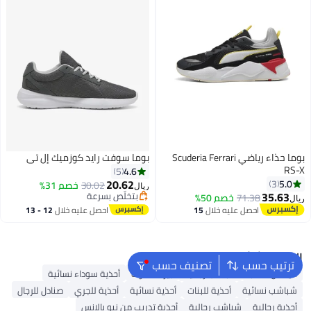
بوما حذاء رياضي Scuderia Ferrari
بوما سوفت رايد كوزميك إل تي
RS-X
4.6
5
20.62
5.0
3
30.02
خصم 31%
ريال
35.63
بتخلّص بسرعة
71.38
خصم 50%
ريال
بتخلّص بسرعة
احصل عليه خلال
15
احصل عليه خلال
12 - 13
اغسطس
اغسطس
البحث الشائع
ترتيب حسب
تصنيف حسب
أديداس سامبا
شباشب رجالية
بيركنستوك
أحذية سوداء نسائية
شباشب نسائية
أحذية للبنات
أحذية نسائية
أحذية للجري
صنادل للرجال
أحذية رجالية
شباشب رجالية
أحذية تدريب من نيو بالانس