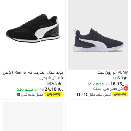
PUMA أنزارون لايت
بوما حذاء التدريب ST Runner v2 من
قماش شبكي
5.0
1
16.15
4.5
59
34
خصم 52%
ريال
24.10
أقل سعر في السنة
34.48
خصم 30%
ريال
أقل سعر في السنة
احصل عليه خلال
12 - 13
احصل عليه خلال
15
اغسطس
اغسطس