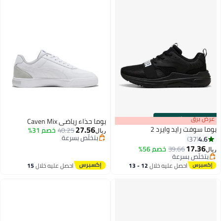
s
00
:
m
عرض برق
00
·
باقي 100%
بوما حذاء رياضي Caven Mix
27.56
بوما سوفت رايد وايرد 2
40.25
خصم 31%
ريال
بتخلّص بسرعة
4.6
37
بتخلّص بسرعة
17.36
39.66
خصم 56%
ريال
بتخلّص بسرعة
بتخلّص بسرعة
احصل عليه خلال
12 - 13
احصل عليه خلال
15
اغسطس
اغسطس