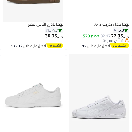
بوما حذاء تدريب Axis
بوما نادي الثاني عصر
4.7
5.0
13
4
36.05
22.95
32.17
خصم 28%
ريال
ريال
بتخلّص بسرعة
4
بتخلّص بسرعة
احصل عليه خلال
15
احصل عليه خلال
12 - 13
اغسطس
اغسطس