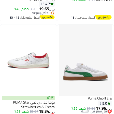
4.7
15
19.65
36.05
خصم 45%
ريال
2
بتخلّص بسرعة
بتخلّص بسرعة
احصل عليه خلال
15
احصل عليه خلال
12 - 13
اغسطس
اغسطس
عرض
Puma Club II Era
بوما حذاء رياضي PUMA Star
5.0
2
Strawberries & Cream
17.96
37.86
أقل سعر في السنة
خصم 52%
ريال
18.34
69.07
خصم 73%
بتخلّص بسرعة
ريال