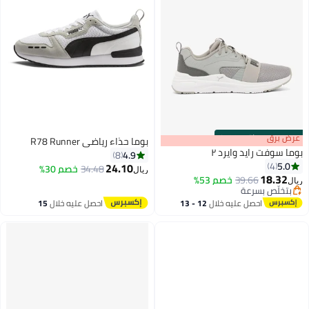
s
00
:
m
عرض برق
00
·
باقي 100%
بوما حذاء رياضي R78 Runner
بوما سوفت رايد وايرد ٢
4.9
8
5.0
4
24.10
34.48
خصم 30%
ريال
18.32
39.66
خصم 53%
ريال
بتخلّص بسرعة
بتخلّص بسرعة
احصل عليه خلال
12 - 13
احصل عليه خلال
15
اغسطس
اغسطس