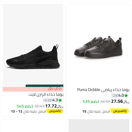
اغسطس
اغسطس
s
00
:
m
عرض برق
00
·
باقي 100%
بوما حذاء رياضي Puma Dribble
بوما حذاء انزارن لايت
4.0
28
4.3
939
27.56
42.55
خصم 35%
ريال
17.72
32.43
خصم 45%
ريال
4
احصل عليه خلال
15
احصل عليه خلال
12 - 13
اغسطس
اغسطس