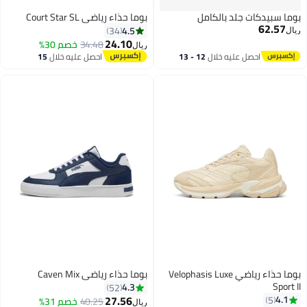
بوما سبيدكات جلد بالكامل
بوما حذاء رياضي Court Star SL
62.57
4.5
34
ريال
24.10
34.48
خصم 30%
ريال
احصل عليه خلال
12 - 13
احصل عليه خلال
15
2
اغسطس
اغسطس
بوما حذاء رياضي Velophasis Luxe
بوما حذاء رياضي Caven Mix
Sport II
4.3
52
27.56
4.1
5
40.25
خصم 31%
ريال