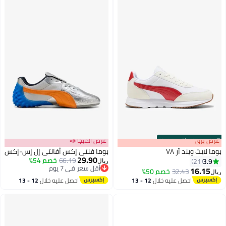
s
00
:
m
عرض برق
00
·
باقي 100%
عرض الميجا 📣
بوما لايت ويند آر ٧٨
بوما فنتي إكس أفانتي إل إس-إكس
29.90
66.19
خصم 54%
3.9
21
ريال
أقل سعر في 7 يوم
16.15
32.43
خصم 50%
ريال
2
أقل سعر في 7 يوم
احصل عليه خلال
12 - 13
احصل عليه خلال
12 - 13
اغسطس
اغسطس