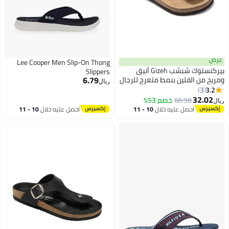
عرض
Lee Cooper Men Slip-On Thong
بيركنستوك شبشب Gizeh أنيق
Slippers
6.79
ومريح من الفلين بنمط متعرج للرجال
ريال
والنساء
3.2
3
2
17
32.02
68.98
خصم 53%
ريال
احصل عليه خلال
10 - 11
احصل عليه خلال
10 - 11
اغسطس
اغسطس