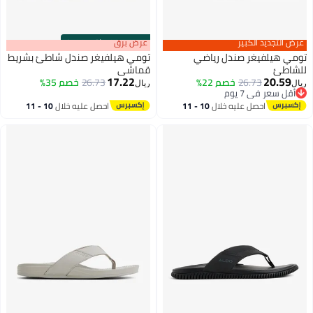
عرض التجديد الكبير
s
00
:
m
عرض برق
00
·
باقي 100%
تومي هيلفيغر صندل رياضي
تومي هيلفيغر صندل شاطئ بشريط
للشاطئ
قماشي
17.22
20.59
26.73
خصم 22%
26.73
خصم 35%
ريال
ريال
2
2
أقل سعر في 7 يوم
أقل سعر في 7 يوم
احصل عليه خلال
10 - 11
احصل عليه خلال
10 - 11
اغسطس
اغسطس