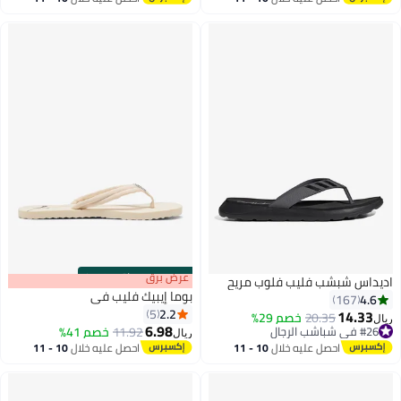
تم بيع +20 مؤخرًا
اغسطس
اغسطس
#1 في شباشب الرجال
s
00
:
m
عرض برق
00
·
باقي 100%
اديداس شبشب فليب فلوب مريح
بوما إيبيك فليب في
4.6
167
2.2
5
14.33
20.35
خصم 29%
ريال
6.98
#26 في شباشب الرجال
11.92
خصم 41%
ريال
3
#26 في شباشب الرجال
احصل عليه خلال
10 - 11
احصل عليه خلال
10 - 11
اغسطس
اغسطس