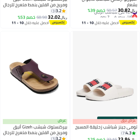
بشعار
ومريح من الفلين بنمط متعرج للرجال
30.82
#24 في شباشب الرجال
50.57
خصم 39%
والنساء
3.2
3
ريال
17
أقل سعر في 7 يوم
32.02
68.98
خصم 53%
ريال
#24 في شباشب الرجال
احصل عليه خلال
10 - 11
احصل عليه خلال
10 - 11
اغسطس
اغسطس
s
00
:
m
عرض برق
00
·
باقي 100%
عرض
تومي جينز شباشب زحليقة المسبح
بيركنستوك شبشب Gizeh أنيق
ومريح من الفلين بنمط متعرج للرجال
4.3
7
والنساء
23.84
3.2
3
32.15
خصم 25%
ريال