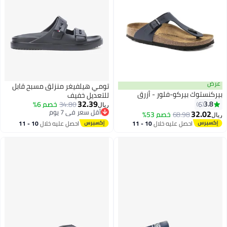
عرض
تومي هيلفيغر منزلق مسبح قابل
بيركنستوك بيركو-فلور - أزرق
للتعديل خفيف
32.39
3.8
6
34.80
خصم 6%
ريال
أقل سعر في 7 يوم
32.02
68.98
خصم 53%
ريال
3
أقل سعر في 7 يوم
احصل عليه خلال
10 - 11
احصل عليه خلال
10 - 11
اغسطس
اغسطس