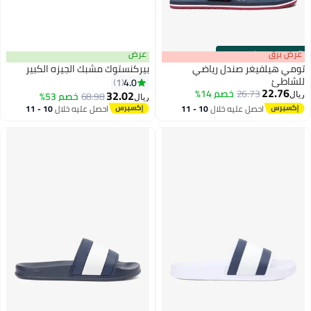
s
00
:
m
عرض برق
00
·
باقي 100%
عرض
تومي هيلفيغر صندل رياضي
بيركنستوك مشبك الجيزه الكبير
للشاطئ
4.0
1
22.76
26.73
خصم 14%
32.02
68.98
خصم 53%
ريال
ريال
2
احصل عليه خلال
10 - 11
احصل عليه خلال
10 - 11
اغسطس
اغسطس