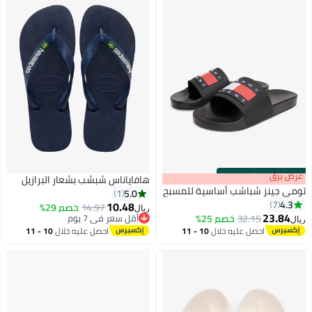
s
00
:
m
عرض برق
00
·
باقي 100%
هافاياناس شبشب بشعار البرازيل
تومي جينز شباشب أساسية للمسبح
5.0
1
4.3
7
10.48
14.97
خصم 29%
ريال
23.84
32.15
خصم 25%
أقل سعر في 7 يوم
ريال
6
أقل سعر في 7 يوم
احصل عليه خلال
10 - 11
احصل عليه خلال
10 - 11
اغسطس
اغسطس