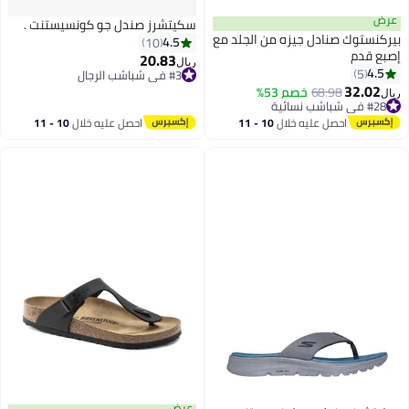
عرض
سكيتشرز صندل جو كونسيستنت .
بيركنستوك صنادل جيزه من الجلد مع
4.5
10
إصبع قدم
20.83
ريال
4.5
5
#3 في شباشب الرجال
9
32.02
#3 في شباشب الرجال
68.98
خصم 53%
ريال
#28 في شباشب نسائية
#28 في شباشب نسائية
احصل عليه خلال
10 - 11
احصل عليه خلال
10 - 11
اغسطس
اغسطس
عرض