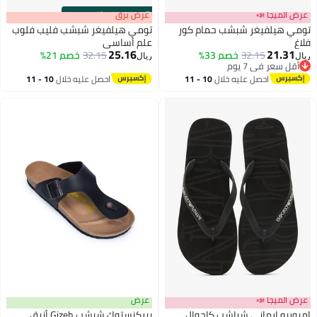
عرض الميجا 📣
s
00
:
m
عرض برق
00
·
باقي 100%
تومي هيلفيغر شبشب حمام كور
تومي هيلفيغر شبشب فليب فلوب
فلاغ
علم أساسي
25.16
21.31
32.15
خصم 33%
32.15
خصم 21%
ريال
ريال
أقل سعر في 7 يوم
أقل سعر في 7 يوم
احصل عليه خلال
10 - 11
احصل عليه خلال
10 - 11
اغسطس
اغسطس
عرض الميجا 📣
عرض
امبوريو ارماني شباشب كاجوال
بيركنستوك شبشب Gizeh أنيق