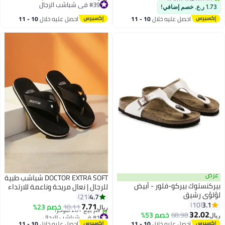
#2 في شباشب الرجال
سير خفيفة للرجال، أحذية مسطحة
#39 في شباشب الرجال
1.73 ر.ع. خصم إضافي!
#39 في شباشب الرجال
تجف بسرعة، أحذية رياضية للحمام،
احصل عليه خلال
10 - 11
احصل عليه خلال
10 - 11
للاستخدام في الداخل أو الخارج
اغسطس
اغسطس
عرض
DOCTOR EXTRA SOFT شباشب طبية
بيركنستوك بيركو-فلور - أبيض
للرجال | نعال مريحة وناعمة للارتداء
لؤلؤي رشيق
اليومي، مانعة للانزلاق، خفيفة الوزن
4.7
21
3.1
10
ومريحة | ناعمة للغاية
7.71
10.11
خصم 23%
ريال
32.02
68.98
خصم 53%
#1 في شباشب الرجال
ريال
بتخلّص بسرعة
احصل عليه خلال
10 - 11
احصل عليه خلال
10 - 11