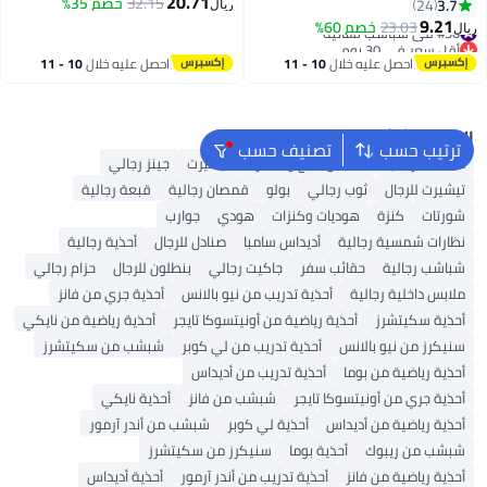
20.71
32.15
خصم 35%
3.7
24
ريال
2
9.21
#30 في شباشب نسائية
23.03
خصم 60%
ريال
أقل سعر في 30 يوم
#30 في شباشب نسائية
احصل عليه خلال
10 - 11
احصل عليه خلال
10 - 11
اغسطس
اغسطس
البحث الشائع
ترتيب حسب
تصنيف حسب
محفظة رجالية
ملابس الحج والعمرة
تيشيرت
جينز رجالي
تيشيرت للرجال
ثوب رجالي
بولو
قمصان رجالية
قبعة رجالية
شورتات
كنزة
هوديات وكنزات
هودي
جوارب
نظارات شمسية رجالية
أديداس سامبا
صنادل للرجال
أحذية رجالية
شباشب رجالية
حقائب سفر
جاكيت رجالي
بنطلون للرجال
حزام رجالي
ملابس داخلية رجالية
أحذية تدريب من نيو بالانس
أحذية جري من فانز
أحذية سكيتشرز
أحذية رياضية من أونيتسوكا تايجر
أحذية رياضية من نايكي
سنيكرز من نيو بالانس
أحذية تدريب من لي كوبر
شبشب من سكيتشرز
أحذية رياضية من بوما
أحذية تدريب من أديداس
أحذية جري من أونيتسوكا تايجر
شبشب من فانز
أحذية نايكي
أحذية رياضية من أديداس
أحذية لي كوبر
شبشب من أندر آرمور
شبشب من ريبوك
أحذية بوما
سنيكرز من سكيتشرز
أحذية رياضية من فانز
أحذية تدريب من أندر آرمور
أحذية أديداس