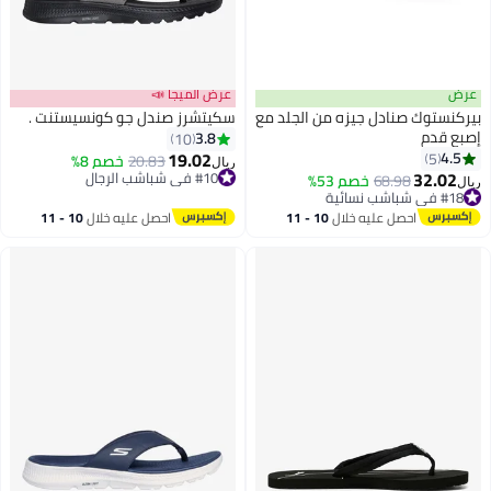
عرض
عرض الميجا 📣
بيركنستوك صنادل جيزه من الجلد مع
سكيتشرز صندل جو كونسيستنت .
إصبع قدم
3.8
10
19.02
4.5
5
20.83
خصم 8%
ريال
9
32.02
#10 في شباشب الرجال
68.98
خصم 53%
ريال
#10 في شباشب الرجال
#18 في شباشب نسائية
#18 في شباشب نسائية
احصل عليه خلال
10 - 11
احصل عليه خلال
10 - 11
اغسطس
اغسطس