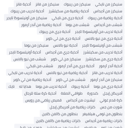
سنيكرز من نايكي
سنيكرز من ريبوك
سنيكرز من فانز
أحذية فانز
سنيكرز من أديداس
أحذية رياضية من سكيتشرز
أحذية تدريب من ريبوك
أحذية رياضية من ريبوك
أحذية جري من نايكي
سنيكرز من أونيتسوكا تايجر
شبشب من أديداس
شبشب من بوما
أحذية رياضية من أندر آرمور
أحذية تدريب من أونيتسوكا تايجر
أحذية جري من ريبوك
أحذية جري من نيو بالانس
أحذية جري من لي كوبر
شبشب من أونيتسوكا تايجر
أحذية نيو بالانس
سنيكرز من بوما
أحذية تدريب من سكيتشرز
أحذية جري من أديداس
أحذية أونيتسوكا تايجر
أحذية جري من سكيتشرز
سنيكرز من لي كوبر
شبشب من نيو بالانس
أحذية أندر آرمور
أحذية جري من أندر آرمور
شبشب من نايكي
أحذية تدريب من فانز
أحذية رياضية من نيو بالانس
أحذية تدريب من نايكي
سنيكرز من أندر آرمور
شبشب من لي كوبر
أحذية رياضية من لي كوبر
أحذية جري من بوما
أحذية ريبوك
أحذية تدريب من بوما
هدايا له
نايك
أمريكان إيجل
كندورة
طواقي الصلاة
أحذية كرة سلة للرجال
كرة قدم غوتي
تيشيرت من أديداس
قميص رياضي من رويس
شورت من جس
كنزات رياضية من أمريكان إيجل
بنطلون من تومي هيلفيغر
بنطلون من كالفن كلاين
كنزات رياضية من أديداس
كنزات رياضية من كالفن كلاين
شورت من تومي هيلفيغر
تيشيرت من سكيتشرز
هودي من نايكي