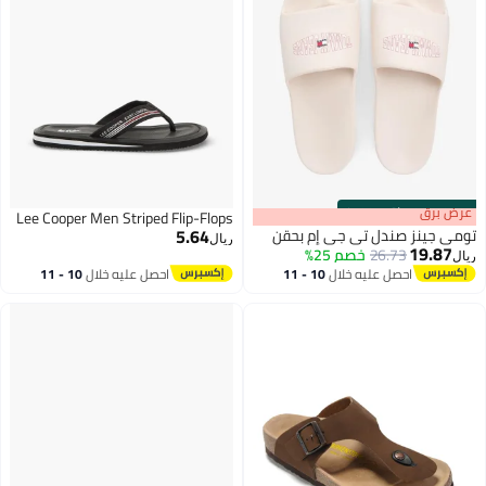
s
00
:
m
عرض برق
00
·
باقي 100%
Lee Cooper Men Striped Flip-Flops
5.64
تومي جينز صندل تي جي إم بحقن
ريال
19.87
26.73
خصم 25%
ريال
احصل عليه خلال
10 - 11
احصل عليه خلال
10 - 11
2
اغسطس
اغسطس