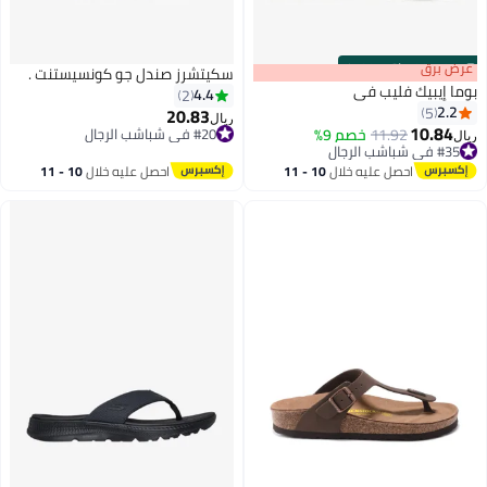
s
00
:
m
عرض برق
00
·
باقي 100%
سكيتشرز صندل جو كونسيستنت .
بوما إيبيك فليب في
4.4
2
2.2
5
20.83
ريال
10.84
11.92
خصم 9%
#20 في شباشب الرجال
ريال
3
#35 في شباشب الرجال
#20 في شباشب الرجال
#35 في شباشب الرجال
احصل عليه خلال
10 - 11
احصل عليه خلال
10 - 11
اغسطس
اغسطس