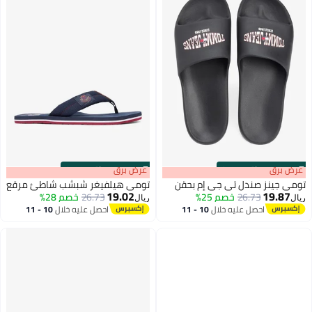
s
00
:
m
عرض برق
00
·
باقي 100%
s
00
:
m
عرض برق
00
·
باقي 100%
تومي جينز صندل تي جي إم بحقن
تومي هيلفيغر شبشب شاطئ مرقع
19.02
19.87
26.73
خصم 25%
26.73
خصم 28%
ريال
ريال
احصل عليه خلال
10 - 11
احصل عليه خلال
10 - 11
3
2
اغسطس
اغسطس