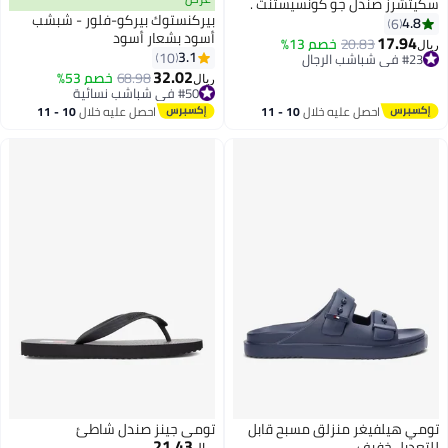
سكيتشرز صندل جو كونسيستنت .
بيركنستوك بيركو-فلور - شبشب
4.8
6
أسود بشعار أسود
17.94
20.83
خصم 13%
ريال
3.1
10
#23 في شباشب الرجال
32.02
#23 في شباشب الرجال
68.98
خصم 53%
ريال
#50 في شباشب نسائية
#50 في شباشب نسائية
احصل عليه خلال
10 - 11
احصل عليه خلال
10 - 11
اغسطس
اغسطس
تومي هيلفيغر منزلق مسبح قابل
تومي جينز صندل شاطئ
21.43
للتعديل خفيف
ريال