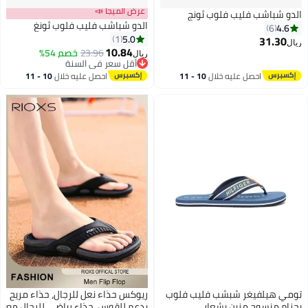
عرض الميجا 📣
الدو شباشب فليب فلوب ثونج
الدو شباشب فليب فلوب ثونغ
4.6
6
5.0
1
31.30
ريال
10.84
23.96
خصم 54%
ريال
4
3
أقل سعر في السنة
أقل سعر في السنة
احصل عليه خلال
10 - 11
احصل عليه خلال
10 - 11
اغسطس
اغسطس
تومي هيلفيغر شبشب فليب فلوب
ريوكس حذاء نعل للرجال، حذاء مريح
بحزام منسوج مزين بشعار
بدعم للقوس، حذاء رياضي للرجال مع