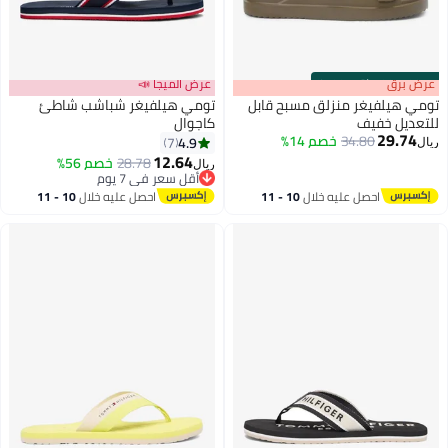
s
00
:
m
عرض برق
00
·
باقي 100%
عرض الميجا 📣
تومي هيلفيغر منزلق مسبح قابل
تومي هيلفيغر شباشب شاطئ
للتعديل خفيف
كاجوال
29.74
34.80
خصم 14%
4.9
7
ريال
2
3
12.64
28.78
خصم 56%
ريال
أقل سعر في 7 يوم
أقل سعر في 7 يوم
احصل عليه خلال
10 - 11
احصل عليه خلال
10 - 11
اغسطس
اغسطس