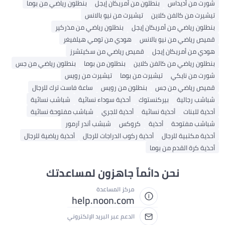
شورت من أديداس
بنطلون من أمريكان إيجل
بنطلون رياضي من بوما
تيشيرت من كالفن كلاين
تيشيرت من نيو بالانس
بنطلون رياضي من أمريكان إيجل
بنطلون رياضي من مذركير
قميص رياضي من نيو بالانس
هودي من تومي هيلفيغر
هودي من أمريكان إيجل
قميص رياضي من سكيتشرز
بنطلون رياضي من كالفن كلاين
بنطلون من بوما
بنطلون رياضي من جس
شورت من نايكي
تيشيرت من بوما
تيشيرت من رويس
قميص رياضي من جس
بنطلون من رويس
ساعة فاست ترك للرجال
شباشب رجالية
بيركنستوك
أحذية سوداء نسائية
شباشب نسائية
أحذية للبنات
أحذية نسائية
أحذية للجري
شباشب مفتوحة نسائية
شباشب مفتوحة
أحذية
كروكس
شبشب أندر آرمور
أحذية مكتبية للرجال
أحذية ركوب الدراجات للرجال
أحذية رياضية للرجال
أحذية كرة القدم من بوما
نحن دائماً جاهزون لمساعدتك
مركز المساعدة
help.noon.com
الدعم عبر البريد الإلكتروني