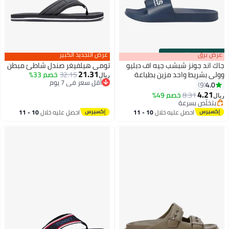
s
00
:
m
عرض برق
00
·
باقي 100%
عرض التجديد الكبير
جاك اند جونز شبشب جيه اف دبليو
تومي هيلفيغر صندل شاطئ مبطن
21.31
وولي بشريط واحد مزين بطباعة
32.15
خصم 33%
ريال
أقل سعر في 7 يوم
4.0
9
3
2
أقل سعر في 7 يوم
4.21
8.31
خصم 49%
ريال
بتخلّص بسرعة
بتخلّص بسرعة
احصل عليه خلال
10 - 11
احصل عليه خلال
10 - 11
اغسطس
اغسطس