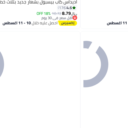
اديداس كاب بيسبول بشعار جديد بثلاث خ
4.6
176
8.79
18% OFF
10.72
ريال
11
أقل سعر في 30 يوم
أقل سعر في 30 يوم
احصل عليه خلال
10 - 11 اغسطس