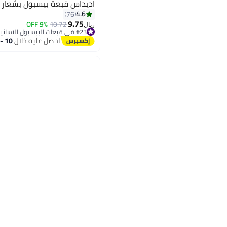
اديداس قبعة بيسبول بشعار
4.6
76
9.75
9% OFF
10.72
ريال
5
#23 في قبعات البيسبول النسائية
أقل سعر في 30 يوم
احصل عليه خلال
10 - 11 اغسطس
#23 في قبعات البيسبول النسائية