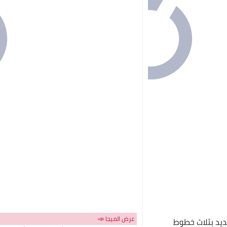
عرض الميجا 📣
ديد بثلاث خطوط