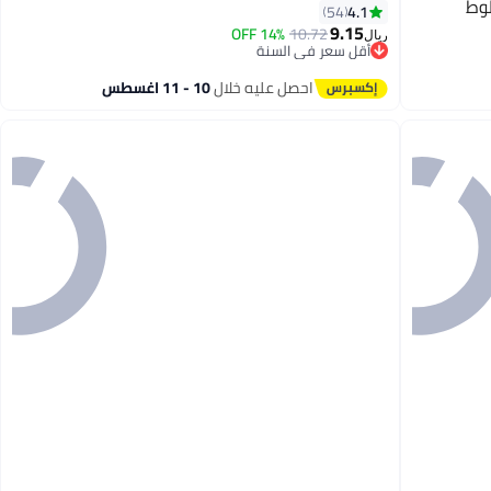
طوط
4.1
54
9.15
14% OFF
10.72
ريال
أقل سعر في السنة
5
أقل سعر في السنة
احصل عليه خلال
10 - 11 اغسطس