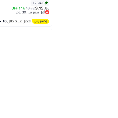
4.6
176
9.15
14% OFF
10.72
ريال
أقل سعر في 30 يوم
11
أقل سعر في 30 يوم
احصل عليه خلال
10 - 11 اغسطس