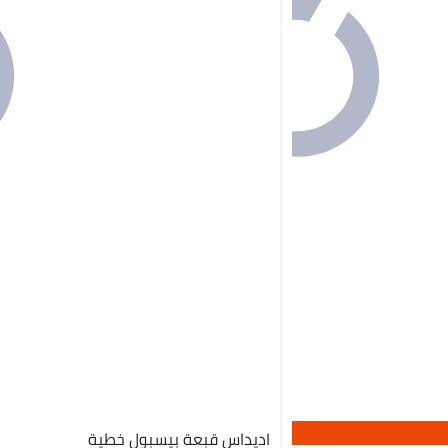
اديداس قبعة بيسبول خطية