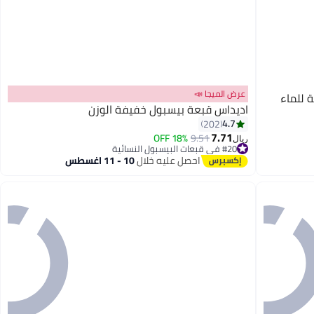
عرض الميجا 📣
 للماء
اديداس قبعة بيسبول خفيفة الوزن
4.7
202
7.71
18% OFF
9.51
ريال
5
#20 في قبعات البيسبول النسائية
أقل سعر في 30 يوم
احصل عليه خلال
10 - 11 اغسطس
#20 في قبعات البيسبول النسائية