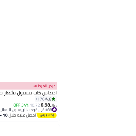
عرض الميجا 📣
اديداس كاب بيسبول بشعار ج
4.6
176
6.98
34% OFF
10.72
ريال
11
#38 في قبعات البيسبول النسائية
أقل سعر في 7 يوم
احصل عليه خلال
10 - 11 اغسطس
#38 في قبعات البيسبول النسائية