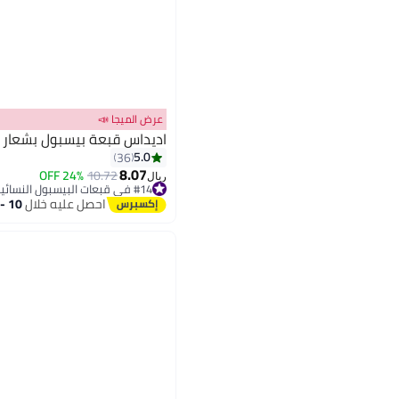
عرض الميجا 📣
اديداس قبعة بيسبول بشعار
5.0
36
8.07
24% OFF
10.72
ريال
#14 في قبعات البيسبول النسائية
#14 في قبعات البيسبول النسائية
احصل عليه خلال
10 - 11 اغسطس