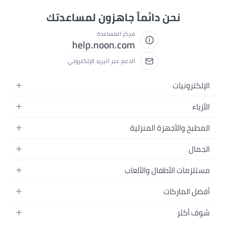
نحن دائماً جاهزون لمساعدتك
مركز المساعدة
help.noon.com
الدعم عبر البريد الإلكتروني
الإلكترونيات
الجوالات
الأزياء
التابلت
أزياء نسائية
المطبخ والأجهزة المنزلية
اللابتوبات
أزياء رجالية
الحمام
الأجهزة المنزلية
الجمال
أزياء البنات
ديكور البيت
الكاميرات
العطور
أزياء الأولاد
مستلزمات الأطفال والألعاب
المطبخ والسفرة
التلفزيونات
المكياج
الساعات
الحفاضات
أدوات وتحسين المنزل
السماعات
أفضل الماركات
العناية بالشعر
المجوهرات
وسائل تنقل الأطفال
المفارش
ألعاب القيمنق
سامسونج
العناية بالبشرة
شوف أكثر
حقائب نسائية
الرضاعة والتغذية
الأثاث
أبل
منتجات الحمام والجسم