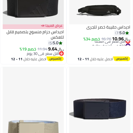
عرض الميجا 📣
اديداس حقيبة خصر للجري
اديداس حزام منسوج بتصميم قابل
5.0
7
#22 في أحزمة رجالية
للعكس
10.96
16.76
خصم 34%
أقل سعر في السنة
ريال
5.0
5
#22 في أحزمة رجالية
2
9.64
11.94
خصم 19%
ريال
أقل سعر في 30 يوم
أقل سعر في 30 يوم
احصل عليه خلال
11 - 12
احصل عليه خلال
11 - 12
اغسطس
اغسطس