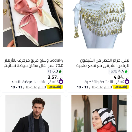
ليلي حزام الخصر من الشيفون
Goolsky وشاح مربع مزخرف بالأزهار
للرقص الشرقي مع قطع ذهبية
70.0 سم، شال ساتان موضة نسائية،
متدلية أبيض/ ذهبي - H
إكسسوار حقيبة متعدد
5.0
4.4
1
575
الاستخدامات، غطاء رأس، لفافة عنق
3.57
4.04
ريال
ريال
9
أنيقة
#2 في الأوشحة والأغطية
#15 في شالات الموضة للنساء
#2 في الأوشحة والأغطية
#15 في شالات الموضة للنساء
احصل عليه خلال
12 - 13
احصل عليه خلال
12 - 13
اغسطس
اغسطس