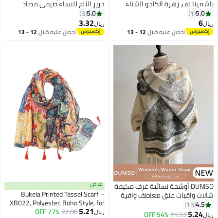
باشمينا لف، زهرة الكاجو الشتاء
حرير الثلج للنساء صيفي مضاد
دافئ وشال كبير للمرأة شالات
للأشعة فوق البنفسجية سريع
5.0
5.0
3
1
وملفات للمرأة وشال كبير هدايا
الجفاف يغطي الرقبة حماية من
3.32
6
ريال
ريال
11
العطلة
الشمس قناع فوق الأذن باللون
احصل عليه خلال
12 - 13
احصل عليه خلال
12 - 13
الأسود للتخييم في الهواء الطلق
اغسطس
اغسطس
والمشي لمسافات طويلة
عرض
DUNISO أوشحة نسائية غرف مكيفة
Bukela Printed Tassel Scarf –
شالات واقيات عنق معاطف واقية
XB022, Polyester, Boho Style, for
من الرياح كاردigans واقية من الرياح
4.5
13
5.21
Women, Summer Beach Wrap
77% OFF
22.86
حرارة المكتب واقيات عنق أوشحة
5.24
54% OFF
11.53
ريال
ريال