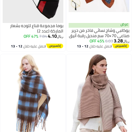
عرض
بوما مجموعة قناع للوجه بشعار
يوكانبي وشاح نسائي فاخر من حرير
الماركة (عدد 2)
4.10
صناعي 70×70 سم منديل رقبة أنيق
47% OFF
7.84
ريال
3.28
6.03
45% OFF
مناسب للعمل نقش كلاسيكي بطابع
ريال
عتيق
احصل عليه خلال
12 - 13
احصل عليه خلال
12 - 13
اغسطس
اغسطس