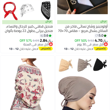
عرض
عرض
أولودينيز وشاح نسائي فاخر من
منديل قطني كبير للرجال والنساء،
الساتان بشكل مربع – مقاس 70×70
منديل بيزلي بطول 22 بوصة بألوان
سم – إكسسوار أنيق بطبعات ملونة
متعددة
3.6
5.0
6
7
10
للرقبة أو الشعر أو تزيين الحقيبة –
2.84
4.70
9.52
50% OFF
6.69
57% OFF
أقل سعر في السنة
ريال
ريال
خفيف الوزن ومثالي لإطلالة الربيع
أقل سعر في 30 يوم
تم بيع +10 مؤخرًا
أقل سعر في 30 يوم
أقل سعر في السنة
احصل عليه خلال
12 - 13
احصل عليه خلال
12 - 13
اغسطس
اغسطس