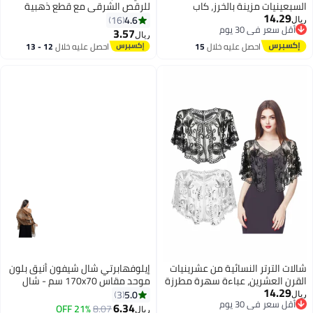
السبعينيات مزينة بالخرز، كاب
للرقص الشرقي مع قطع ذهبية
14.29
مسائي مزين بالخرز لتغطية الفلاپر
متدلية أحمر/ذهبي/فضي
4.6
16
ريال
أقل سعر في 30 يوم
لفساتين السهرة 2 قطعة
3.57
ريال
أقل سعر في 30 يوم
احصل عليه خلال
15
احصل عليه خلال
12 - 13
اغسطس
اغسطس
شالات الترتر النسائية من عشرينيات
إيلوفهابرتي شال شيفون أنيق بلون
القرن العشرين، عباءة سهرة مطرزة
موحد مقاس 170x70 سم - شال
14.29
بالترتر، غطاء بوليرو فلابر لفساتين
بني قهوة، وشاح فاخر لوصيفات
5.0
3
ريال
أقل سعر في 30 يوم
السهرة والحفلات، قطعتان
العروس، حجاب سهرة، رداء عباية
6.34
21% OFF
8.07
ريال
5