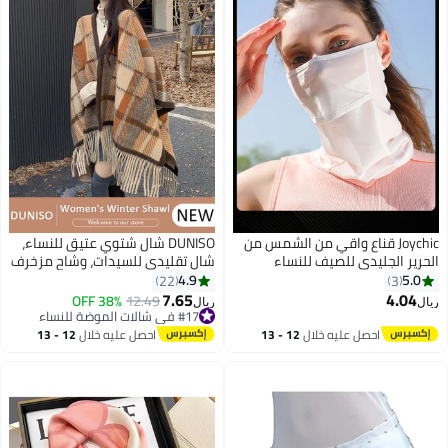
Joychic قناع واقي من الشمس من
DUNISO شال شتوي عتيق للنساء،
الحرير الجليدي للصيف للنساء
شال تقليدي للسيدات، وشاح مزخرف
للجولف في الهواء الطلق مضاد
بتصميم عتيق من الكشمير
4.9
5.0
22
3
للبعوض حجاب قابل للتنفس مضاد
الاصطناعي، بونشو مفتوح من
7.65
4.04
#17 في شالات الموضة للنساء
12.49
38% OFF
ريال
ريال
11
للأشعة فوق البنفسجية للحماية من
الأمام، أغطية دافئة للملابس
أقل سعر في السنة
الأشعة فوق البنفسجية أبيض
#17 في شالات الموضة للنساء
المسائية، شال بونشو خارجي لخريف
احصل عليه خلال
12 - 13
احصل عليه خلال
12 - 13
وشتاء
اغسطس
اغسطس