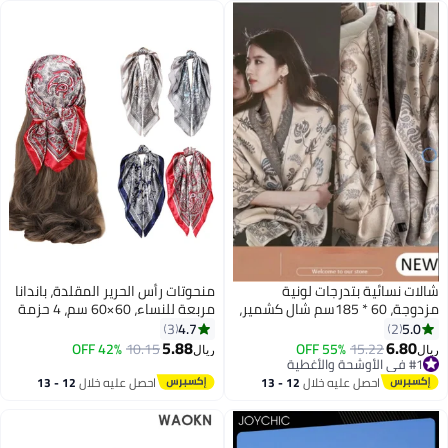
شالات نسائية بتدرجات لونية
منحوتات رأس الحرير المقلدة، باندانا
مزدوجة، 60 * 185سم شال كشمير،
مربعة للنساء، 60×60 سم، 4 حزمة
لف على الفستان المسائي، شال
4.7
5.0
3
2
صوف كثيف ودافئ لفافة بطانية،
5.88
6.80
42% OFF
10.15
55% OFF
15.22
ريال
ريال
بونشو مفتوح من الأمام للسفر،
#1 في الأوشحة والأغطية
#1 في الأوشحة والأغطية
حفلات الزفاف، المنزل، المكتب
احصل عليه خلال
12 - 13
احصل عليه خلال
12 - 13
اغسطس
اغسطس