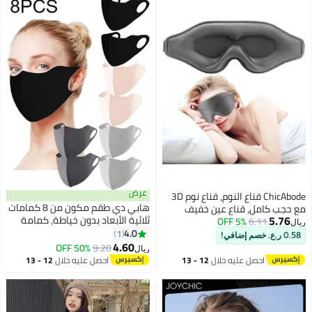
عرض
ChicAbode قناع النوم، قناع نوم 3D
هابي دي طقم مكون من 8 كمامات
مع حجب كامل، قناع عين خفيف
5.76
ثلاثية الأبعاد بدون خياطة، كمامة
6.11
5% OFF
الوزن وناعم كالحرير للنوم، قابل
ريال
وقاية من الأشعة فوق البنفسجية
4.0
للتعديل بالكامل للاستخدام في
1
0.58 ر.ع. خصم إضافي!
للشمس للنشاطات الخارجية، كمامة
4.60
المنزل، المكتب، السفر، التأمل،
50% OFF
9.20
ريال
مضادة للشمس مصنوعة من الحرير
اليوغا، رمادي
احصل عليه خلال
12 - 13
احصل عليه خلال
12 - 13
الصناعي القابل للتهوية والبوليستر،
اغسطس
اغسطس
الألوان المتوفرة هي الأسود،
الوردي الفاتح، الرمادي، الرمادي
الداكن.