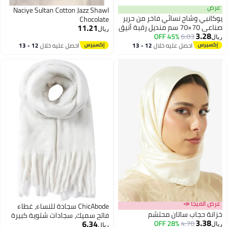
عرض
Naciye Sultan Cotton Jazz Shawl
يوكانبي وشاح نسائي فاخر من حرير
Chocolate
11.21
صناعي 70×70 سم منديل رقبة أنيق
ريال
3.28
6.03
45% OFF
مناسب للعمل نقش كلاسيكي بطابع
ريال
عتيق
احصل عليه خلال
12 - 13
احصل عليه خلال
12 - 13
اغسطس
اغسطس
عرض الميجا 📣
ChicAbode سجادة للنساء، غطاء
خزانة حجاب ساتان محتشم
فاتح سميك، سجادات شتوية كبيرة
3.38
6.34
28% OFF
4.70
ودافئة، سجادات رقيقة وناعمة،
ريال
ريال