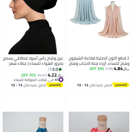
2 قطع اللون الصلبة فقاعة الشيفون
عين وشاح رأس أسود مطاطي يسمح
وشاح للنساء، أزياء لينة الحجاب وشاح
بمرور الهواء للنساء | غطاء شعر
4.84
7.96
39% OFF
طويل التفاف الأوشحة، الشيفون
مطاطي قابل للتعديل مناسب
5.0
1
ريال
رئيس يلف للنساء شال طويل
للارتداء اليومي والمناسبات الدينية
4.22
70% OFF
14.47
ريال
والحفلات
#6 في شالات الموضة للنساء
#6 في شالات الموضة للنساء
احصل عليه خلال
12 - 13
احصل عليه خلال
12 - 13
اغسطس
اغسطس