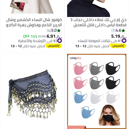
دي إم جي تك غطاء داخليّ حجاب 3
كوفوز شال النساء الكشمير وشال
قطعة لباس داخليّ قابل للتعديل
الحرير الناعم بونكوش زهرة الكاجو
الشتاء دافئ وشال كبير للنساء
5.0
4.6
4
7
شالات و ملفوفات للفساتين
6.91
5.19
#1 في شالات الموضة للنساء
8.06
14% OFF
ريال
ريال
المسائية ، حجم واحد
تم بيع +10 مؤخرًا
#3 في الأوشحة والأغطية
#1 في شالات الموضة للنساء
#3 في الأوشحة والأغطية
احصل عليه خلال
12 - 13
احصل عليه خلال
12 - 13
اغسطس
اغسطس