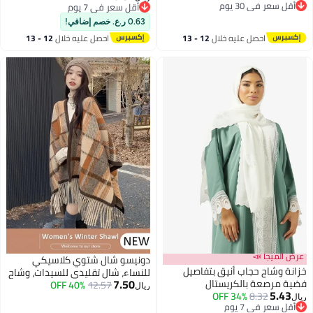
أقل سعر في 30 يوم
أقل سعر في 7 يوم
سجادة دافئة، سجادة سميكة ناعمة
أقل سعر في 30 يوم
أقل سعر في 7 يوم
مع زخارف خريفية وشتويّة، قلعة
0.63 ر.ع. خصم إضافي!
للنساء، بيضاء
احصل عليه خلال
12 - 13
احصل عليه خلال
12 - 13
اغسطس
اغسطس
عرض الميجا 📣
دونيسو شال شتوي كلاسيكي
خزانة وشاح حجاب أنيق بتفاصيل
للنساء، شال تقليدي للسيدات، وشاح
7.50
فضية مرصعة بالكريستال
12.57
40% OFF
بشرارات، شال كشمير تقليدي، رداء
ريال
5.43
34% OFF
8.32
بونشو مفتوح من الأمام، وشاح دافئ
ريال
أقل سعر في 7 يوم
للارتداء مع فستان السهرة، شال