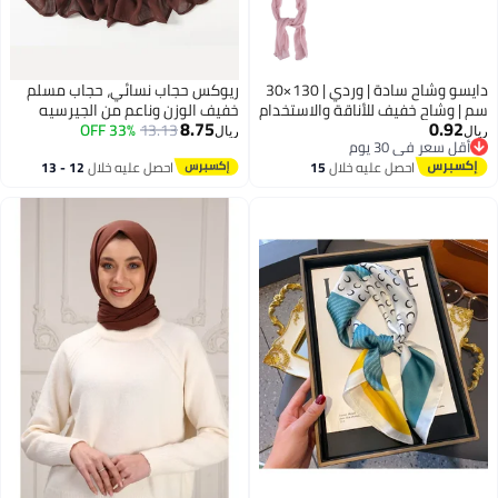
دايسو وشاح سادة | وردي | 130×30
ريوكس حجاب نسائي، حجاب مسلم
سم | وشاح خفيف للأناقة والاستخدام
خفيف الوزن وناعم من الجيرسيه
8.75
0.92
اليومي
13.13
33% OFF
للسيدات المسلمات، حجاب طويل
ريال
ريال
أقل سعر في 30 يوم
عصري بلون موحد وقابل للتنفس،
أقل سعر في 30 يوم
احصل عليه خلال
15
احصل عليه خلال
12 - 13
شالات حجاب إسلامية، بني قهوة
اغسطس
اغسطس