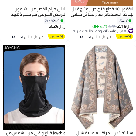
ليفقورا 10 قطع قناع حرير مثلج قابل
ليلي حزام الخصر من الشيفون
لإعادة الاستخدام، قناع قماش قطني
للرقص الشرقي مع قطع ذهبية
قابل للتنفس، مجموعة أقنعة
متدلية أسود - H/ ذهبي/ فضي
4.4
3.7
575
7
مقاومة للغبار (أسود + رمادي +
3.24
2.19
47% OFF
4.15
ريال
ريال
9
وردي + أزرق + أبيض)
#3 في ماسكات وجه رجالية عصرية
#3 في ماسكات وجه رجالية عصرية
احصل عليه خلال
12 - 13
احصل عليه خلال
12 - 13
اغسطس
اغسطس
سيلكفكس المرأة العكسية شال
Joychic قناع واقي من الشمس من