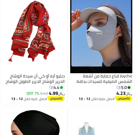
Joychic قناع حماية من أشعة
دبليو أيه أو كي أن سيدة الوشاح
الشمس الصيفية للسيدات بحافة
الحرير الوشاح الحرير الطويل الوشاح
قابلة للفصل من الحرير الجليدي قناع
المربع الأحمر النساء الوشاح حماية
4.4
5.0
3
3
وجه قابل للتنفس للنساء أثناء
الشمس الزخرفية الوشاح وظيفة
4.99
4.23
7% OFF
5.42
ريال
ريال
11
القيادة وركوب الدراجات
الحرير الرقيقة الوشاح الشاطئ
احصل عليه خلال
12 - 13
احصل عليه خلال
12 - 13
الشمس الشال، الوشاح الخفيف
اغسطس
اغسطس
الوزن أربعة مواسم الموضة الوشاح