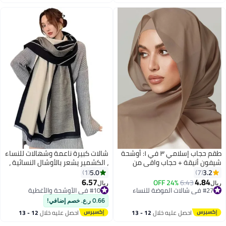
اغسطس
اغسطس
طقم حجاب إسلامي ٣ في ١: أوشحة
شالات كبيرة ناعمة وشهالات للنساء
شيفون أنيقة + حجاب واقي من
، الكشمير يشعر بالأوشال النسائية ،
الشمس قابل للتهوية + غطاء
اكسسوارات أنيقة ومريحة ، مقاومة
5.0
3.2
1
7
داخلي مرن من المودال | غطاء
التخزين أو التلاشي ، كبيرة واسعة
6.57
4.84
24% OFF
6.43
ريال
ريال
3
صيفي خفيف الوزن (ألوان سادة)
الحجم ناعمة ، للارتداء على مدار
#27 في شالات الموضة للنساء
#10 في الأوشحة والأغطية
#27 في شالات الموضة للنساء
#10 في الأوشحة والأغطية
السنة ، متعددة الألوان ، حجم واحد
0.66 ر.ع. خصم إضافي!
احصل عليه خلال
12 - 13
احصل عليه خلال
12 - 13
اغسطس
اغسطس