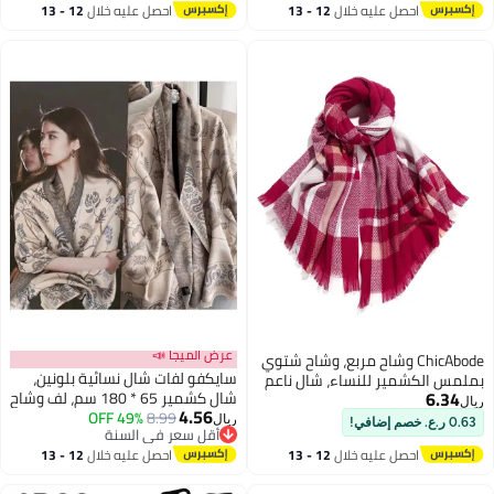
أقل سعر في 7 يوم
احصل عليه خلال
12 - 13
احصل عليه خلال
12 - 13
كاب خارجي للخريف والشتاء
اغسطس
اغسطس
عرض الميجا 📣
ChicAbode وشاح مربع، وشاح شتوي
سايكفو لفات شال نسائية بلونين،
بملمس الكشمير للنساء، شال ناعم
6.34
شال كشمير 65 * 180 سم، لف وشاح
للغاية لتدفئة الجسم، بوشاح باشمينا
ريال
4.56
8.99
49% OFF
لفستان السهرة، بطانية وشاح
فاخر للأزياء المسائية والرحلات
ريال
0.63 ر.ع. خصم إضافي!
أقل سعر في السنة
محبوكة دافئة سميكة للشتاء، رأس
والمكاتب والأعراس الشتوية
أقل سعر في السنة
احصل عليه خلال
12 - 13
احصل عليه خلال
12 - 13
بونشو مفتوح من الأمام للسفر،
اغسطس
اغسطس
وحفلات الزفاف، والمنزل، والمكتب