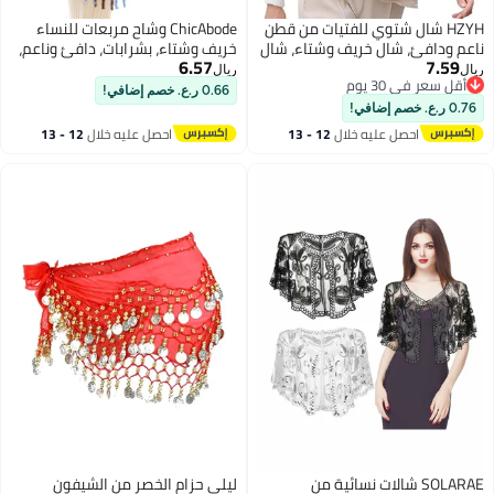
HZYH شال شتوي للفتيات من قطن
ChicAbode وشاح مربعات للنساء
ناعم ودافئ، شال خريف وشتاء، شال
خريف وشتاء، بشرابات، دافئ وناعم،
6.57
7.59
دافئ للصيف والشتاء، شال طويل
شال فاخر، وشاح شبكي سميك
ريال
ريال
أقل سعر في 30 يوم
للفتيات، سجادة كبيرة
لتدفئة الشتاء، مقاس واحد
0.66 ر.ع. خصم إضافي!
أقل سعر في 30 يوم
0.76 ر.ع. خصم إضافي!
احصل عليه خلال
12 - 13
احصل عليه خلال
12 - 13
اغسطس
اغسطس
SOLARAE شالات نسائية من
ليلي حزام الخصر من الشيفون