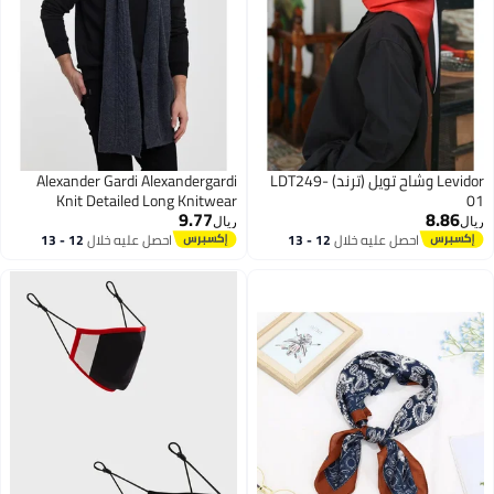
Levidor وشاح تويل (ترند) LDT249-
Alexander Gardi Alexandergardi
Knit Detailed Long Knitwear
01
9.77
8.86
SCARF(E24-SCARVES-ERKK)
ريال
ريال
احصل عليه خلال
12 - 13
احصل عليه خلال
12 - 13
اغسطس
اغسطس