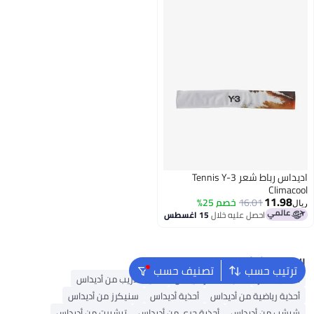
اديداس رباط شعر Tennis Y-3
Climacool
11.98
16.01
خصم 25%
ريال
احصل عليه خلال
15 اغسطس
البحث الشائع
ترتيب حسب
تصنيف حسب
حقائب ظهر
حقيبة ظهر أديداس
أحذية تدريب من أديداس
أحذية رياضية من أديداس
أحذية أديداس
سنيكرز من أديداس
شبشب من أديداس
أحذية جري من أديداس
تيشيرت من أديداس