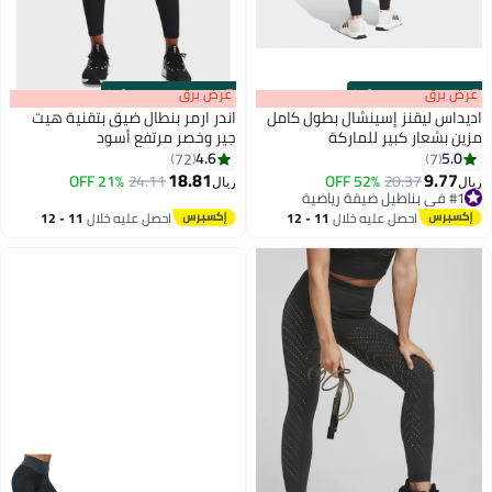
s
00
:
m
عرض برق
00
·
100% Left
s
00
:
m
عرض برق
00
·
100% Left
اديداس ليقنز إسينشال بطول كامل
اندر ارمر بنطال ضيق بتقنية هيت
مزين بشعار كبير للماركة
جير وخصر مرتفع أسود
4.6
5.0
72
7
6
18.81
9.77
21% OFF
24.11
52% OFF
20.37
#1 في بناطيل ضيقة رياضية
ريال
ريال
بتخلّص بسرعة
#1 في بناطيل ضيقة رياضية
احصل عليه خلال
11 - 12
احصل عليه خلال
11 - 12
اغسطس
اغسطس