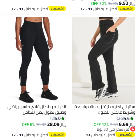
9.52
34.84
بطاقات بجودة عالية
72% OFF
ريال
احصل عليه خلال
11 - 12
احصل عليه خلال
11 - 12
اغسطس
اغسطس
ستايلي اكتيف ليقنز بحواف واسعة
اندر ارمر بنطال فلاي فاسن رياضي
وشريط عاكس للضوء
وضيق بطول يصل للكاحل
5.0
4.6
2
26
28.09
6.69
6% OFF
30.02
12% OFF
7.61
ريال
ريال
أقل سعر في 30 يوم
أقل سعر في 30 يوم
احصل عليه خلال
13
احصل عليه خلال
11 - 12