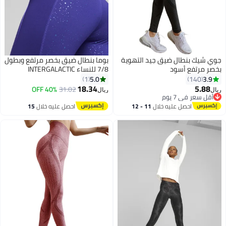
جوي شيك بنطال ضيق جيد التهوية
بوما بنطال ضيق بخصر مرتفع وبطول
بخصر مرتفع أسود
7/8 للنساء INTERGALACTIC
5.0
3.9
1
140
18.34
5.88
40% OFF
31.02
ريال
ريال
6
أقل سعر في 7 يوم
أقل سعر في 7 يوم
احصل عليه خلال
11 - 12
احصل عليه خلال
15
اغسطس
اغسطس