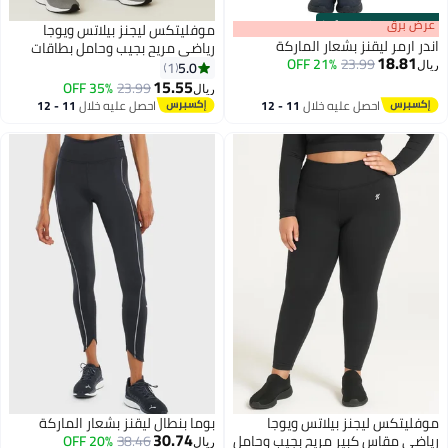
s
00
:
m
عرض برق
00
·
100% Left
موفليتكس ليجنز بيلاتس ويوجا
اندر ارمر ليقنز بشعار الماركة
رياضي مريح بجيب وحامل بطاقات
18.81
21% OFF
23.99
بجودة عالية
5.0
1
ريال
15.55
35% OFF
23.99
ريال
3
احصل عليه خلال
11 - 12
احصل عليه خلال
11 - 12
اغسطس
اغسطس
موفليتكس ليجنز بيلاتس ويوجا
بوما بنطال ليقنز بشعار الماركة
30.74
رياضي مقاس كبير مريح بجيب وحامل
38.46
20% OFF
ريال