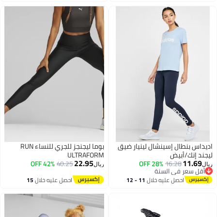
اغسطس
اديداس بنطال إسينشال لينيار ضيق
بوما ليجنجز للجري للنساء RUN
ليجند إنك/أبيض
ULTRAFORM
22.95
11.69
42% OFF
40.25
28% OFF
16.28
ريال
ريال
أقل سعر في السنة
أقل سعر في السنة
احصل عليه خلال
11 - 12
احصل عليه خلال
15
اغسطس
اغسطس