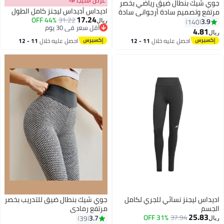
عرض الميجا 📣
جوي شيك بنطال ضيق رياضي بخصر
اديداس أديداس ليجنز كامل الطول
مرتفع وتصميم سادة أرجواني سادة
17.24
44% OFF
31.22
3.9
140
ريال
أقل سعر في 30 يوم
4.81
ريال
6
أقل سعر في 30 يوم
احصل عليه خلال
11 - 12
احصل عليه خلال
11 - 12
اغسطس
اغسطس
اديداس ليجنز نسائي للجري لكامل
جوي شيك بنطال ضيق للتدريب بخصر
الجسم
مرتفع رمادي
25.83
31% OFF
37.94
3.7
39
ريال