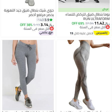
عرض
جوي شيك بنطال ضيق جيد التهوية
بوما بنطال ضيق للركض للنساء
بخصر مرتفع أخضر
RUN ULTRAFORM
3.9
140
11.42
69% OFF
37.94
3.14
38% OFF
5.13
ريال
ريال
6
أقل سعر في السنة
أقل سعر في السنة
أقل سعر في السنة
أقل سعر في السنة
احصل عليه خلال
15
اغسطس