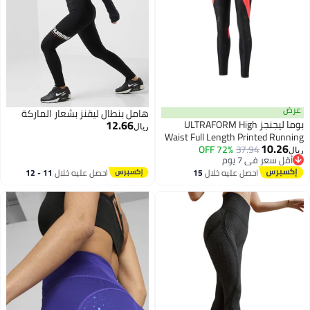
عرض
هامل بنطال ليقنز بشعار الماركة
12.66
بوما ليجنجز ULTRAFORM High
ريال
Waist Full Length Printed Running
10.26
للنساء
37.94
72% OFF
ريال
أقل سعر في 7 يوم
أقل سعر في 7 يوم
احصل عليه خلال
15
احصل عليه خلال
11 - 12
اغسطس
اغسطس