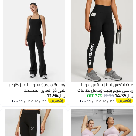
موفليتكس ليجنز بيلاتس ويوجا
Cardio Bunny سروال ليجنز كارديو
رياضي مريح بجيب وحامل بطاقات
باني ذو الساق المتسعة
11.94
14.35
بجودة عالية
22.79
37% OFF
ريال
ريال
احصل عليه خلال
11 - 12
احصل عليه خلال
11 - 12
اغسطس
اغسطس