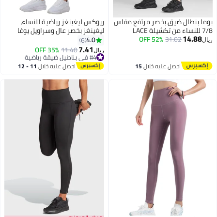
بوما بنطال ضيق بخصر مرتفع مقاس
ريوكس ليغينغز رياضية للنساء،
7/8 للنساء من تكشيلة LACE
ليغينغز بخصر عالٍ وسراويل يوغا
14.88
31.02
52% OFF
للنساء، ليغينغز ناعمة ومطاطية
4.0
6
ريال
للتحكم في البطن، سراويل رياضية
7.41
35% OFF
11.40
ريال
2
قابلة للتنفس، ليغينغز يوغا للتمارين
#4 في بناطيل ضيقة رياضية
#4 في بناطيل ضيقة رياضية
الرياضية والجري وغيرها، لون
احصل عليه خلال
15
احصل عليه خلال
11 - 12
جرافيت
اغسطس
اغسطس