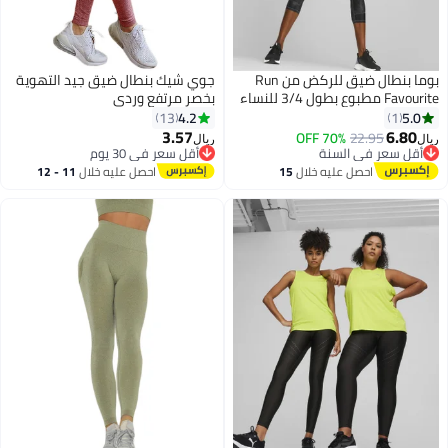
بوما بنطال ضيق للركض من Run
جوي شيك بنطال ضيق جيد التهوية
Favourite مطبوع بطول 3/4 للنساء
بخصر مرتفع وردي
4.2
5.0
13
1
3.57
6.80
70% OFF
22.95
ريال
ريال
أقل سعر في السنة
أقل سعر في 30 يوم
أقل سعر في السنة
أقل سعر في 30 يوم
احصل عليه خلال
15
احصل عليه خلال
11 - 12
اغسطس
اغسطس