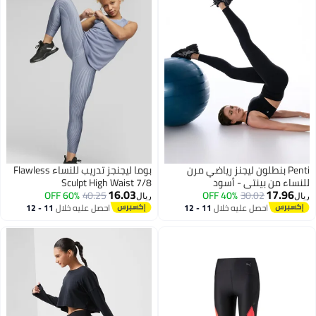
Penti بنطلون ليجنز رياضي مرن
بوما ليجنجز تدريب للنساء Flawless
للنساء من بينتي - أسود
Sculpt High Waist 7/8
16.03
17.96
60% OFF
40.25
40% OFF
30.02
ريال
ريال
احصل عليه خلال
11 - 12
احصل عليه خلال
11 - 12
اغسطس
اغسطس