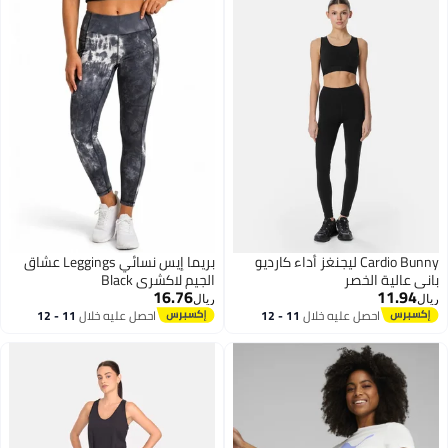
Cardio Bunny ليجنغز أداء كارديو
بريما إيس نسائي Leggings عشاق
باني عالية الخصر
الجيم لاكشري Black
16.76
11.94
ريال
ريال
احصل عليه خلال
11 - 12
احصل عليه خلال
11 - 12
اغسطس
اغسطس