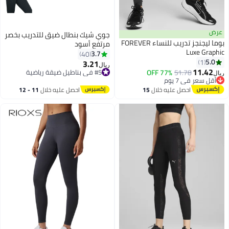
عرض
جوي شيك بنطال ضيق للتدريب بخصر
بوما ليجنجز تدريب للنساء FOREVER
مرتفع أسود
Luxe Graphic
3.7
40
5.0
1
3.21
ريال
11.42
51.78
77% OFF
#5 في بناطيل ضيقة رياضية
ريال
أقل سعر في 7 يوم
#5 في بناطيل ضيقة رياضية
أقل سعر في 7 يوم
احصل عليه خلال
15
احصل عليه خلال
11 - 12
اغسطس
اغسطس