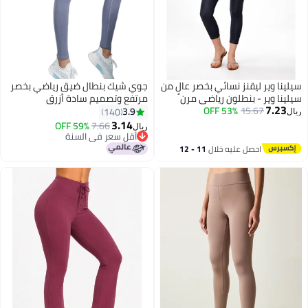
سيلينا وير ليقنز نسائي بخصر عالٍ من
جوي شيك بنطال ضيق رياضي بخصر
سيلينا وير - بنطلون رياضي مرن
مرتفع وتصميم سادة أزرق
7.23
15.67
53% OFF
لليوغا والجيم مع جيوب، تصميم
3.9
140
ريال
ضاغط للتحكم في منطقة البطن،
3.14
59% OFF
7.66
ريال
6
ليقنز رياضي ضيق ومريح للتهوية
أقل سعر في السنة
مناسب للجري واللياقة البدنية
أقل سعر في السنة
احصل عليه خلال
11 - 12
والتدريب والملابس الرياضية.
اغسطس