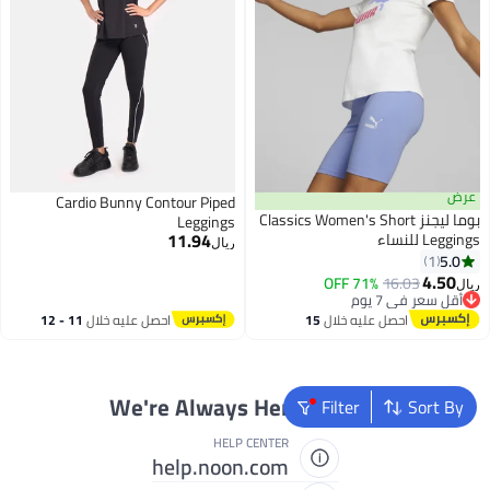
عرض
Cardio Bunny Contour Piped
بوما ليجنز Classics Women's Short
Leggings
11.94
Leggings للنساء
ريال
5.0
1
4.50
71% OFF
16.03
ريال
أقل سعر في 7 يوم
أقل سعر في 7 يوم
احصل عليه خلال
15
احصل عليه خلال
11 - 12
اغسطس
اغسطس
We're Always Here To Help
Filter
Sort By
HELP CENTER
help.noon.com