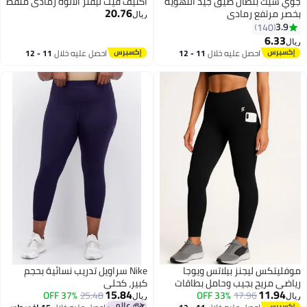
جوي شيك بنطال ضيق جيد التهوية
أكتيف فيت ليقنز الألوة رمادي منقط
20.76
بخصر مرتفع رمادي
ريال
3.9
140
6.33
ريال
15
6
احصل عليه خلال
11 - 12
احصل عليه خلال
11 - 12
اغسطس
اغسطس
موفليتكس ليجنز بيلاتس ويوجا
Nike سراويل تدريب نسائية بحجم
رياضي مريح بجيب وحامل بطاقات
كبير، كحلي
15.84
11.94
بجودة عالية
17.96
33% OFF
25.48
37% OFF
ريال
ريال