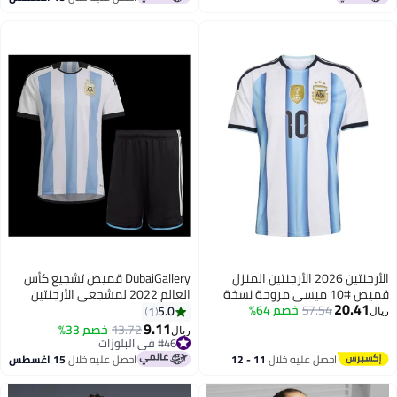
الأرجنتين 2026 الأرجنتين المنزل
DubaiGallery قميص تشجيع كأس
قميص #10 ميسي مروحة نسخة
العالم 2022 لمشجعي الأرجنتين
20.41
57.54
خصم 64%
كرة القدم هدية للمشجعين
بدلة كرة قدم للآباء والأطفال
5.0
1
ريال
والأصدقاء
9.11
13.72
خصم 33%
ريال
#46 في البلوزات
#46 في البلوزات
احصل عليه خلال
11 - 12
احصل عليه خلال
15 اغسطس
اغسطس