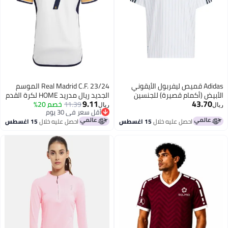
Adidas قميص ليفربول الأيقوني
Real Madrid C.F. 23/24 الموسم
الأبيض (أكمام قصيرة) للجنسين
الجديد ريال مدريد HOME لكرة القدم
9.11
43.70
11.39
خصم 20%
أطقم مشجعي كرة القدم جيرسي /
ريال
ريال
أقل سعر في 30 يوم
السراويل هدية مجموعة أحجام
أقل سعر في 30 يوم
احصل عليه خلال
15 اغسطس
احصل عليه خلال
15 اغسطس
الشباب وحجم الكبار