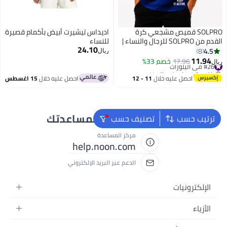
SOLPRO قميص مشجعي كرة
اديداس تيشيرت أبيض بأكمام قصيرة
القدم من SOLPRO للرجال والنساء |
للنساء
24.10
قميص مطبوع لفرنسا
4.5
8
ريال
11.94
#26 في البلوزات
17.96
خصم 33%
ريال
9
باقي 3 وحدات في المخزون
#26 في البلوزات
احصل عليه خلال
11 - 12
احصل عليه خلال
15 اغسطس
اغسطس
نحن دائماً جاهزون لمساعدتك
ترتيب حسب
تصنيف حسب
مركز المساعدة
help.noon.com
الدعم عبر البريد الإلكتروني
الإلكترونيات
الجوالات
الأزياء
التابلت
أزياء نسائية