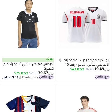
عرض
انجلندر طقم قميص كرة قدم إنجلترا
اديداس قميص نسائي أسود بأكمام
الأساسي لكأس العالم - رقم 10
19.49
قصيرة
بيلينجهام
34.48
خصم 43%
ريال
39.67
52.93
خصم 25%
ريال
احصل عليه خلال
15 اغسطس