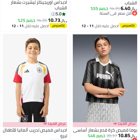
اديداس اوريجينالز تيشيرت بشعار
الشباب
6.40
الشباب
14.35
خصم 55%
ريال
أقل سعر في السنة
5.0
2
أقل سعر في السنة
10.73
14.35
خصم 25%
ريال
احصل عليه خلال
11 - 12
احصل عليه خلال
11 - 12
اغسطس
اغسطس
عرض الميجا 📣
عرض الميجا 📣
بوما قميص كرة قدم بشعار أساسي
اديداس قميص تدريب ألمانيا للأطفال
10.85
20.37
خصم 46%
تيرو
ريال