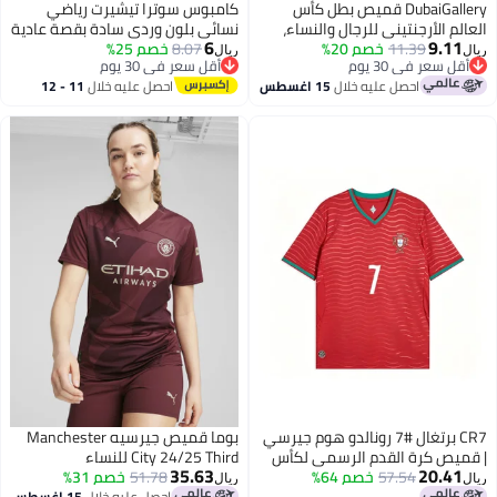
DubaiGallery قميص بطل كأس
كامبوس سوترا تيشيرت رياضي
العالم الأرجنتيني للرجال والنساء،
نسائي بلون وردي سادة بقصة عادية
6
9.11
11.39
خصم 20%
طقم تي شيرت للأولاد والبنات، طقم
8.07
خصم 25%
ريال
ريال
أقل سعر في 30 يوم
أقل سعر في 30 يوم
ملابس للمنتخب الوطني والأندية،
2
أقل سعر في 30 يوم
أقل سعر في 30 يوم
احصل عليه خلال
15 اغسطس
احصل عليه خلال
11 - 12
شورت رياضي بأكمام قصيرة مطبوع
اغسطس
CR7 برتغال #7 رونالدو هوم جيرسي
بوما قميص جيرسيه Manchester
| قميص كرة القدم الرسمي لكأس
City 24/25 Third للنساء
35.63
20.41
57.54
خصم 64%
العالم - نسخة المعجبين
51.78
خصم 31%
ريال
ريال
احصل عليه خلال
15 اغسطس