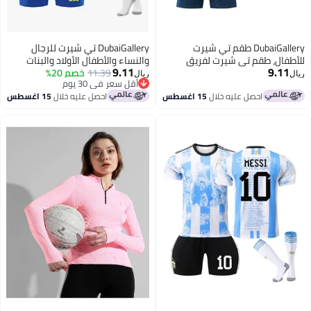
DubaiGallery طقم تي شيرت
DubaiGallery تي شيرت للرجال
للأطفال، طقم تي شيرت لفريق
والنساء والأطفال الأولاد والبنات
9.11
9.11
الرياض رقم 7، طقم بدلة كرة قدم
11.39
خصم 20%
طقم زي الفريق الوطني والأندية
ريال
ريال
أقل سعر في 30 يوم
بطبعة جيرسي صفراء
بأكمام قصيرة وشورتات رياضية
أقل سعر في 30 يوم
احصل عليه خلال
15 اغسطس
احصل عليه خلال
15 اغسطس
مطبوعة