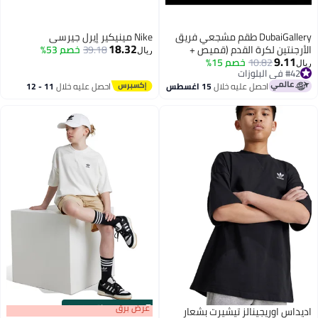
DubaiGallery طقم مشجعي فريق
Nike مينيكير إيرل جيرسي
18.32
الأرجنتين لكرة القدم (قميص +
39.18
خصم 53%
ريال
9.11
شورت)
10.82
خصم 15%
ريال
#42 في البلوزات
#42 في البلوزات
احصل عليه خلال
15 اغسطس
احصل عليه خلال
11 - 12
اغسطس
s
00
:
m
عرض برق
00
·
باقي 100%
اديداس اوريجينالز تيشيرت بشعار