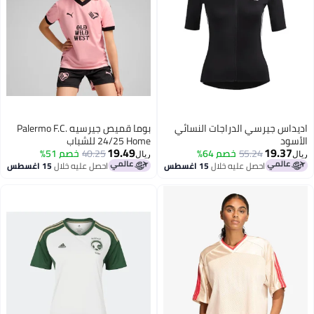
اديداس جيرسي الدراجات النسائي
بوما قميص جيرسيه Palermo F.C.
الأسود
24/25 Home للشباب
19.49
19.37
55.24
خصم 64%
40.25
خصم 51%
ريال
ريال
احصل عليه خلال
15 اغسطس
احصل عليه خلال
15 اغسطس