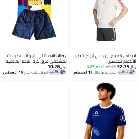
اديداس قميص جيرسي أبيض قصير
DubaiGallery تي شيرتات مطبوعة
الأكمام للجنسين
لمشجعي فرق كرة القدم العالمية
10.26
32.75
43.70
خصم 25%
دعمًا للفريق | تي شيرتات قميص
ريال
ريال
كرة القدم للرجال | النساء | الأطفال
احصل عليه خلال
15 اغسطس
احصل عليه خلال
15 اغسطس
للفوز بالكأس