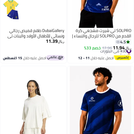
SOLPRO تي شيرت مشجعي كرة
DubaiGallery طقم قميص رجالي
القدم من SOLPRO للرجال والنساء |
ونسائي للأطفال الأولاد والبنات تي
11.39
تي شيرت مطبوع باليابان
شيرت طقم ملابس المنتخب الوطني
4.5
8
ريال
والأندية بأكمام قصيرة شورت رياضي
11.94
#30 في البلوزات
17.96
خصم 33%
ريال
9
مطبوع
بتخلّص بسرعة
#30 في البلوزات
احصل عليه خلال
11 - 12
احصل عليه خلال
15 اغسطس
اغسطس