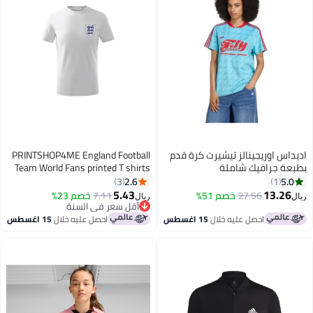
اديداس اوريجينالز تيشيرت كرة قدم
PRINTSHOP4ME England Football
بطبعة جرافيك شاملة
Team World Fans printed T shirts
Supporting The Team Football
2.6
5.0
3
1
Team Jersey T shirts For Men |
5.43
13.26
27.56
خصم 51%
7.11
خصم 23%
ريال
ريال
6
Women
أقل سعر في السنة
أقل سعر في السنة
احصل عليه خلال
15 اغسطس
احصل عليه خلال
15 اغسطس