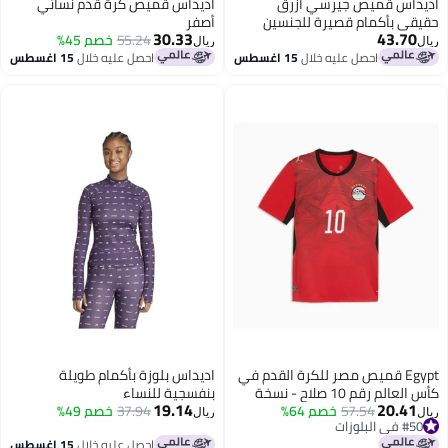
اديداس قميص جيرسي أزرق
اديداس قميص كرة قدم نسائي
حقيقي بأكمام قصيرة للجنسين
أصفر
30.33
43.70
55.24
خصم 45%
ريال
ريال
احصل عليه خلال
15 اغسطس
احصل عليه خلال
15 اغسطس
Egypt قميص مصر للكرة القدم في
اديداس بلوزة بأكمام طويلة
كأس العالم رقم 10 صلاح - نسخة
بنفسجية للنساء
19.14
20.41
المشجعين
57.54
خصم 64%
37.94
خصم 49%
ريال
ريال
#50 في البلوزات
2
#50 في البلوزات
احصل عليه خلال
15 اغسطس