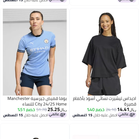
اديداس تيشيرت نسائي أسود بأكمام
بوما قميص جيرسيه Manchester
قصيرة
City 24/25 Home للنساء
25.25
14.41
24.10
خصم 40%
51.78
خصم 51%
ريال
ريال
احصل عليه خلال
15 اغسطس
احصل عليه خلال
15 اغسطس