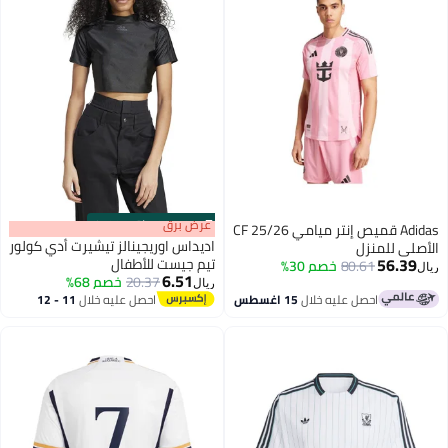
s
00
:
m
عرض برق
00
·
باقي 100%
Adidas قميص إنتر ميامي CF 25/26
اديداس اوريجينالز تيشيرت أدي كولور
الأصلي للمنزل
56.39
تيم جيست للأطفال
80.61
خصم 30%
ريال
6.51
20.37
خصم 68%
ريال
احصل عليه خلال
15 اغسطس
احصل عليه خلال
11 - 12
اغسطس