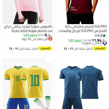
SOLPRO قميص مشجعي كرة
كامبوس سوترا تيشرت رياضي دراي
القدم من SOLPRO للرجال والنساء |
فت بأكمام طويلة قَصَّة عادية
6
قميص مطبوع قطر
8.07
خصم 25%
للارتداء الكاجوال للنساء - وردي
4.5
8
ريال
أقل سعر في 30 يوم
سادة
11.94
#32 في البلوزات
17.96
خصم 33%
ريال
9
أقل سعر في 30 يوم
بتخلّص بسرعة
#32 في البلوزات
احصل عليه خلال
11 - 12
احصل عليه خلال
11 - 12
اغسطس
اغسطس