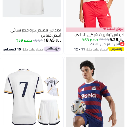
عرض الميجا 📣
اديداس قميص كرة قدم نسائي
اديداس تيشيرت شبكي للملعب
أبيض مقاس
9.28
18.45
25.20
خصم 63%
46.01
خصم 59%
ريال
ريال
أقل سعر في السنة
أقل سعر في السنة
احصل عليه خلال
11 - 12
احصل عليه خلال
15 اغسطس
اغسطس