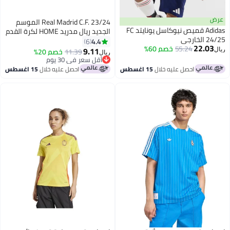
عرض
Real Madrid C.F. 23/24 الموسم
Adidas قميص نيوكاسل يونايتد FC
الجديد ريال مدريد HOME لكرة القدم
24/25 الخارجي
أطقم مشجعي كرة القدم جيرسي /
4.4
6
22.03
55.24
خصم 60%
السراويل هدية مجموعة أحجام
9.11
11.39
خصم 20%
ريال
ريال
الشباب وحجم الكبار
أقل سعر في 30 يوم
أقل سعر في 30 يوم
احصل عليه خلال
15 اغسطس
احصل عليه خلال
15 اغسطس