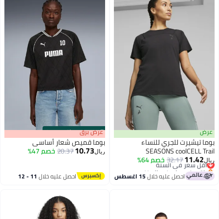
عرض
s
00
:
m
عرض برق
00
·
باقي 100%
بوما تيشيرت للجري للنساء
بوما قميص شعار أساسي
10.73
SEASONS coolCELL Trail
20.37
خصم 47%
ريال
11.42
32.17
أقل سعر في السنة
خصم 64%
ريال
باقي 1 وحدات في المخزون
أقل سعر في السنة
احصل عليه خلال
15 اغسطس
احصل عليه خلال
11 - 12
اغسطس