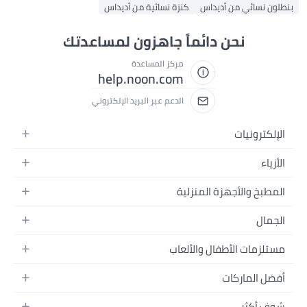
بنطلون نسائي من أديداس
كنزة نسائية من أديداس
نحن دائماً جاهزون لمساعدتك
مركز المساعدة
help.noon.com
الدعم عبر البريد الإلكتروني
الإلكترونيات
الجوالات
الأزياء
التابلت
أزياء نسائية
المطبخ والأجهزة المنزلية
اللابتوبات
أزياء رجالية
الحمام
الأجهزة المنزلية
الجمال
أزياء البنات
ديكور البيت
الكاميرات
العطور
أزياء الأولاد
مستلزمات الأطفال والألعاب
المطبخ والسفرة
التلفزيونات
المكياج
الساعات
الحفاضات
أدوات وتحسين المنزل
السماعات
أفضل الماركات
العناية بالشعر
المجوهرات
وسائل تنقل الأطفال
المفارش
ألعاب القيمنق
سامسونج
العناية بالبشرة
شوف أكثر
حقائب نسائية