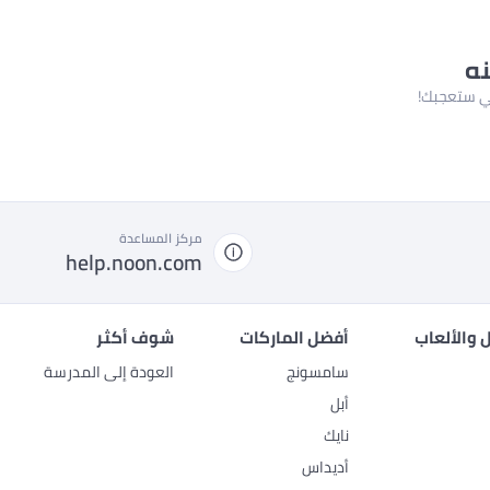
نه
لتي ستعجبك!
مركز المساعدة
help.noon.com
 والألعاب
أفضل الماركات
شوف أكثر
سامسونج
العودة إلى المدرسة
أبل
نايك
أديداس