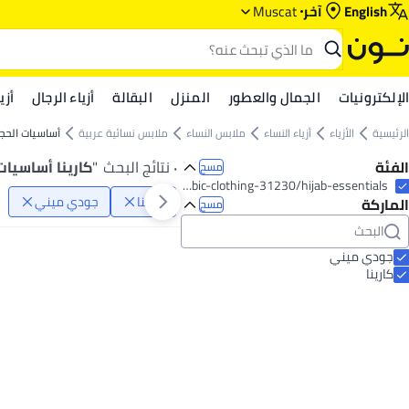
English
آخر
Muscat
الإلكترونيات
الجمال والعطور
المنزل
البقالة
أزياء الرجال
أزي
الرئيسية
الأزياء
أزياء النساء
ملابس النساء
ملابس نسائية عربية
أساسيات الحج
الفئة
٠ نتائج البحث
"
كارينا أساسيات
مسح
fashion/women-31229/clothing-16021/arabic-clothing-31230/hijab-essentials
كارينا
جودي ميني
الماركة
مسح
جودي ميني
كارينا