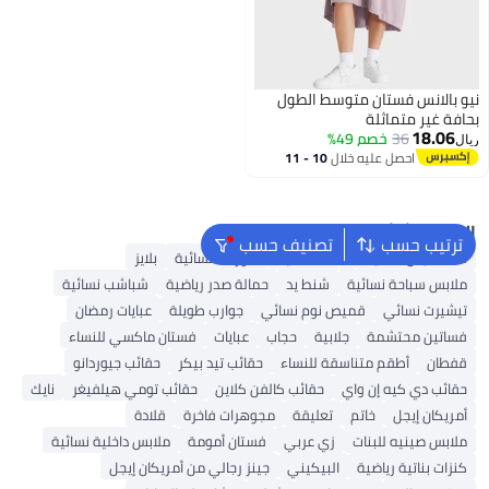
نيو بالانس فستان متوسط الطول
بحافة غير متماثلة
18.06
36
خصم 49%
ريال
احصل عليه خلال
10 - 11
اغسطس
البحث الشائع
ترتيب حسب
تصنيف حسب
شنط جيس نسائية
شنط نسائية
شورتات نسائية
بلايز
ملابس سباحة نسائية
شنط يد
حمالة صدر رياضية
شباشب نسائية
تيشيرت نسائي
قميص نوم نسائي
جوارب طويلة
عبايات رمضان
فساتين محتشمة
جلابية
حجاب
عبايات
فستان ماكسي للنساء
قفطان
أطقم متناسقة للنساء
حقائب تيد بيكر
حقائب جيوردانو
حقائب دي كيه إن واي
حقائب كالفن كلاين
حقائب تومي هيلفيغر
نايك
أمريكان إيجل
خاتم
تعليقة
مجوهرات فاخرة
قلادة
ملابس صينيه للبنات
زي عربي
فستان أمومة
ملابس داخلية نسائية
كنزات بناتية رياضية
البيكيني
جينز رجالي من أمريكان إيجل