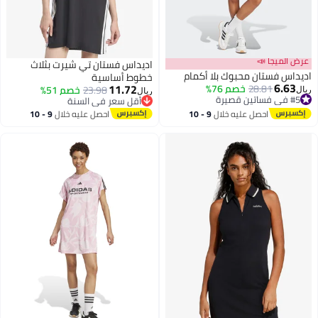
عرض الميجا 📣
اديداس فستان تي شيرت بثلاث
اديداس فستان محبوك بلا أكمام
خطوط أساسية
6.63
11.72
28.81
خصم 76%
23.98
خصم 51%
ريال
ريال
#5 في فساتين قصيرة
أقل سعر في السنة
#5 في فساتين قصيرة
3
أقل سعر في السنة
احصل عليه خلال
9 - 10
احصل عليه خلال
9 - 10
اغسطس
اغسطس