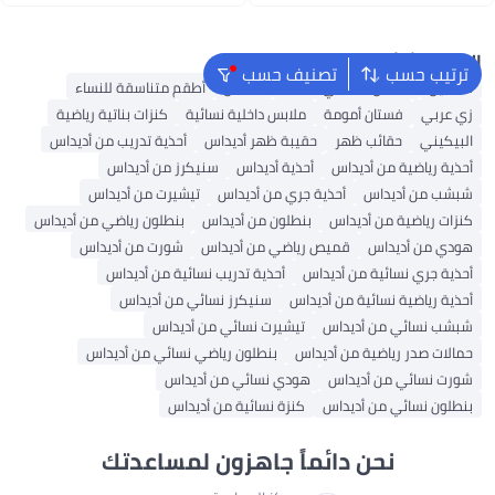
البحث الشائع
ترتيب حسب
تصنيف حسب
فساتين
فستان ماكسي للنساء
قفطان
أطقم متناسقة للنساء
زي عربي
فستان أمومة
ملابس داخلية نسائية
كنزات بناتية رياضية
البيكيني
حقائب ظهر
حقيبة ظهر أديداس
أحذية تدريب من أديداس
أحذية رياضية من أديداس
أحذية أديداس
سنيكرز من أديداس
شبشب من أديداس
أحذية جري من أديداس
تيشيرت من أديداس
كنزات رياضية من أديداس
بنطلون من أديداس
بنطلون رياضي من أديداس
هودي من أديداس
قميص رياضي من أديداس
شورت من أديداس
أحذية جري نسائية من أديداس
أحذية تدريب نسائية من أديداس
أحذية رياضية نسائية من أديداس
سنيكرز نسائي من أديداس
شبشب نسائي من أديداس
تيشيرت نسائي من أديداس
حمالات صدر رياضية من أديداس
بنطلون رياضي نسائي من أديداس
شورت نسائي من أديداس
هودي نسائي من أديداس
بنطلون نسائي من أديداس
كنزة نسائية من أديداس
نحن دائماً جاهزون لمساعدتك