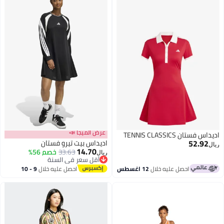
عرض الميجا 📣
اديداس فستان TENNIS CLASSICS
52.92
اديداس بيت تيرو فستان
ريال
14.70
33.63
خصم 56%
ريال
أقل سعر في السنة
9
أقل سعر في السنة
احصل عليه خلال
12 اغسطس
احصل عليه خلال
9 - 10
اغسطس