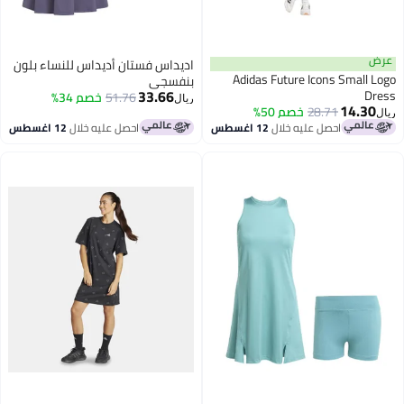
عرض
اديداس فستان أديداس للنساء بلون
Adidas Future Icons Small Logo
بنفسجي
33.66
Dress
51.76
خصم 34%
ريال
14.30
28.71
خصم 50%
ريال
احصل عليه خلال
12 اغسطس
احصل عليه خلال
12 اغسطس