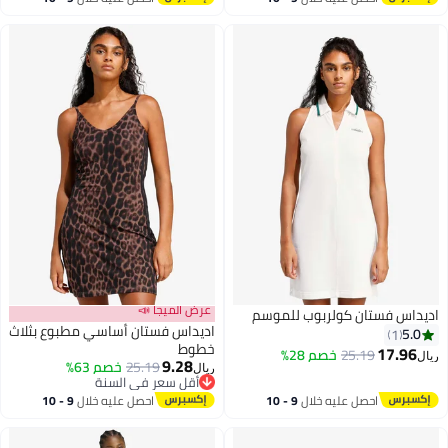
اغسطس
اغسطس
عرض الميجا 📣
اديداس فستان كولربوب للموسم
اديداس فستان أساسي مطبوع بثلاث
5.0
1
خطوط
17.96
25.19
خصم 28%
ريال
9.28
25.19
خصم 63%
ريال
3
أقل سعر في السنة
أقل سعر في السنة
احصل عليه خلال
9 - 10
احصل عليه خلال
9 - 10
اغسطس
اغسطس