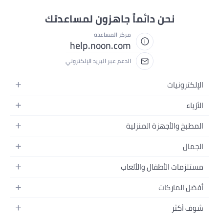
نحن دائماً جاهزون لمساعدتك
مركز المساعدة
help.noon.com
الدعم عبر البريد الإلكتروني
الإلكترونيات
الجوالات
الأزياء
التابلت
أزياء نسائية
المطبخ والأجهزة المنزلية
اللابتوبات
أزياء رجالية
الحمام
الأجهزة المنزلية
الجمال
أزياء البنات
ديكور البيت
الكاميرات
العطور
أزياء الأولاد
مستلزمات الأطفال والألعاب
المطبخ والسفرة
التلفزيونات
المكياج
الساعات
الحفاضات
أدوات وتحسين المنزل
السماعات
أفضل الماركات
العناية بالشعر
المجوهرات
وسائل تنقل الأطفال
المفارش
ألعاب القيمنق
سامسونج
العناية بالبشرة
شوف أكثر
حقائب نسائية
الرضاعة والتغذية
الأثاث
أبل