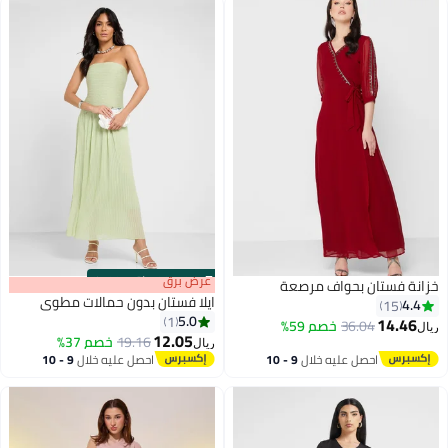
s
00
:
m
عرض برق
00
·
باقي 100%
خزانة فستان بحواف مرصعة
ايلا فستان بدون حمالات مطوي
4.4
15
5.0
1
14.46
36.04
خصم 59%
ريال
12.05
19.16
خصم 37%
ريال
احصل عليه خلال
9 - 10
احصل عليه خلال
9 - 10
اغسطس
اغسطس