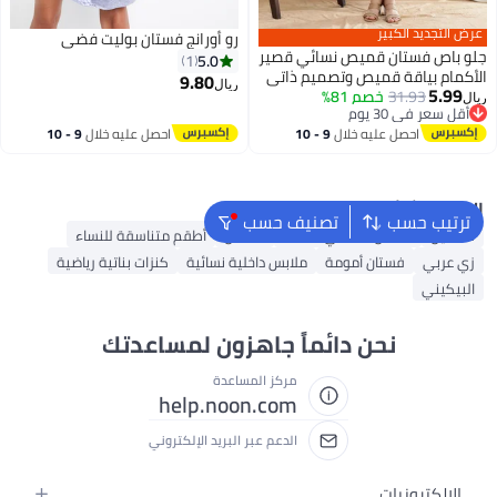
عرض التجديد الكبير
رو أورانج فستان بوليت فضي
جلو باص فستان قميص نسائي قصير
5.0
1
الأكمام بياقة قميص وتصميم ذاتي
9.80
ريال
5.99
مع حزام
31.93
خصم 81%
ريال
أقل سعر في 30 يوم
أقل سعر في 30 يوم
احصل عليه خلال
9 - 10
احصل عليه خلال
9 - 10
اغسطس
اغسطس
البحث الشائع
ترتيب حسب
تصنيف حسب
فساتين
فستان ماكسي للنساء
قفطان
أطقم متناسقة للنساء
زي عربي
فستان أمومة
ملابس داخلية نسائية
كنزات بناتية رياضية
البيكيني
نحن دائماً جاهزون لمساعدتك
مركز المساعدة
help.noon.com
الدعم عبر البريد الإلكتروني
الإلكترونيات