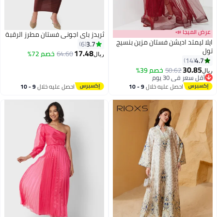
عرض الميجا 📣
ثريدز باي اجوني فستان مطرز الرقبة
ايلا ليمتد اديشن فستان مزين بنسيج
3.7
6
تول
17.48
64.60
خصم 72%
ريال
4.7
14
30.85
50.62
خصم 39%
ريال
أقل سعر في 30 يوم
أقل سعر في 30 يوم
احصل عليه خلال
9 - 10
احصل عليه خلال
9 - 10
اغسطس
اغسطس