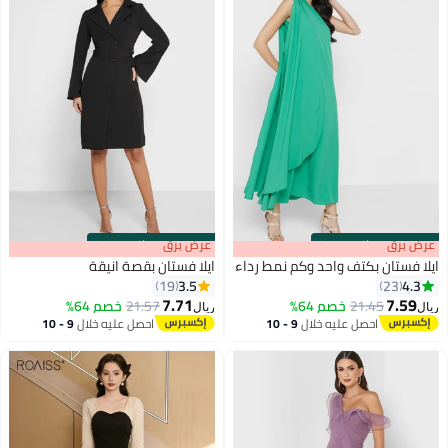
s
00
:
m
عرض برق
00
·
باقي 100%
s
00
:
m
عرض برق
00
·
باقي 100%
ايلا فستان بكتف واحد وكم نمط رداء
ايلا فستان بقصة انيقة
3.5
4.3
19
23
7.71
7.59
21.45
خصم 64%
21.57
خصم 64%
ريال
ريال
احصل عليه خلال
9 - 10
احصل عليه خلال
9 - 10
اغسطس
اغسطس