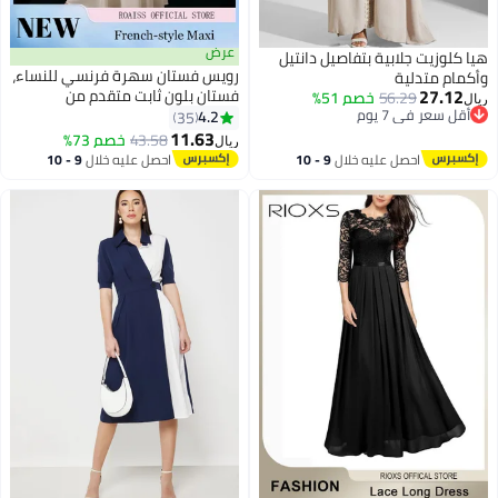
عرض
هيا كلوزيت جلابية بتفاصيل دانتيل
رويس فستان سهرة فرنسي للنساء،
وأكمام متدلية
27.12
فستان بلون ثابت متقدم من
56.29
خصم 51%
ريال
أقل سعر في 7 يوم
البوليستر برقبة V بقصة نحيفة
4.2
35
أقل سعر في 7 يوم
للحفلات، فستان سيدات أنيق بمزاج
11.63
43.58
خصم 73%
ريال
راق، مريح وصديق للبشرة وقابل
احصل عليه خلال
9 - 10
احصل عليه خلال
9 - 10
للتنفس، تنورة بطول الأرض
اغسطس
اغسطس