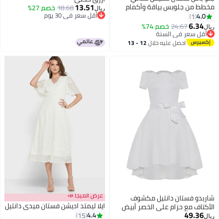
13.51
مخطط من جلوبس بياقة وأكمام
18.68
خصم 27%
ريال
ممتدة مع حزام
أقل سعر في 30 يوم
4.0
1
أقل سعر في 30 يوم
6.34
24.67
خصم 74%
ريال
أقل سعر في السنة
أقل سعر في السنة
احصل عليه خلال
12 - 13
اغسطس
عرض الميجا 📣
شاربدو فستان دانتيل مكشوف
ايلا ليمتد اديشن فستان ميدي دانتيل
الأكتاف مع حزام على الخصر أبيض
49.36
4.4
15
ريال