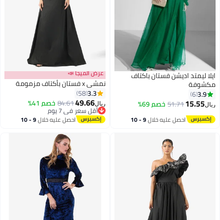
عرض الميجا 📣
ايلا ليمتد اديشن فستان باكتاف
نمشي x فستان بأكتاف مزمومة
مكشوفة
3.3
58
3.9
6
49.66
15.55
84.61
خصم 41%
51.71
خصم 69%
ريال
ريال
أقل سعر في 7 يوم
أقل سعر في 7 يوم
احصل عليه خلال
9 - 10
احصل عليه خلال
9 - 10
اغسطس
اغسطس