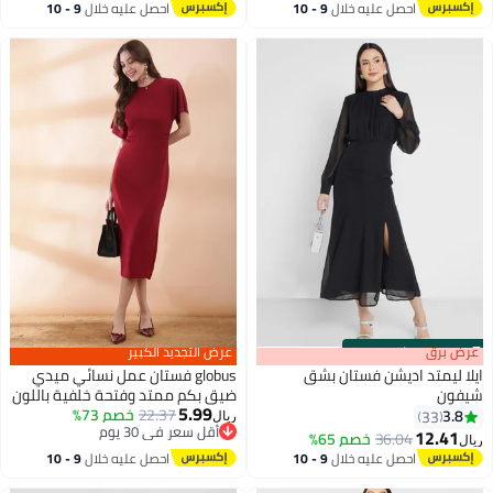
منحنيات، فستان ضيق مناسب
احصل عليه خلال
9 - 10
احصل عليه خلال
9 - 10
للعطلات في الشارع، فستان حفلات
اغسطس
اغسطس
أسود
s
00
:
m
عرض برق
00
·
باقي 100%
عرض التجديد الكبير
ايلا ليمتد اديشن فستان بشق
globus فستان عمل نسائي ميدي
شيفون
ضيق بكم ممتد وفتحة خلفية باللون
5.99
الماروني
22.37
خصم 73%
3.8
33
ريال
أقل سعر في 30 يوم
12.41
36.04
خصم 65%
ريال
أقل سعر في 30 يوم
احصل عليه خلال
9 - 10
احصل عليه خلال
9 - 10
اغسطس
اغسطس