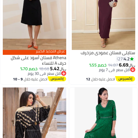
عرض التجديد الكبير
ستايلي فستان عمودي مزخرف
Athena فستان أسود على شكل
4.2
27
حرف A للنساء
6.69
14.87
خصم 55%
ريال
5.42
18.68
خصم 70%
أقل سعر في 7 يوم
ريال
أقل سعر في 30 يوم
أقل سعر في 7 يوم
أقل سعر في 30 يوم
احصل عليه خلال
12
احصل عليه خلال
9 - 10
اغسطس
اغسطس