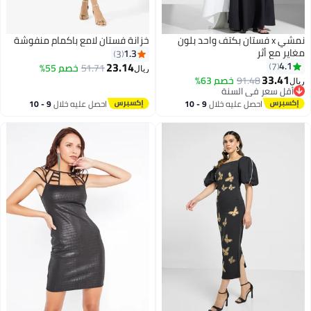
نمشي x فستان بكتف واحد بلون
خزانة فستان لامع باكمام منفوشة
مغاير مع أثر
1.3
3
23.14
4.1
7
51.71
خصم 55%
ريال
33.41
91.48
خصم 63%
ريال
أقل سعر في السنة
أقل سعر في السنة
احصل عليه خلال
9 - 10
احصل عليه خلال
9 - 10
اغسطس
اغسطس