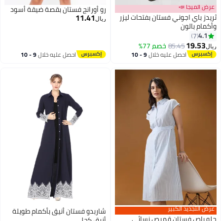
عرض الميجا 📣
رو أورانج فستان بقصة ضيقة أسود
11.41
ثريدز باي اجوني فستان بفتحات ليزر
ريال
وأكمام بالون
4.1
7
19.53
85.45
خصم 77%
ريال
احصل عليه خلال
9 - 10
احصل عليه خلال
9 - 10
اغسطس
اغسطس
عرض التجديد الكبير
شاربدو فستان أنيق بأكمام طويلة
جلو باص فستان قميص نسائي
أزرق كحلي