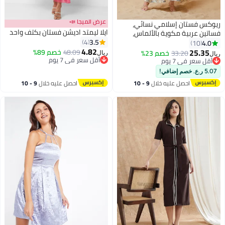
عرض الميجا 📣
ريوكس فستان إسلامي نسائي،
ايلا ليمتد اديشن فستان بكتف واحد
فساتين عربية مكوية بالألماس،
3.5
فستان أنيق بنقشة جلد النمر،
4
4.0
10
4.82
ملابس ماكسي إسلامية نسائية،
25.35
48.09
خصم 89%
33.20
خصم 23%
ريال
ريال
3
فستان سهرة أنيق، فساتين رسمية
أقل سعر في 7 يوم
أقل سعر في 7 يوم
أقل سعر في 7 يوم
أقل سعر في 7 يوم
عربية، عباية إسلامية للحفلات
5.07 ر.ع. خصم إضافي!
والمناسبات الخاصة، فساتين نسائية
احصل عليه خلال
9 - 10
احصل عليه خلال
9 - 10
صفراء باهتة
اغسطس
اغسطس