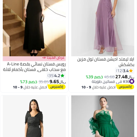
عرض الميجا 📣
ايلا ليمتد اديشن فستان تول مزين
رويس فستان نسائي بقصة A-Line
بكشكش
مع سحاب خلفي، فستان بأكمام ثلاثة
3.4
12
أرباع مزين بالترتر، فستان رسمي
4.2
35
27.48
45.68
خصم 39%
ريال
طويل بخصر مشدود، فستان أنيق
9.65
#36 في فساتين طويلة
35.85
خصم 73%
ريال
وراقي للسيدات، مثالي للحفلات أو
#36 في فساتين طويلة
احصل عليه خلال
9 - 10
احصل عليه خلال
9 - 10
حفلات التخرج أو أي مناسبة خاصة
اغسطس
اغسطس