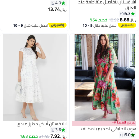
ايلا فستان بتفاصيل متقاطعة عند
4.0
5
العنق
13.74
ريال
4.3
9
8.68
18.92
خصم 54%
ريال
احصل عليه خلال
9 - 10
احصل عليه خلال
9 - 10
اغسطس
اغسطس
عرض الميجا 📣
ايلا فستان أبيض مطرز ميدي
هوب اند ايفي تصميم بنمط لف
3.6
8
5.0
1
7.92
21.45
خصم 63%
ريال