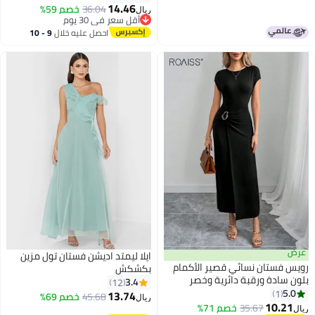
14.46
36.04
خصم 59%
ريال
أقل سعر في 30 يوم
أقل سعر في 30 يوم
احصل عليه خلال
9 - 10
اغسطس
عرض
ايلا ليمتد اديشن فستان تول مزين
رويس فستان نسائي قصير الأكمام
بكشكش
بلون سادة ورقبة دائرية وخصر
3.4
12
مرتفع وتنحيف متوسط الطول،
5.0
1
13.74
45.68
خصم 69%
ريال
فستان صيفي ملفوف بقصّة
10.21
35.67
خصم 71%
ريال