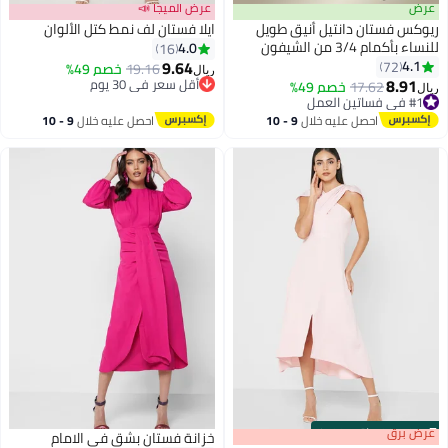
عرض
عرض الميجا 📣
ريوكس فستان دانتيل أنيق طويل
ايلا فستان لف نمط كتل الألوان
للنساء بأكمام 3/4 من الشيفون
4.0
16
لحفلات الزفاف والمناسبات، فستان
9.64
4.1
72
19.16
خصم 49%
ريال
6
ماكسي أسود من الدانتيل نحيف
8.91
أقل سعر في 30 يوم
17.62
خصم 49%
ريال
للسهرات والكوكتيل للمناسبات
أقل سعر في 30 يوم
#1 في فساتين العمل
#1 في فساتين العمل
الخاصة
احصل عليه خلال
9 - 10
احصل عليه خلال
9 - 10
اغسطس
اغسطس
s
00
:
m
عرض برق
00
·
باقي 100%
خزانة فستان بشق في الامام