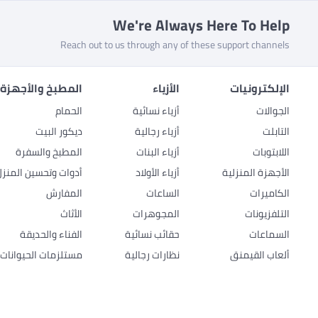
We're Always Here To Help
Reach out to us through any of these support channels
الإلكترونيات
الأزياء
المطبخ والأجهزة 
الجوالات
أزياء نسائية
الحمام
التابلت
أزياء رجالية
ديكور البيت
اللابتوبات
أزياء البنات
المطبخ والسفرة
الأجهزة المنزلية
أزياء الأولاد
أدوات وتحسين المنزل
الكاميرات
الساعات
المفارش
التلفزيونات
المجوهرات
الأثاث
السماعات
حقائب نسائية
الفناء والحديقة
ألعاب القيمنق
نظارات رجالية
مستلزمات الحيوانات ا