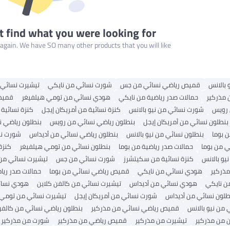
t find what you were looking for
gain. We have SO many other products that you will like!
بالانس
قميص رياضي نسائي من جس
شورت نسائي من نايكي
تيشيرت نسائي 
مذركير
حمالات صدر رياضية من نايكي
هودي نسائي من تومي هيلفيغر
قميص
 رويس
شورت نسائي من نيو بالانس
كنزة نسائية من أمريكان إيجل
كنزة نسائية 
بنطلون نسائي من أمريكان إيجل
بنطلون رياضي نسائي من رويس
بنطلون رياضي 
 بوما
بنطلون نسائي من نيو بالانس
بنطلون رياضي نسائي من أديداس
شورت نس
ي من بوما
حمالات صدر رياضية من بوما
بنطلون نسائي من تومي هيلفيغر
كنزة
و بالانس
كنزة نسائية من سكيتشرز
شورت نسائي من جس
تيشيرت نسائي من
مذركير
هودي نسائي من نايكي
قميص رياضي نسائي من بوما
حمالات صدر ريا
ن نايكي
هودي نسائي من أديداس
تيشيرت نسائي من كالفن كلاين
هودي نسائ
طلون نسائي من أديداس
شورت نسائي من أمريكان إيجل
تيشيرت نسائي من تومي 
 من نيو بالانس
قميص رياضي نسائي من مذركير
بنطلون رياضي نسائي من كالفن
 من مذركير
تيشيرت من مذركير
قميص رياضي من مذركير
شورت من مذركير