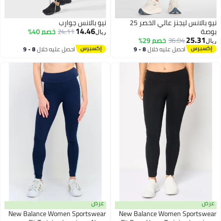
نيو بالانس ليجنز عالي الخصر 25
نيو بالانس جوارب
14.46
صة
24.11
خصم 40%
ريال
25.31
36.04
خصم 29%
ل
احصل عليه خلال
8 - 9
احصل عليه خلال
8 - 9
اغسطس
اغسطس
ض
عرض
New Balance Women Sportswear
New Balance Women Sportsw