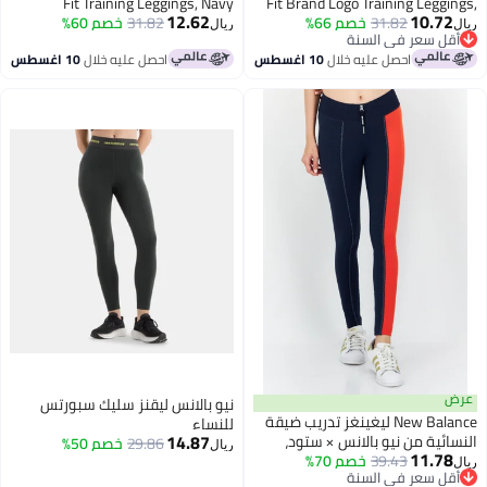
Fit Training Leggings, Navy
Fit Brand Logo Training Leggin
12.62
10.72
Bl
31.82
خصم 66%
31.82
خصم 60%
ل
ريال
أقل سعر في السنة
أقل سعر في السنة
احصل عليه خلال
10 اغسطس
احصل عليه خلال
10 اغسطس
ض
نيو بالانس ليقنز سليك سبورتس
New Balance ليغينغز تدريب ضيقة
للنساء
14.87
سائية من نيو بالانس × ستود،
29.86
خصم 50%
ريال
11.78
ددة الألوان
39.43
خصم 70%
ل
أقل سعر في السنة