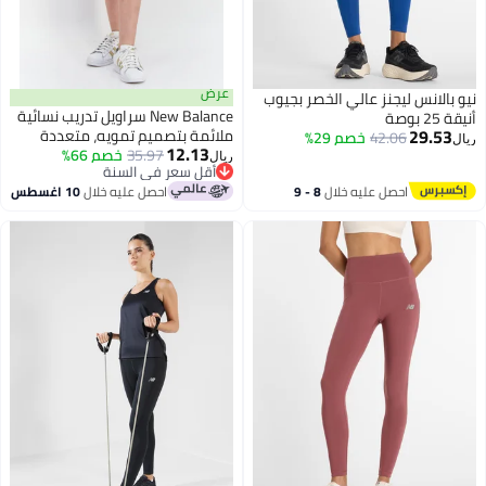
عرض
 بالانس ليجنز عالي الخصر بجيوب
New Balance سراويل تدريب نسائية
2 بوصة
29.53
ملائمة بتصميم تمويه، متعددة
42.06
خصم 29%
ل
12.13
الألوان
35.97
خصم 66%
ريال
أقل سعر في السنة
أقل سعر في السنة
احصل عليه خلال
8 - 9
احصل عليه خلال
10 اغسطس
اغسطس