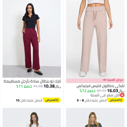
عرض الميجا 📣
تايك تو بنطال سادة بأرجل مستقيمة
10.38
نايكي بنطلون فليس فينيكس
11.76
خصم 11%
ريال
16.03
57.73
خصم 72%
ريال
أقل سعر في السنة
أقل سعر في السنة
احصل عليه خلال
8 - 9
احصل عليه خلال
10
اغسطس
اغسطس