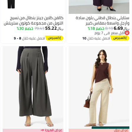
ستايلي بنطال قطني بلون سادة
كالفن كلاين جينز بنطال من نسيج
وأرجل واسعة بمقاس كبير
التويل من مجموعة كوتون ستريتش
55.22
6.69
8.19
خصم 18%
79.43
خصم 30%
ريال
ريال
أقل سعر في 7 يوم
أقل سعر في 7 يوم
احصل عليه خلال
10
احصل عليه خلال
8 - 9
اغسطس
اغسطس
s
00
:
m
عرض برق
00
·
باقي 100%
عرض الميجا 📣