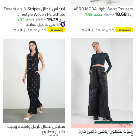
VERO MODA High Waist Trousers
اديداس بنطال Essentials 3-Stripes
18.68
36.76
خصم 49%
Lifestyle Woven Parachute
ريال
19.25
28.71
خصم 32%
ريال
#4 في بناطيل نسائية
#4 في بناطيل نسائية
احصل عليه خلال
8 - 9
احصل عليه خلال
8 - 9
اغسطس
اغسطس
s
00
:
m
عرض برق
00
·
باقي 100%
ستايلي بنطال بأرجل واسعة وجيب
ريبوك بنطلون رياضي دافئ خارج
جانبي مطبوع