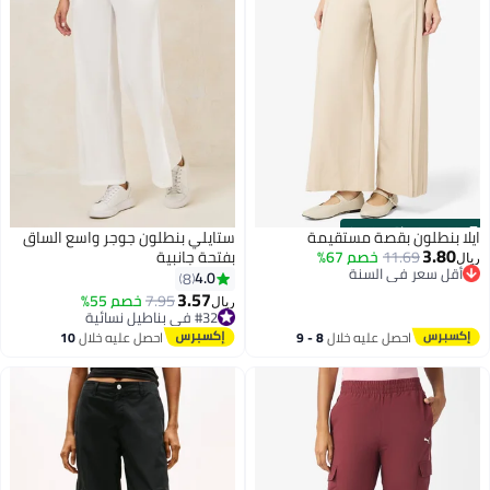
s
00
:
m
00
·
باقي 100%
ايلا بنطلون بقصة مستقيمة
ستايلي بنطلون جوجر واسع الساق
3.80
11.69
خصم 67%
بفتحة جانبية
ريال
أقل سعر في السنة
4.0
8
أقل سعر في السنة
3.57
7.95
خصم 55%
ريال
#32 في بناطيل نسائية
#32 في بناطيل نسائية
احصل عليه خلال
8 - 9
احصل عليه خلال
10
اغسطس
اغسطس