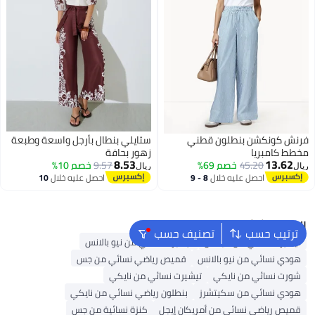
فرنش كونكشن بنطلون قطني
ستايلي بنطال بأرجل واسعة وطبعة
مخطط كامبريا
زهور بحافة
8.53
13.62
45.20
خصم 69%
9.57
خصم 10%
ريال
ريال
احصل عليه خلال
8 - 9
احصل عليه خلال
10
2
اغسطس
اغسطس
البحث الشائع
ترتيب حسب
تصنيف حسب
تيشيرت نسائي من أديداس
تيشيرت نسائي من نيو بالانس
هودي نسائي من نيو بالانس
قميص رياضي نسائي من جس
شورت نسائي من نايكي
تيشيرت نسائي من نايكي
هودي نسائي من سكيتشرز
بنطلون رياضي نسائي من نايكي
قميص رياضي نسائي من أمريكان إيجل
كنزة نسائية من جس