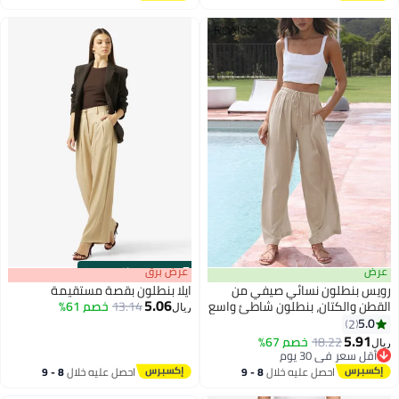
اغسطس
اغسطس
عرض
s
00
:
m
عرض برق
00
·
باقي 100%
رويس بنطلون نسائي صيفي من
ايلا بنطلون بقصة مستقيمة
5.06
القطن والكتان، بنطلون شاطئ واسع
13.14
خصم 61%
ريال
الساق مع جيوب، بلون سادة، بنطلون
5.0
2
فضفاض برباط للنساء
5.91
18.22
خصم 67%
ريال
أقل سعر في 30 يوم
أقل سعر في 30 يوم
احصل عليه خلال
8 - 9
احصل عليه خلال
8 - 9
اغسطس
اغسطس