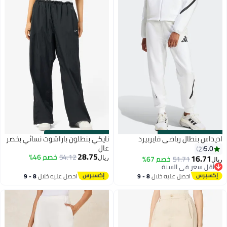
s
00
:
m
00
·
باقي 100%
s
00
:
m
00
·
باقي 100%
اديداس بنطال رياضي فايربيرد
نايكي بنطلون باراشوت نسائي بخصر
عالٍ
5.0
2
28.75
54.12
خصم 46%
16.71
51.71
خصم 67%
ريال
ريال
أقل سعر في السنة
2
أقل سعر في السنة
احصل عليه خلال
8 - 9
احصل عليه خلال
8 - 9
اغسطس
اغسطس