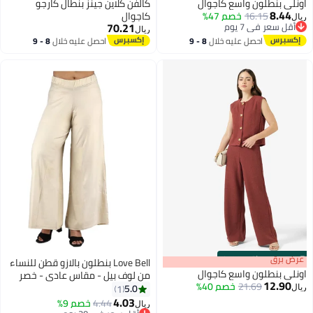
اونلي بنطلون واسع كاجوال
كالفن كلاين جينز بنطال كارجو
8.44
16.15
خصم 47%
كاجوال
ريال
70.21
أقل سعر في 7 يوم
ريال
أقل سعر في 7 يوم
احصل عليه خلال
8 - 9
احصل عليه خلال
8 - 9
اغسطس
اغسطس
s
00
:
m
عرض برق
00
·
باقي 100%
Love Bell بنطلون بالازو قطن للنساء
اونلي بنطلون واسع كاجوال
من لوف بيل - مقاس عادي - خصر
12.90
21.69
خصم 40%
مرن - بنطلون واسع الساق للنساء
5.0
1
ريال
4.03
4.44
خصم 9%
ريال
6