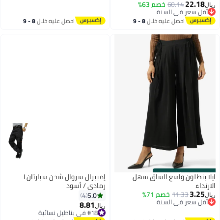
22.18
أقل سعر في السنة
60.14
خصم 63%
ريال
2
أقل سعر في السنة
أقل سعر في السنة
احصل عليه خلال
8 - 9
احصل عليه خلال
8 - 9
اغسطس
اغسطس
s
00
:
m
00
·
باقي 100%
ايلا بنطلون واسع الساق سهل
إمبيرال سروال شحن سبارتان I
الارتداء
رمادي / أسود
3.25
11.33
خصم 71%
5.0
4
ريال
أقل سعر في السنة
8.81
ريال
أقل سعر في السنة
#18 في بناطيل نسائية