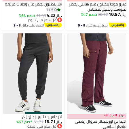
فيرو مودا بنطلون فيم هايلي بخصر
ايلا بنطلون بخصر عالٍ وطيات مربعة
متوسط ونسيج فضفاض
5.0
1
10.97
20.97
خصم 47%
4.22
11.93
خصم 64%
ريال
ريال
أقل سعر في 7 يوم
أقل سعر في 7 يوم
احصل عليه خلال
8 - 9
احصل عليه خلال
8 - 9
اغسطس
اغسطس
عرض الميجا 📣
s
00
:
m
00
·
باقي 100%
اديداس بنطلون زد إن إي
16.71
اديداس اوريجينالز سروال رياضي
51.71
خصم 67%
ريال
بشعار أساسي
أقل سعر في السنة