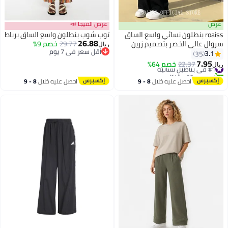
عرض
عرض الميجا 📣
roaiss بنطلون نسائي واسع الساق
توب شوب بنطلون واسع الساق برباط
26.88
سروال عالي الخصر بتصميم زرين
29.77
خصم 9%
ريال
أقل سعر في 7 يوم
للعمل والمكتب كاجوال مستقيم
3.1
35
أقل سعر في 7 يوم
الساق سروال طويل للسيدات ملابس
7.95
#1 في بناطيل نسائية
22.37
خصم 64%
ريال
يومية للربيع والصيف والخريف
تم بيع +20 مؤخرًا
#1 في بناطيل نسائية
احصل عليه خلال
8 - 9
احصل عليه خلال
8 - 9
اغسطس
اغسطس