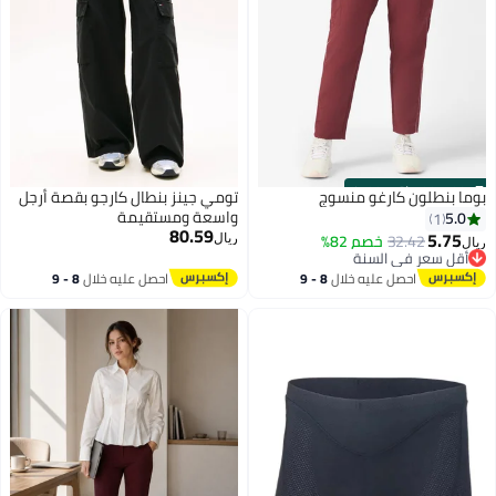
s
00
:
m
00
·
باقي 100%
بوما بنطلون كارغو منسوج
تومي جينز بنطال كارجو بقصة أرجل
واسعة ومستقيمة
5.0
1
80.59
5.75
32.42
خصم 82%
ريال
ريال
أقل سعر في السنة
2
أقل سعر في السنة
احصل عليه خلال
8 - 9
احصل عليه خلال
8 - 9
اغسطس
اغسطس