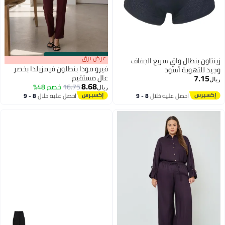
s
00
:
m
عرض برق
00
·
باقي 100%
زينتاون بنطال واقٍ سريع الجفاف
فيرو مودا بنطلون فيمزيلدا بخصر
وجيد للتهوية أسود
7.15
عالٍ مستقيم
ريال
8.68
16.75
خصم 48%
ريال
احصل عليه خلال
8 - 9
احصل عليه خلال
8 - 9
اغسطس
اغسطس