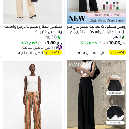
رويس بنطلونات نسائية بخصر عالٍ مع
ستايلي بنطال محبوك بإرجل واسعة
حزام، بنطلونات واسعة الساقين مع
وتفاصيل مُتباينة
جيوب جانبية، بنطلونات كلاسيكية
3.8
4.9
10
6
أنيقة للسيدات، مناسبة للارتداء
3.80
10.06
29.40
خصم 65%
8.19
خصم 53%
ريال
ريال
اليومي أو في المكتب أو في أي
#48 في بناطيل نسائية
مناسبة
#48 في بناطيل نسائية
احصل عليه خلال
8 - 9
احصل عليه خلال
10
اغسطس
اغسطس