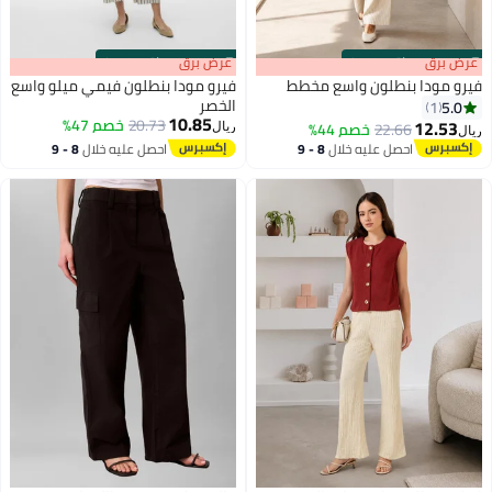
s
00
:
m
عرض برق
00
·
باقي 100%
s
00
:
m
عرض برق
00
·
باقي 100%
فيرو مودا بنطلون واسع مخطط
فيرو مودا بنطلون فيمي ميلو واسع
الخصر
5.0
1
10.85
20.73
خصم 47%
12.53
22.66
خصم 44%
ريال
ريال
احصل عليه خلال
8 - 9
احصل عليه خلال
8 - 9
اغسطس
اغسطس