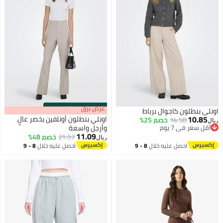
s
00
:
m
عرض برق
00
·
باقي 100%
اونلي بنطلون كاجوال برباط
10.85
اونلي بنطلون أونلفين بخصر عالٍ
14.58
خصم 25%
ريال
أقل سعر في 7 يوم
وأرجل واسعة
11.09
أقل سعر في 7 يوم
21.57
خصم 48%
ريال
احصل عليه خلال
8 - 9
احصل عليه خلال
8 - 9
اغسطس
اغسطس