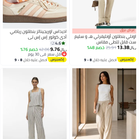
s
00
:
m
عرض برق
00
·
باقي 100%
اديداس اوريجينالز بنطلون رياضي
اونلي بنطلون أونليفرلي هـ و سليم
أدي كولور إس إس تي
ست قابل للطي مقاس
4.6
2
13.38
25.91
خصم 48%
9.76
42.06
خصم 76%
ريال
ريال
أقل سعر في 30 يوم
أقل سعر في 30 يوم
احصل عليه خلال
8 - 9
احصل عليه خلال
8 - 9
اغسطس
اغسطس