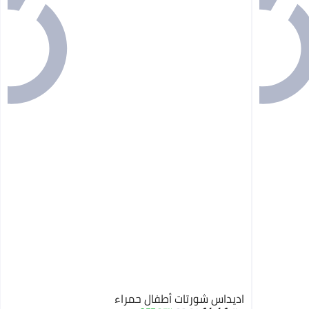
اديداس شورتات أطفال حمراء