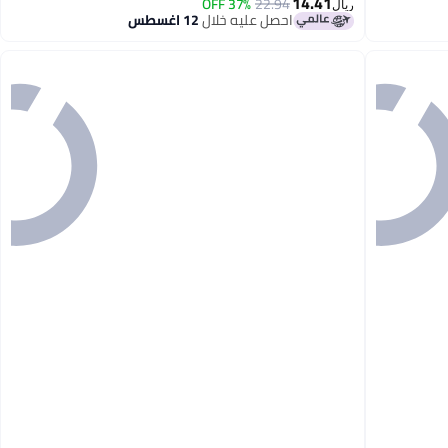
14.41
37% OFF
22.94
ريال
احصل عليه خلال
12 اغسطس