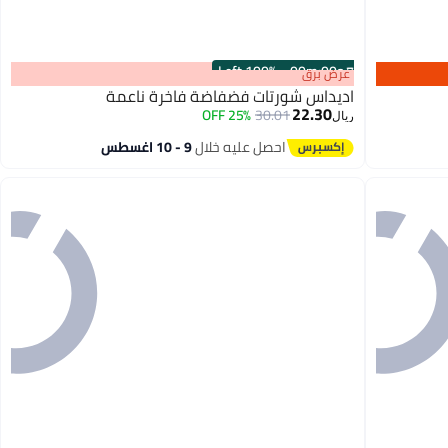
100% Left
·
00
m
:
00
s
عرض برق
اديداس شورتات فضفاضة فاخرة ناعمة
22.30
25% OFF
30.01
ريال
7
احصل عليه خلال
9 - 10 اغسطس