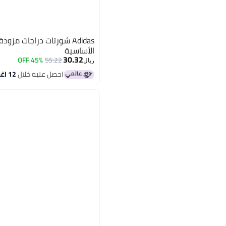
الأساسية
30.32
45% OFF
55.22
ريال
احصل عليه خلال
12 اغسطس