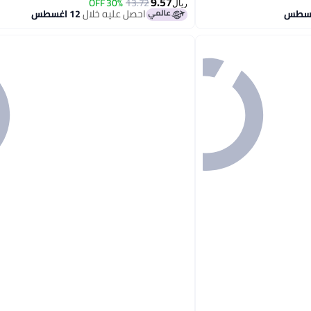
9.57
30% OFF
13.72
ريال
احصل عليه خلال
12 اغسطس