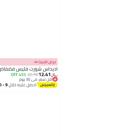
عرض الميجا 📣
اديداس شورت فليس فضفاض 
12.41
45% OFF
22.78
ريال
أقل سعر في 30 يوم
أقل سعر في 30 يوم
احصل عليه خلال
9 - 10 اغسطس