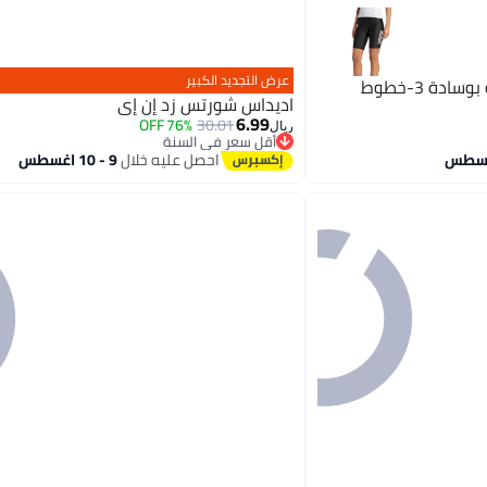
عرض التجديد الكبير
Adidas شورتات دراجات مزودة بوسادة 3-خطوط
اديداس شورتس زد إن إي
6.99
76% OFF
30.01
ريال
أقل سعر في السنة
أقل سعر في السنة
احصل عليه خلال
9 - 10 اغسطس