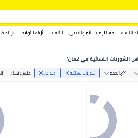
اء النساء
مستلزمات الأم والبيبي
الألعاب
أزياء الأولاد
الرياضة
س الشورتات النسائية في عُمان
"
الحجم
شورتات نسائية
اديداس
جنس
:
نساء
ال