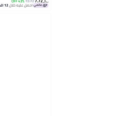
7.72
43% OFF
13.72
ريال
احصل عليه خلال
12 اغسطس