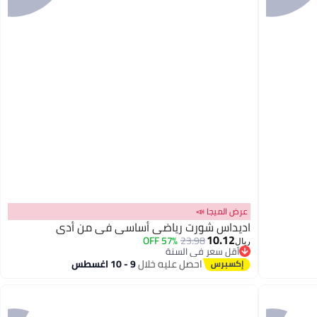
عرض الميجا 📣
اديداس شورت رياضي أساسي في من أدي
10.12
57% OFF
23.98
ريال
أقل سعر في السنة
2
أقل سعر في السنة
احصل عليه خلال
9 - 10 اغسطس