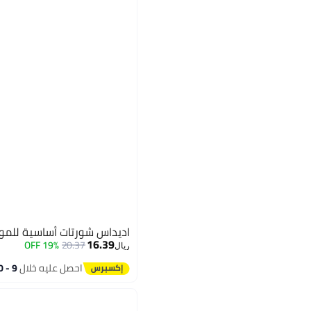
اديداس شورتات أساسية للمو
16.39
19% OFF
20.37
ريال
احصل عليه خلال
9 - 10 اغسطس