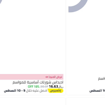
عرض الميجا 📣
اسم
اديداس شورتات أساسية للمواسم
16.63
18% OFF
20.37
ريال
احصل عليه خلال
9 - 10 اغسطس