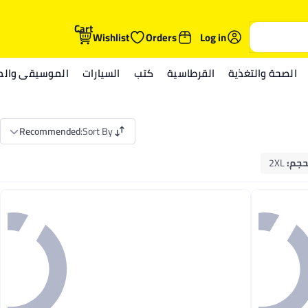
Cart
Wishlist
Orders
Log in
الصحة والتغذية
القرطاسية
كتب
السيارات
الموسيقى والمي
Recommended
:
Sort By
حجم
:
2XL