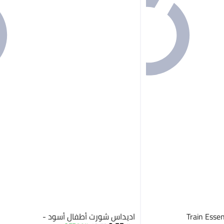
اديداس شورت أطفال أسود -