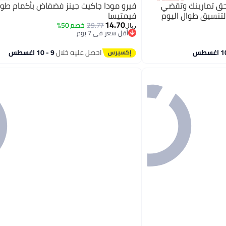
حق تمارينك وتقضي
فيرو مودا جاكيت جينز فضفاض بأكمام طوي
لتنسيق طوال اليوم
فيمتيسا
14.70
29.77
خصم 50%
ريال
أقل سعر في 7 يوم
أقل سعر في 7 يوم
احصل عليه خلال
9 - 10 اغسطس