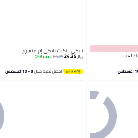
نايكي جاكيت نايكي إير منسوج
للملعب
24.35
66.29
خصم 63%
ريال
احصل عليه خلال
9 - 10 اغسطس