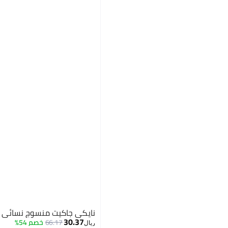
نايكي جاكيت منسوج نسائي
30.37
66.17
خصم 54%
ريال