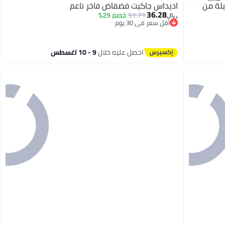
لة من
اديداس جاكيت فضفاض فاخر ناعم
36.28
51.71
خصم 29%
ريال
أقل سعر في 30 يوم
أقل سعر في 30 يوم
4
احصل عليه خلال
9 - 10 اغسطس