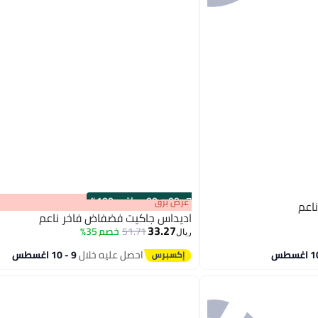
s
00
:
m
00
·
باقي 100%
عرض برق
اعم
اديداس جاكيت فضفاض فاخر ناعم
33.27
51.71
خصم 35%
ريال
4
احصل عليه خلال
9 - 10 اغسطس