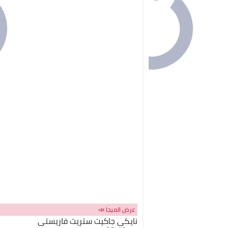
عرض الميجا 📣
نايكي جاكيت ستريت فاريستي