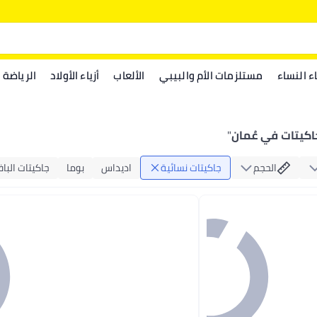
اء النساء
مستلزمات الأم والبيبي
الألعاب
أزياء الأولاد
الرياضة
اكيتات في عُمان
"
الحجم
جاكيتات نسائية
اديداس
بوما
جاكيتات الباف