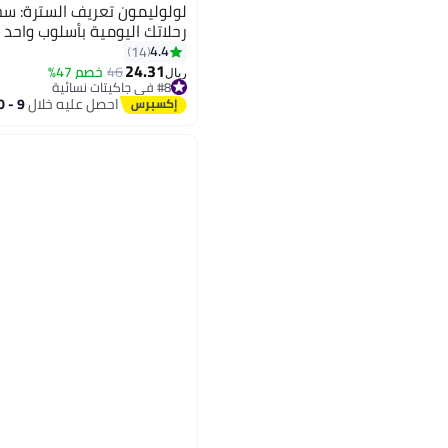
لولوليمون تعريف السترة: س
رحلاتك اليومية بأسلوب واحد 
4.4
14
24.31
46
خصم 47%
8
ريال
#8 في جاكيتات نسائية
#8 في جاكيتات نسائية
احصل عليه خلال
9 - 10 اغسطس