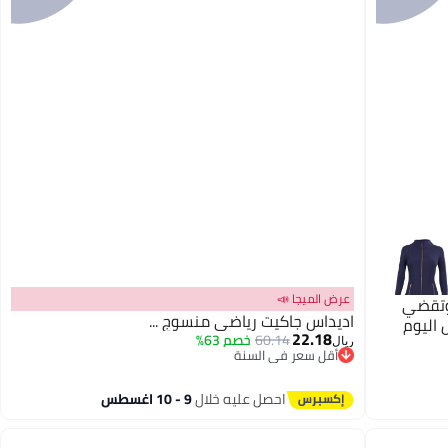
عرض الميجا 📣
وتقضي
اديداس جاكيت رياضي منسوج ...
 اليوم
22.18
60.14
خصم 63%
ريال
أقل سعر في السنة
4
أقل سعر في السنة
احصل عليه خلال
9 - 10 اغسطس