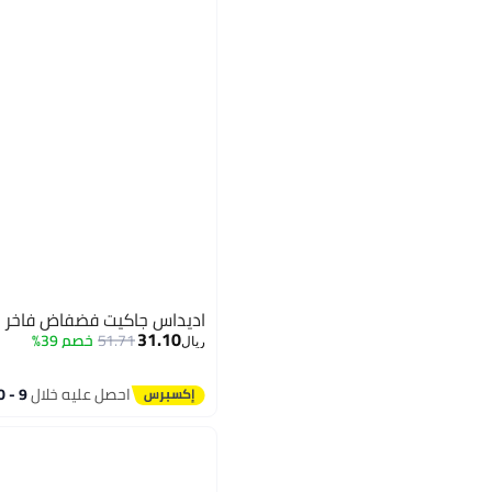
اديداس جاكيت فضفاض فاخر ن
31.10
51.71
خصم 39%
ريال
4
احصل عليه خلال
9 - 10 اغسطس